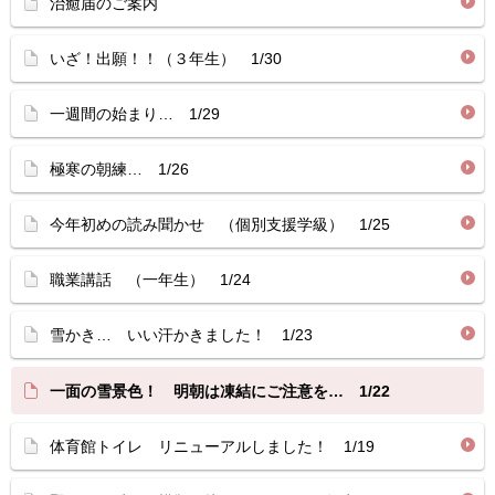
治癒届のご案内
いざ！出願！！（３年生） 1/30
一週間の始まり… 1/29
極寒の朝練… 1/26
今年初めの読み聞かせ （個別支援学級） 1/25
職業講話 （一年生） 1/24
雪かき… いい汗かきました！ 1/23
一面の雪景色！ 明朝は凍結にご注意を… 1/22
体育館トイレ リニューアルしました！ 1/19