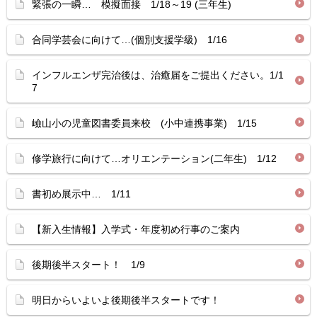
緊張の一瞬… 模擬面接 1/18～19 (三年生)
合同学芸会に向けて…(個別支援学級) 1/16
インフルエンザ完治後は、治癒届をご提出ください。1/1
7
嶮山小の児童図書委員来校 (小中連携事業) 1/15
修学旅行に向けて…オリエンテーション(二年生) 1/12
書初め展示中… 1/11
【新入生情報】入学式・年度初め行事のご案内
後期後半スタート！ 1/9
明日からいよいよ後期後半スタートです！