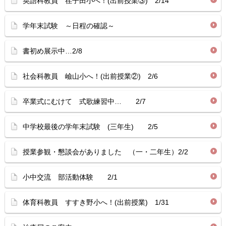
英語科教員 荏子田小へ！(出前授業③) 2/14
学年末試験 ～日程の確認～
書初め展示中…2/8
社会科教員 嶮山小へ！(出前授業②) 2/6
卒業式にむけて 式歌練習中… 2/7
中学校最後の学年末試験 (三年生) 2/5
授業参観・懇談会がありました （一・二年生）2/2
小中交流 部活動体験 2/1
体育科教員 すすき野小へ！(出前授業) 1/31