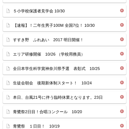
５小学校保護者見学会 10/30
【速報】！二年生男子100M 全国7位！ 10/30
すすき野 ふれあい 2017 明日開催！
エリア研修開催 10/26 （学校用務員）
全日本学生科学賞神奈川県予選 表彰式 10/25
生徒会朝会 後期新体制スタート！ 10/24
本日、台風21号に伴う臨時休業となります。23日
青鷺祭2日目！合唱コンクール 10/20
青鷺祭 １日目！ 10/19