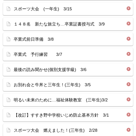
スポーツ大会 (一年生) 3/15
１４８名 新たな旅立ち…卒業証書授与式 3/9
卒業式前日準備 3/8
卒業式 予行練習 3/7
最後の読み聞かせ(個別支援学級) 3/6
お別れ会と牛丼と三年生！(三年生) 3/5
明るい未来のために…福祉体験教室 (三年生)3/2
【改訂】すすき野中学校いじめ防止基本方針 3/1
スポーツ大会 燃えました！(三年生) 2/28