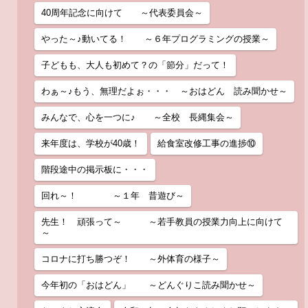
40周年記念に向けて ～代表委員会～
やった～♪動いてる！ ～６年プログラミングの授業～
子どもも、大人も初めて？の「節分」だって！
わぁ～♪もう、無理だよぉ・・・ ～おはどん 読み聞かせ～
みんなで、心を一つに♪ ～全校 長縄集会～
来年度は、学校が40歳！
給食室改修工事の進捗⑩
階段途中の掲示板に・・・
回れ～！ ～１年 昔遊び～
先生！ 頑張って～ ～若手教員の授業力向上に向けて
～
コロナに打ち勝つぞ！ ～外体育の様子～
今年初の「おはどん」 ～どんぐりこ読み聞かせ～