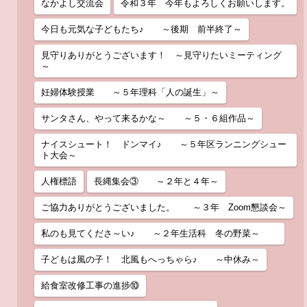
なかよし交流会
令和３年 今年もよろしくお願いします。
今日も元気な子どもたち♪ ～後期 前半終了～
見守りありがとうございます！ ～見守りたいミーティング
～
妊婦体験授業 ～５年理科「人の誕生」～
サンタさん、やって来るかな～ ～５・６組作品～
ナイスシュート！ ドンマイ♪ ～５年区ランニングシュー
ト大会～
人権標語
長縄集会③ ～２年と４年～
ご協力ありがとうございました。 ～３年 Zoom懇談会～
私のも見てくださ～い♪ ～２年生活科 冬の野菜～
子どもは風の子！ 北風もへっちゃら♪ ～中休み～
給食室改修工事の進捗⑩