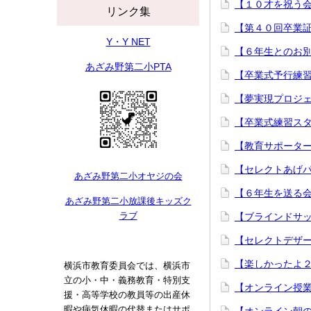
【１０才を祝う
リンク集
【第４０回卒業
Y・Y NET
【６年生とのお
あざみ野第二小PTA
【卒業式予行練習
【夢実現プロジ
【卒業式練習ス
【教育サポータ
【セレクトあげ
あざみ野第二小オヤジの会
【６年生を送る
あざみ野第二小放課後キッズク
ラブ
【ブラインドサッ
【セレクトデザー
【楽しかったよ
横浜市教育委員会では、横浜市
立の小・中・義務教育・特別支
【オンライン授業
援・高等学校の教員等の出産休
暇や病気休暇の代替またはサポ