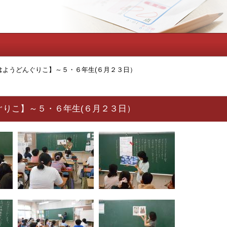
はようどんぐりこ】～５・６年生(６月２３日）
ぐりこ】～５・６年生(６月２３日）