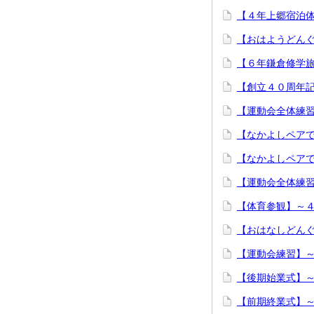
【４年上郷宿泊
【おはようどん
【６年鎌倉修学
【創立４０周年
【運動会全体練
【なかよしペア
【なかよしペア
【運動会全体練
【体育参観】～
【おはなしどん
【運動会練習】
【後期始業式】
【前期終業式】