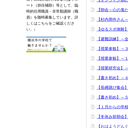
【オンライン朝
ート（担任補助）等として、臨
【朝会～心の鬼
時的任用職員・非常勤講師（職
員）を随時募集しています。詳
【杉内周作さん
しくはこちらをご確認くださ
↓
【ゆるスポ体験
い。
【避難訓練】～全
【授業参観】～３
【授業参観】～１
【授業研究会】
【書き初め】～
【長縄跳び集会
【書き初め】～
【１月からの学
【冬休み前朝会
【おはようどん