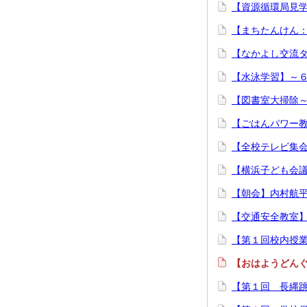
【資源循環局見学
【まちたんけん：
【なかよし交流タ
【水泳学習】～６
【図書室大掃除～
【ごはんパワー教
【全校テレビ集会
【横浜子ども会議
【朝会】内村航平
【交通安全教室】
【第１回校内授業
【おはようどんぐ
【第１回 長縄跳