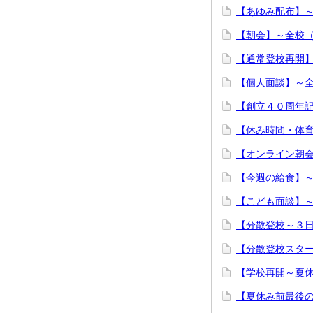
【あゆみ配布】
【朝会】～全校
【通常登校再開
【個人面談】～
【創立４０周年
【休み時間・体
【オンライン朝
【今週の給食】～
【こども面談】～
【分散登校～３
【分散登校スタ
【学校再開～夏
【夏休み前最後の