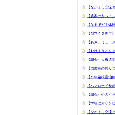
【なかよし交流
【農家の方へイ
【なるほど！体
【創立４０周年
【あざ二ミュー
【おはようどん
【朝会～人権週
【図書室の飾りつ
【５年箱根宿泊
【ハマロードサ
【朝会～心のイ
【学校にオリン
【なかよし交流