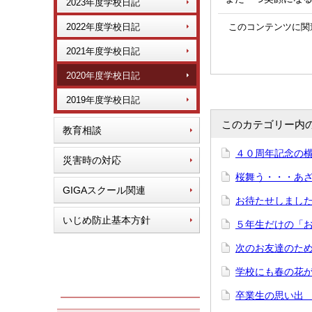
2023年度学校日記
2022年度学校日記
このコンテンツに関
2021年度学校日記
2020年度学校日記
2019年度学校日記
このカテゴリー内
教育相談
４０周年記念の
災害時の対応
桜舞う・・・あざ
GIGAスクール関連
お待たせしました
いじめ防止基本方針
５年生だけの「
次のお友達のた
学校にも春の花
卒業生の思い出