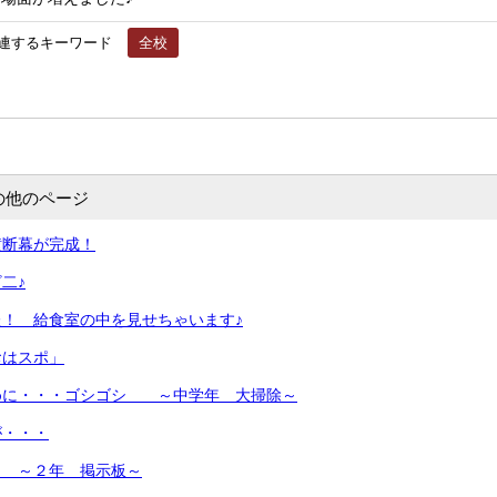
連するキーワード
全校
の他のページ
横断幕が完成！
二♪
！ 給食室の中を見せちゃいます♪
おはスポ」
めに・・・ゴシゴシ ～中学年 大掃除～
が・・・
 ～２年 掲示板～