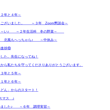
２年と４年～
うございました。 ～３年 Zoom懇談会～
さ～い♪ ～２年生活科 冬の野菜～
！ 北風もへっちゃら♪ ～中休み～
の進捗⑩
でした。先生になってね！
故から私たちを守ってくださりありがとうございます。
３年と５年～
１年と６年～
はどん」からのスタート！
スマス ♪
めました♪ ～６年 調理実習～