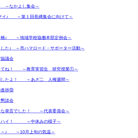
 ～なかよし集会～
ンマイ♪ ～第１回長縄集会に向けて～
け橋♪ ～地域学校協働本部定例会～
した♪ ～市ハマロード・サポーター活動～
営協議会
ってね！ ～教育実習生 研究授業①～
開したよ！ ～あざ二 人権週間～
の進捗⑨
ン懇談会
派な発言でした！ ～代表委員会～
 ハイ！ ～中休みの様子～
よ～♪ ～10月上旬の気温～