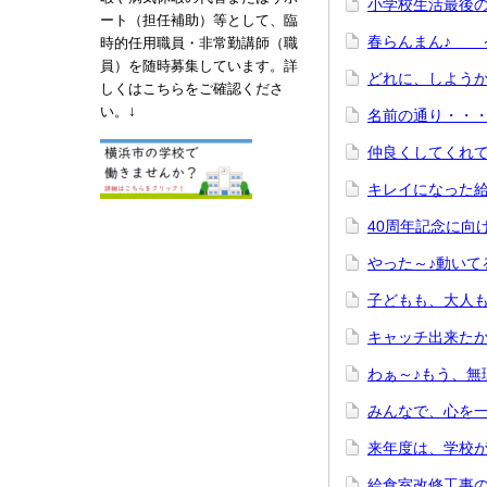
小学校生活最後
ート（担任補助）等として、臨
春らんまん♪ 
時的任用職員・非常勤講師（職
員）を随時募集しています。詳
どれに、しよう
しくはこちらをご確認くださ
↓
い。
名前の通り・・
仲良くしてくれ
キレイになった
40周年記念に
やった～♪動い
子どもも、大人
キャッチ出来た
わぁ～♪もう、無
みんなで、心を
来年度は、学校が
給食室改修工事