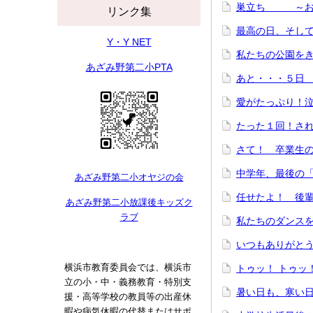
巣立ち ～お
リンク集
最高の日、そし
Y・Y NET
私たちの公園をき
あざみ野第二小PTA
あと・・・５日
愛がたっぷり！
たった１回！さ
さて！ 卒業生
中学年、最後の
あざみ野第二小オヤジの会
任せたよ！ 後
あざみ野第二小放課後キッズク
ラブ
私たちのダンス
いつもありがと
横浜市教育委員会では、横浜市
トゥッ！ トゥッ
立の小・中・義務教育・特別支
暑い日も、寒い
援・高等学校の教員等の出産休
暇や病気休暇の代替またはサポ