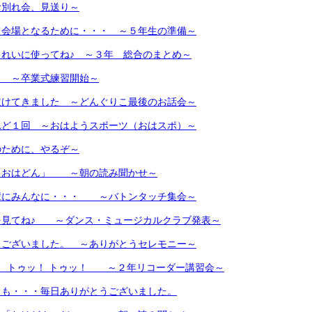
別れ会、見送り～
て会場となるために・・・ ～５年生の準備～
れいに使ってね♪ ～３年 総合のまとめ～
 ～卒業式練習開始～
泣けてきました ～どんぐりこ最後のお話会～
れど１回 ～おはようスポーツ（おはスポ）～
のために、やるぞ～
「おはどん」 ～朝の読み聞かせ～
輩にみんなに・・・ ～バトンタッチ集会～
を見てね♪ ～ダンス・ミュージカルクラブ発表～
うございました。 ～ありがとうセレモニー～
！ トゥッ！ トゥッ！ ～２年リコーダー講習会～
日も・・・毎日ありがとうございました。