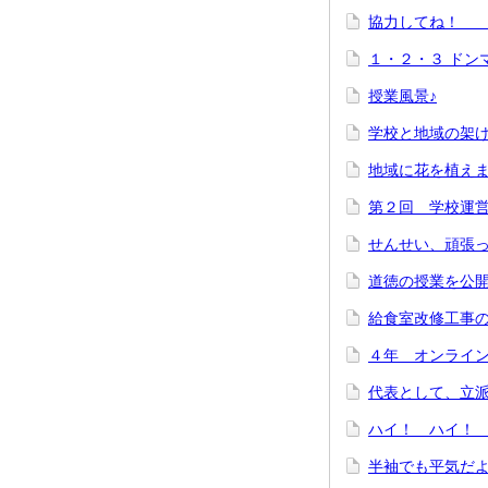
協力してね！
１・２・３ ド
授業風景♪
学校と地域の架
地域に花を植えま
第２回 学校運
せんせい、頑張
道徳の授業を公
給食室改修工事
４年 オンライ
代表として、立
ハイ！ ハイ！
半袖でも平気だ