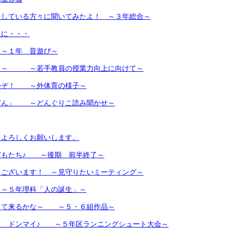
をしている方々に聞いてみたよ！ ～３年総合～
板に・・・
１年 昔遊び～
て～ ～若手教員の授業力向上に向けて～
つぞ！ ～外体育の様子～
どん」 ～どんぐりこ読み聞かせ～
もよろしくお願いします。
どもたち♪ ～後期 前半終了～
うございます！ ～見守りたいミーティング～
～５年理科「人の誕生」～
って来るかな～ ～５・６組作品～
！ ドンマイ♪ ～５年区ランニングシュート大会～