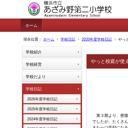
ホーム
現在位置：
ホーム
学校日記
2020年度学校日記
やっ
学校紹介
やっと校庭が使
学校経営
学校だより
学校日記
2026年度学校日記
2025年度学校日記
第３期より、密接
2024年度学校日記
でしたが、たくさ
また一つ笑顔になる