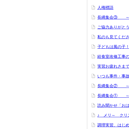
人権標語
長縄集会③ ～
ご協力ありがと
私のも見てくだ
子どもは風の子
給食室改修工事
実習お疲れさま
いつも事件・事
長縄集会② ～
長縄集会① ～
読み聞かせ「お
♪ メリ～ クリ
調理実習、はじ