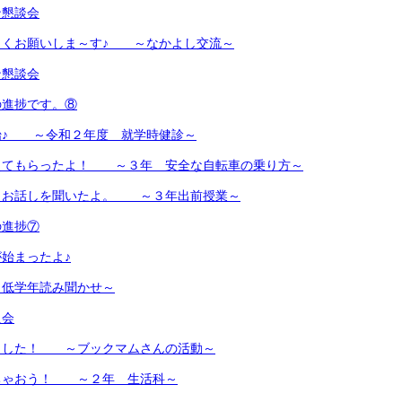
ン懇談会
しくお願いしま～す♪ ～なかよし交流～
ン懇談会
の進捗です。⑧
始♪ ～令和２年度 就学時健診～
えてもらったよ！ ～３年 安全な自転車の乗り方～
、お話しを聞いたよ。 ～３年出前授業～
の進捗⑦
始まったよ♪
低学年読み聞かせ～
員会
ました！ ～ブックマムさんの活動～
ちゃおう！ ～２年 生活科～