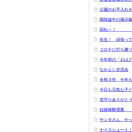
公園のお手入れ
階段途中の掲示
回れ～！ ～
先生！ 頑張っ
コロナに打ち勝
今年初の「おは
なかよし交流会
令和３年 今年
今日も元気な子
見守りありがと
妊婦体験授業 
サンタさん、や
ナイスシュート