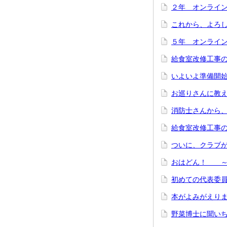
２年 オンライ
これから、よろ
５年 オンライ
給食室改修工事
いよいよ準備開
お巡りさんに教
消防士さんから
給食室改修工事
ついに、クラブが
おはどん！ ～
初めての代表委
本がよみがえり
野菜博士に聞い