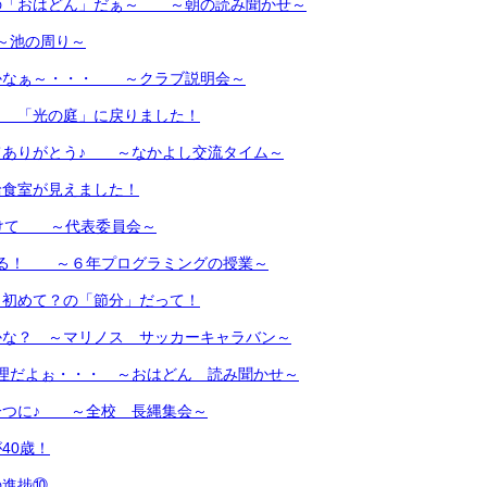
の「おはどん」だぁ～ ～朝の読み聞かせ～
～池の周り～
かなぁ～・・・ ～クラブ説明会～
・ 「光の庭」に戻りました！
てありがとう♪ ～なかよし交流タイム～
給食室が見えました！
向けて ～代表委員会～
てる！ ～６年プログラミングの授業～
も初めて？の「節分」だって！
かな？ ～マリノス サッカーキャラバン～
理だよぉ・・・ ～おはどん 読み聞かせ～
一つに♪ ～全校 長縄集会～
40歳！
の進捗⑩