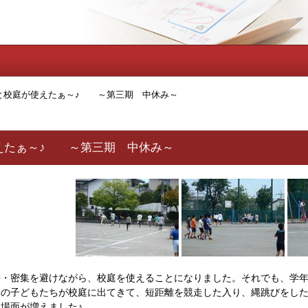
と校庭が使えたぁ～♪ ～第三期 中休み～
えたぁ～♪ ～第三期 中休み～
・密集を避けながら、校庭を使えることになりました。それでも、学年
んの子どもたちが校庭に出てきて、短距離を競走した入り、縄跳びをし
場面が増えました♪