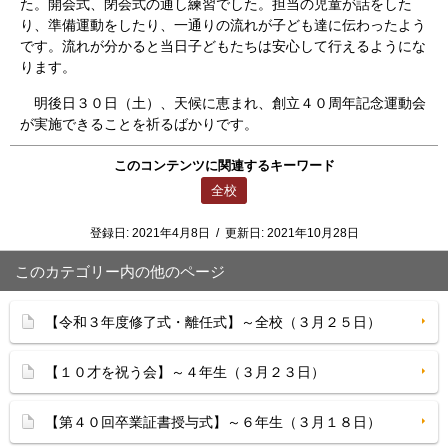
た。開会式、閉会式の通し練習でした。担当の児童が話をした
り、準備運動をしたり、一通りの流れが子ども達に伝わったよう
です。流れが分かると当日子どもたちは安心して行えるようにな
ります。
明後日３０日（土）、天候に恵まれ、創立４０周年記念運動会
が実施できることを祈るばかりです。
このコンテンツに関連するキーワード
全校
登録日:
2021年4月8日
/
更新日:
2021年10月28日
このカテゴリー内の他のページ
【令和３年度修了式・離任式】～全校（３月２５日）
【１０才を祝う会】～４年生（３月２３日）
【第４０回卒業証書授与式】～６年生（３月１８日）