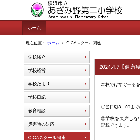
ホーム
現在位置：
ホーム
GIGAスクール関連
学校紹介
2024.4.7
学校経営
学校だより
本校ではすぐーる
学校日記
①当日朝8：00ま
教育相談
学校を欠席しな
②
災害時の対応
記載できます。
GIGAスクール関連