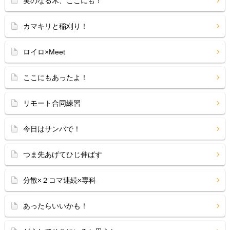
実のなる木、ここにも！
カマキリと稲刈り！
ロイロ×Meet
ここにもあったよ！
リモート合同練習
今日はサンバで！
つま先あげてひじ伸ばす
分散×２コマ連続×専科
あったらいいかも！