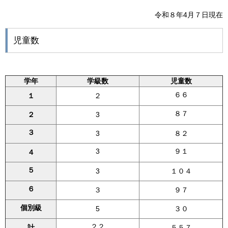
令和８年4月７日現在
児童数
学年
学級数
児童数
６６
１
２
８７
２
3
３
3
８２
3
９１
４
５
3
１０４
６
３
９７
個別級
5
３０
２２
計
５５７