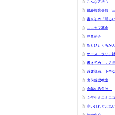
こんな方法も
最終授業参観（
書き初め「明る
ユニセフ募金
児童朝会
あとひとくちが
オーストラリア
書き初め１，２
避難訓練、予告
出前落語教室
今年の抱負は…
２年生ミニミニ
寒いけれど元気