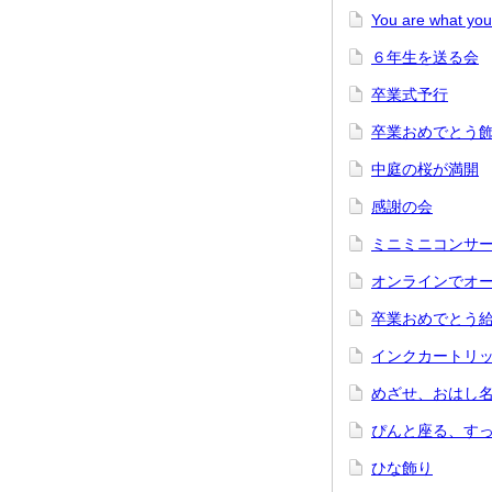
You are what you
６年生を送る会
卒業式予行
卒業おめでとう
中庭の桜が満開
感謝の会
ミニミニコンサ
オンラインでオ
卒業おめでとう
インクカートリ
めざせ、おはし
ぴんと座る、す
ひな飾り