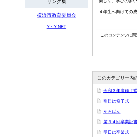
楽しく、学びの多
リンク集
４年生へ向けての
横浜市教育委員会
Y・Y NET
このコンテンツに関
このカテゴリー内
令和３年度修了
明日は修了式
そろばん
第３４回卒業証
明日は卒業式