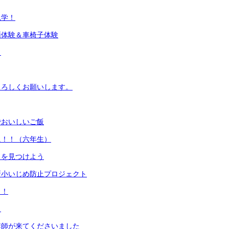
見学！
両体験＆車椅子体験
目
よろしくお願いします。
でおいしいご飯
に！！（六年生）
ろを見つけよう
新小いじめ防止プロジェクト
イ！
！
講師が来てくださいました