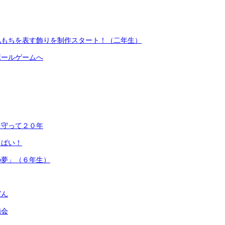
気もちを表す飾りを制作スタート！（二年生）
ボールゲームへ
を守って２０年
っぱい！
の夢」（６年生）
ばん
備会