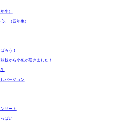
三年生）
い心」（四年生）
んばろう！
姉妹校から小包が届きました！
年生
なしバージョン
コンサート
いっぱい