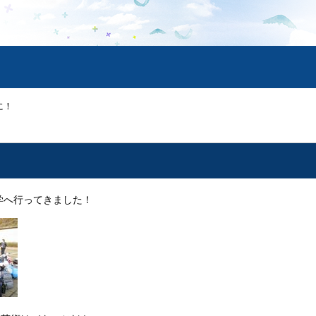
に！
！
学へ行ってきました！