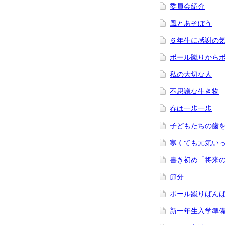
委員会紹介
風とあそぼう
６年生に感謝の
ボール蹴りから
私の大切な人
不思議な生き物
春は一歩一歩
子どもたちの歯
寒くても元気い
書き初め「将来
節分
ボール蹴りばん
新一年生入学準