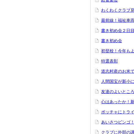
給食集会
わくわくクラブ
最前線！福祉車
書き初め会２日
書き初め会
初登校！今年も
特選表彰
道志村産のお米
人間国宝が新小
友達のよいとこ
心はあったか！
ボッチャにトラ
あいさつビンゴ
クラブに外部の