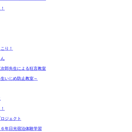
足！
！
っこり！
さん
東次郎先生による狂言教室
年生いじめ防止教室～
生
日！
プロジェクト
！６年日光宿泊体験学習