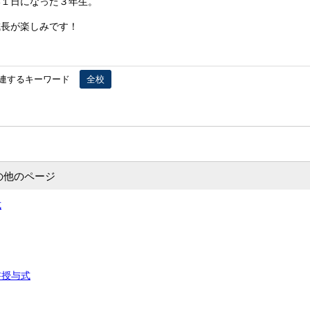
い１日になった３年生。
成長が楽しみです！
連するキーワード
全校
の他のページ
式
書授与式