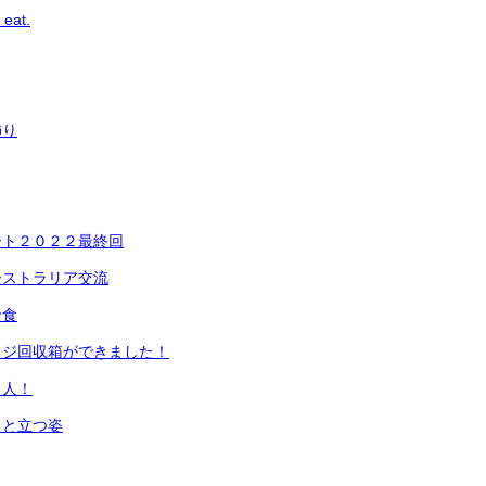
 eat.
飾り
ート２０２２最終回
ーストラリア交流
給食
ッジ回収箱ができました！
名人！
っと立つ姿