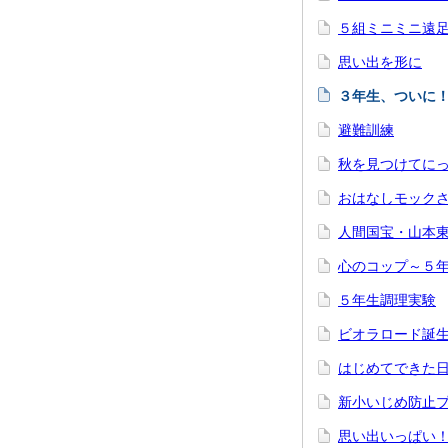
５組ミニミニ遠
思い出を形に
３年生、ついに
避難訓練
秋を見つけてに
おはなしモック
人間国宝・山本
心のコップ～５
５年生調理実験
ビオラロード誕
はじめてできた
新小いじめ防止
思い出いっぱい