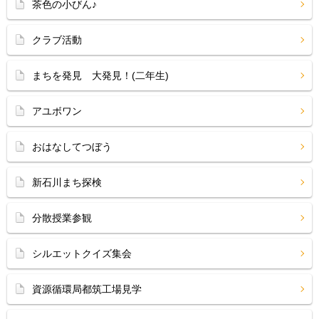
茶色の小びん♪
クラブ活動
まちを発見 大発見！(二年生)
アユボワン
おはなしてつぼう
新石川まち探検
分散授業参観
シルエットクイズ集会
資源循環局都筑工場見学