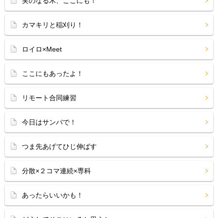
実のなる木、ここにも！
カマキリと稲刈り！
ロイロ×Meet
ここにもあったよ！
リモート合同練習
今日はサンバで！
つま先あげてひじ伸ばす
分散×２コマ連続×専科
あったらいいかも！