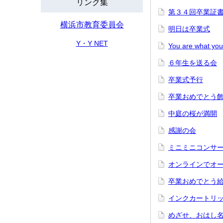
リンク集
第３４回卒業証
横浜市教育委員会
明日は卒業式
Y・Y NET
You are what you
６年生を送る会
卒業式予行
卒業おめでとう
中庭の桜が満開
感謝の会
ミニミニコンサ
オンラインでオ
卒業おめでとう
インクカートリ
めざせ、おはし