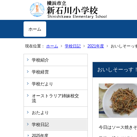
ホーム
現在位置：
ホーム
学校日記
2021年度
おいしそーっ
学校紹介
おいしそーっす
学校経営
学校だより
オーストラリア姉妹校交
流
おたより
学校日記
今日はソース焼き
2025年度