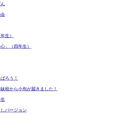
ばん
備会
三年生）
い心」（四年生）
んばろう！
姉妹校から小包が届きました！
年生
なしバージョン