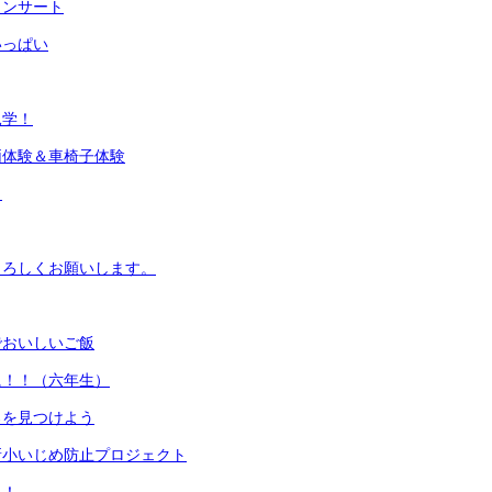
コンサート
いっぱい
見学！
両体験＆車椅子体験
目
よろしくお願いします。
でおいしいご飯
に！！（六年生）
ろを見つけよう
新小いじめ防止プロジェクト