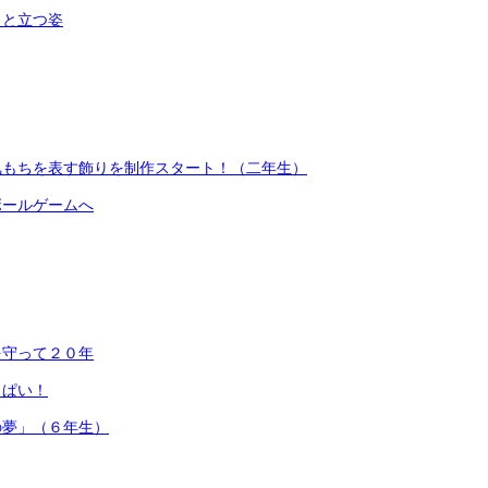
っと立つ姿
気もちを表す飾りを制作スタート！（二年生）
ボールゲームへ
を守って２０年
っぱい！
の夢」（６年生）