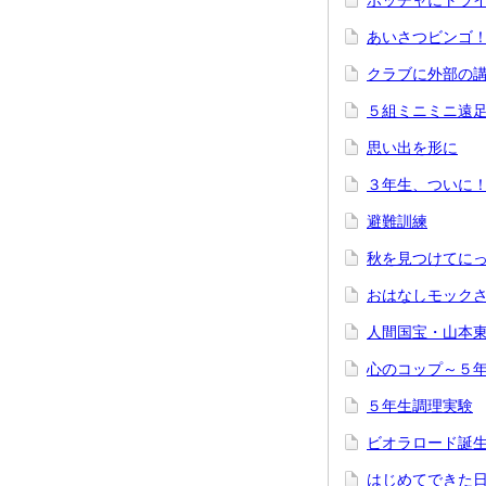
ボッチャにトラ
あいさつビンゴ
クラブに外部の
５組ミニミニ遠
思い出を形に
３年生、ついに
避難訓練
秋を見つけてに
おはなしモック
人間国宝・山本
心のコップ～５
５年生調理実験
ビオラロード誕
はじめてできた