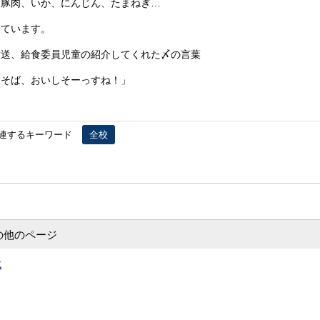
、豚肉、いか、にんじん、たまねぎ…
っています。
放送、給食委員児童の紹介してくれた〆の言葉
きそば、おいしそーっすね！」
連するキーワード
全校
の他のページ
式