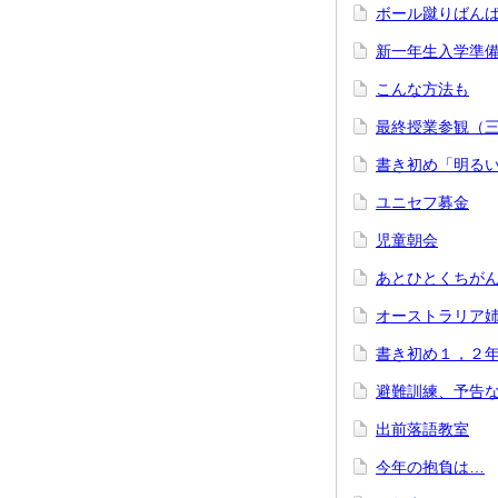
ボール蹴りばん
新一年生入学準
こんな方法も
最終授業参観（
書き初め「明る
ユニセフ募金
児童朝会
あとひとくちが
オーストラリア
書き初め１，２
避難訓練、予告
出前落語教室
今年の抱負は…