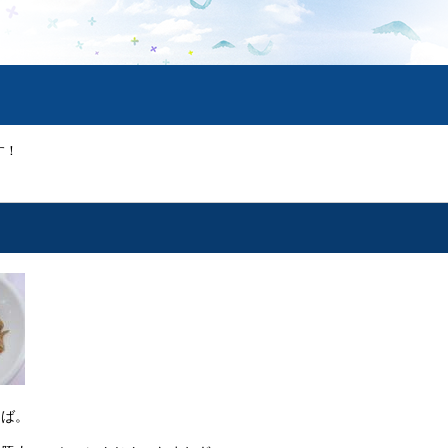
す！
！
そば。