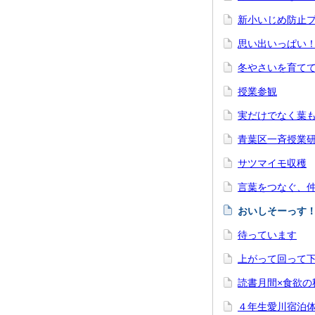
新小いじめ防止
思い出いっぱい
冬やさいを育てて
授業参観
実だけでなく葉
青葉区一斉授業
サツマイモ収穫
言葉をつなぐ、
おいしそーっす
待っています
上がって回って
読書月間×食欲の
４年生愛川宿泊