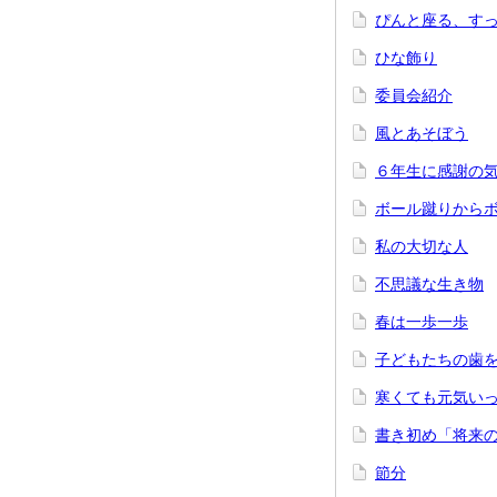
ぴんと座る、す
ひな飾り
委員会紹介
風とあそぼう
６年生に感謝の
ボール蹴りから
私の大切な人
不思議な生き物
春は一歩一歩
子どもたちの歯
寒くても元気い
書き初め「将来
節分