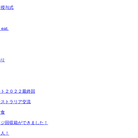
書授与式
 eat.
飾り
ート２０２２最終回
ーストラリア交流
給食
ッジ回収箱ができました！
名人！