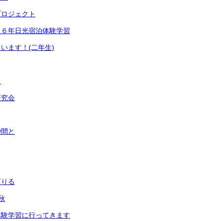
プロジェクト
！６年日光宿泊体験学習
います！(二年生)
も
研究会
仲間と
！
下りる
秋
体験学習に行ってきます