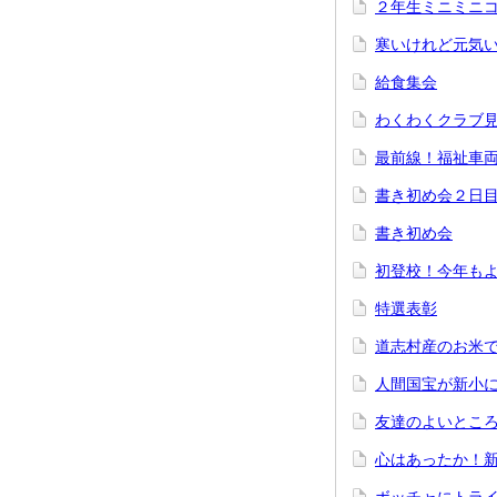
２年生ミニミニ
寒いけれど元気
給食集会
わくわくクラブ
最前線！福祉車
書き初め会２日
書き初め会
初登校！今年も
特選表彰
道志村産のお米
人間国宝が新小
友達のよいとこ
心はあったか！