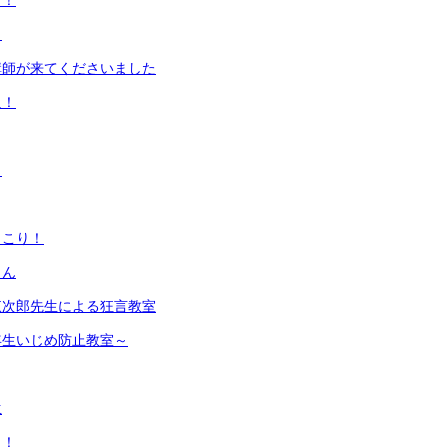
イ！
！
講師が来てくださいました
足！
！
っこり！
さん
東次郎先生による狂言教室
年生いじめ防止教室～
生
日！