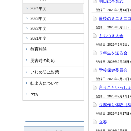
明日は卒業式
2024年度
登録日:
2025年3月14日
最後のミニミニ
2023年度
登録日:
2025年3月3日
/
2022年度
もちつき大会
2021年度
登録日:
2025年3月3日
/
教育相談
６年生を送る会
災害時の対応
登録日:
2025年2月28日
学校保健委員会
いじめ防止対策
登録日:
2025年2月21日
転出入について
言うこといっし
PTA
登録日:
2025年2月17日
豆腐作り体験（3
登録日:
2025年2月17日
立春
登録日:
2025年2月5日
/