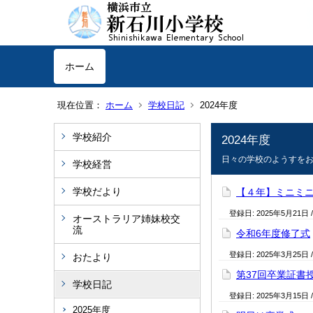
ホーム
現在位置：
ホーム
学校日記
2024年度
学校紹介
2024年度
日々の学校のようすを
学校経営
学校だより
【４年】ミニミ
登録日:
2025年5月21日
オーストラリア姉妹校交
流
令和6年度修了式
登録日:
2025年3月25日
おたより
第37回卒業証書
学校日記
登録日:
2025年3月15日
2025年度