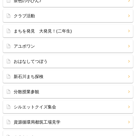
茶色の小びん♪
クラブ活動
まちを発見 大発見！(二年生)
アユボワン
おはなしてつぼう
新石川まち探検
分散授業参観
シルエットクイズ集会
資源循環局都筑工場見学