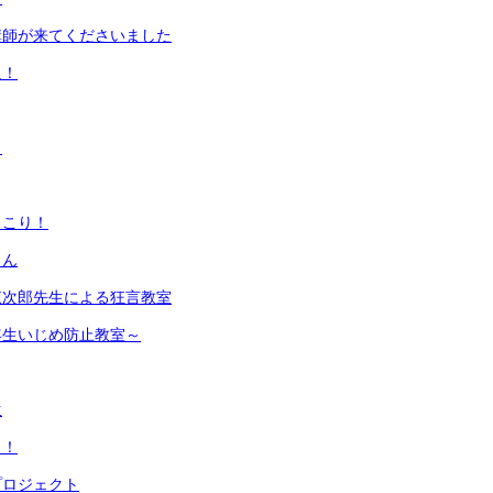
講師が来てくださいました
足！
！
っこり！
さん
東次郎先生による狂言教室
年生いじめ防止教室～
生
日！
プロジェクト