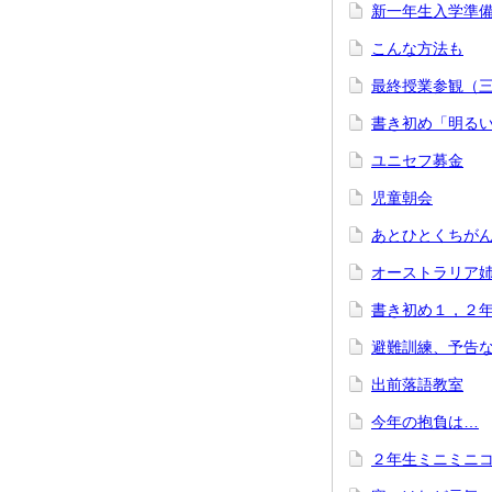
新一年生入学準
こんな方法も
最終授業参観（
書き初め「明る
ユニセフ募金
児童朝会
あとひとくちが
オーストラリア
書き初め１，２
避難訓練、予告
出前落語教室
今年の抱負は…
２年生ミニミニ