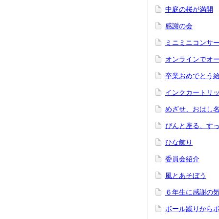
中庭の桜が満開
感謝の会
ミニミニコンサ
オンラインでオ
卒業おめでとう
インクカートリ
めざせ、おはし
ぴんと座る、す
ひな飾り
委員会紹介
風とあそぼう
６年生に感謝の
ボール蹴りから