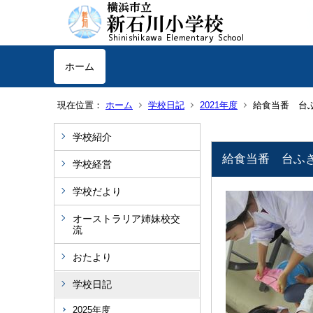
ホーム
現在位置：
ホーム
学校日記
2021年度
給食当番 台
学校紹介
給食当番 台ふ
学校経営
学校だより
オーストラリア姉妹校交
流
おたより
学校日記
2025年度