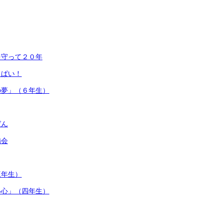
を守って２０年
っぱい！
の夢」（６年生）
ばん
備会
三年生）
い心」（四年生）