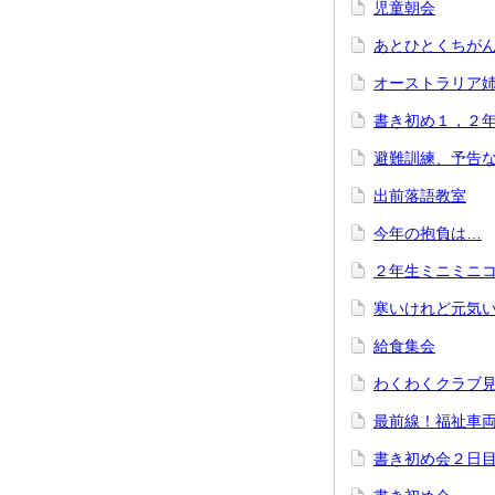
児童朝会
あとひとくちが
オーストラリア
書き初め１，２
避難訓練、予告
出前落語教室
今年の抱負は…
２年生ミニミニ
寒いけれど元気
給食集会
わくわくクラブ
最前線！福祉車
書き初め会２日