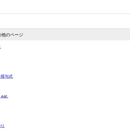
の他のページ
式
書授与式
 eat.
飾り