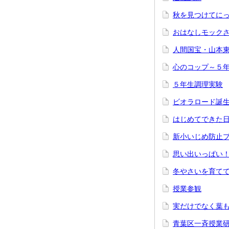
秋を見つけてに
おはなしモック
人間国宝・山本
心のコップ～５
５年生調理実験
ビオラロード誕
はじめてできた
新小いじめ防止
思い出いっぱい
冬やさいを育てて
授業参観
実だけでなく葉
青葉区一斉授業