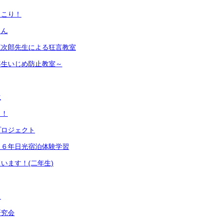
っこり！
さん
東次郎先生による狂言教室
年生いじめ防止教室～
生
日！
プロジェクト
！６年日光宿泊体験学習
います！(二年生)
も
研究会