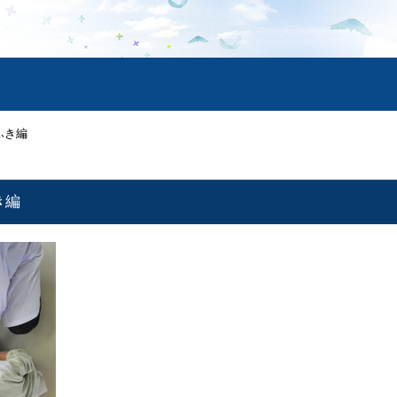
ふき編
き編