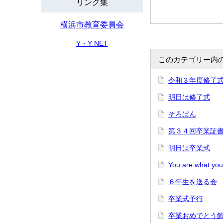
リンク集
横浜市教育委員会
Y・Y NET
このカテゴリー内
令和３年度修了
明日は修了式
そろばん
第３４回卒業証
明日は卒業式
You are what you
６年生を送る会
卒業式予行
卒業おめでとう