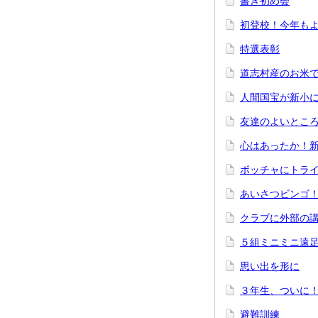
書き初め会
初登校！今年も
特選表彰
道志村産のお米
人間国宝が新小
友達のよいとこ
心はあったか！
ボッチャにトラ
あいさつビンゴ
クラブに外部の
５組ミニミニ遠
思い出を形に
３年生、ついに
避難訓練