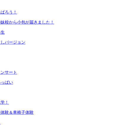
んばろう！
姉妹校から小包が届きました！
年生
なしバージョン
コンサート
いっぱい
見学！
両体験＆車椅子体験
目