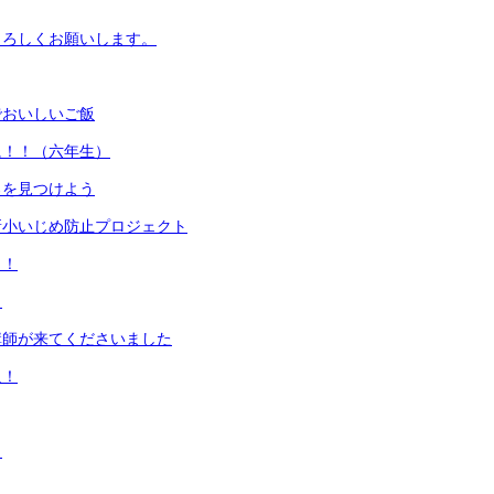
よろしくお願いします。
でおいしいご飯
に！！（六年生）
ろを見つけよう
新小いじめ防止プロジェクト
イ！
！
講師が来てくださいました
足！
！