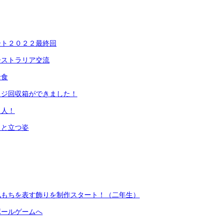
ート２０２２最終回
ーストラリア交流
給食
ッジ回収箱ができました！
名人！
っと立つ姿
気もちを表す飾りを制作スタート！（二年生）
ボールゲームへ