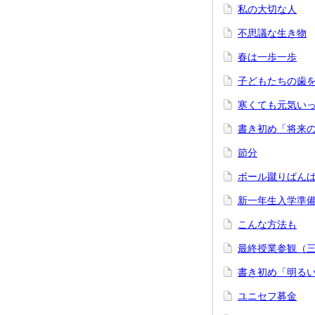
私の大切な人
不思議な生き物
春は一歩一歩
子どもたちの歯
寒くても元気い
書き初め「将来
節分
ボール蹴りばん
新一年生入学準
こんな方法も
最終授業参観（
書き初め「明る
ユニセフ募金