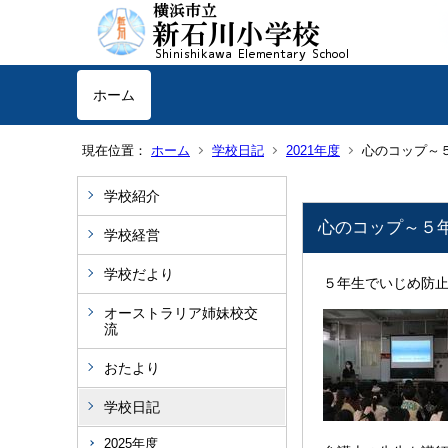
ホーム
現在位置：
ホーム
学校日記
2021年度
心のコップ～
学校紹介
心のコップ～５
学校経営
学校だより
５年生でいじめ防
オーストラリア姉妹校交
流
おたより
学校日記
2025年度