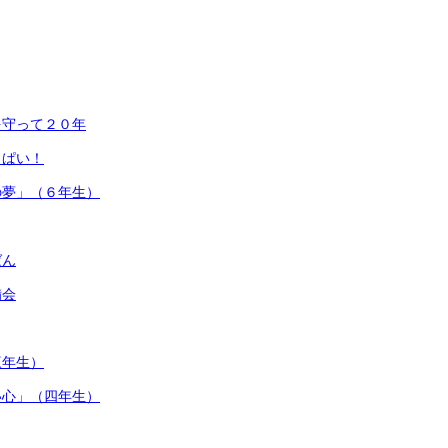
を守って２０年
っぱい！
の夢」（６年生）
ばん
備会
三年生）
い心」（四年生）