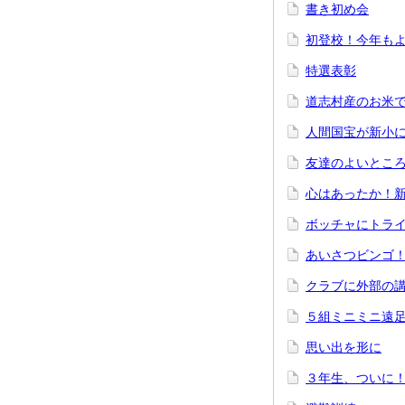
書き初め会
初登校！今年も
特選表彰
道志村産のお米
人間国宝が新小
友達のよいとこ
心はあったか！
ボッチャにトラ
あいさつビンゴ
クラブに外部の
５組ミニミニ遠
思い出を形に
３年生、ついに