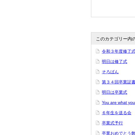
このカテゴリー内
令和３年度修了
明日は修了式
そろばん
第３４回卒業証
明日は卒業式
You are what you
６年生を送る会
卒業式予行
卒業おめでとう