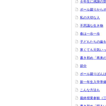
６年生に感謝の
ボール蹴りから
私の大切な人
不思議な生き物
春は一歩一歩
子どもたちの歯
寒くても元気い
書き初め「将来
節分
ボール蹴りばん
新一年生入学準
こんな方法も
最終授業参観（