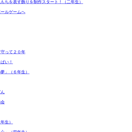
気もちを表す飾りを制作スタート！（二年生）
ボールゲームへ
を守って２０年
っぱい！
の夢」（６年生）
ばん
備会
三年生）