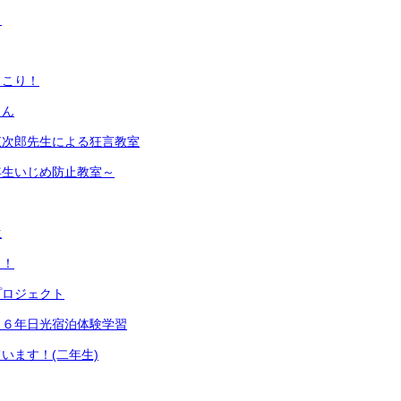
！
っこり！
さん
東次郎先生による狂言教室
年生いじめ防止教室～
生
日！
プロジェクト
！６年日光宿泊体験学習
います！(二年生)