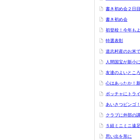
書き初め会２日
書き初め会
初登校！今年も
特選表彰
道志村産のお米
人間国宝が新小
友達のよいとこ
心はあったか！
ボッチャにトラ
あいさつビンゴ
クラブに外部の
５組ミニミニ遠
思い出を形に