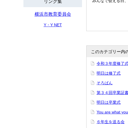
みんなで会える日
リンク集
横浜市教育委員会
Y・Y NET
このカテゴリー内
令和３年度修了
明日は修了式
そろばん
第３４回卒業証
明日は卒業式
You are what you
６年生を送る会