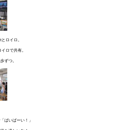
etとロイロ。
、ロイロで共有。
一歩ずつ。
で「ばいばーい！」