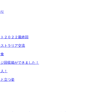
飾り
ート２０２２最終回
ーストラリア交流
給食
ッジ回収箱ができました！
名人！
っと立つ姿