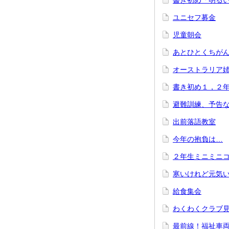
書き初め「明る
ユニセフ募金
児童朝会
あとひとくちが
オーストラリア
書き初め１，２
避難訓練、予告
出前落語教室
今年の抱負は…
２年生ミニミニ
寒いけれど元気
給食集会
わくわくクラブ
最前線！福祉車