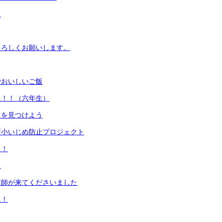
目
よろしくお願いします。
でおいしいご飯
に！！（六年生）
ろを見つけよう
新小いじめ防止プロジェクト
イ！
！
講師が来てくださいました
足！