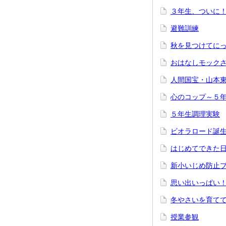
３年生、ついに
避難訓練
秋を見つけてに
おはなしモック
人間国宝・山本
心のコップ～５
５年生調理実験
ビオラロード誕
はじめてできた
新小いじめ防止
思い出いっぱい
冬やさいを育てて
授業参観