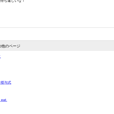
、待ち遠しいな！
の他のページ
式
書授与式
 eat.