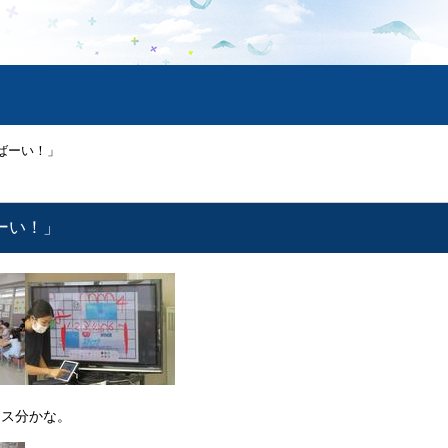
いばーい！」
ばーい！」
マス分かな。