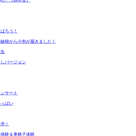
い心」（四年生）
んばろう！
姉妹校から小包が届きました！
年生
なしバージョン
コンサート
いっぱい
見学！
両体験＆車椅子体験