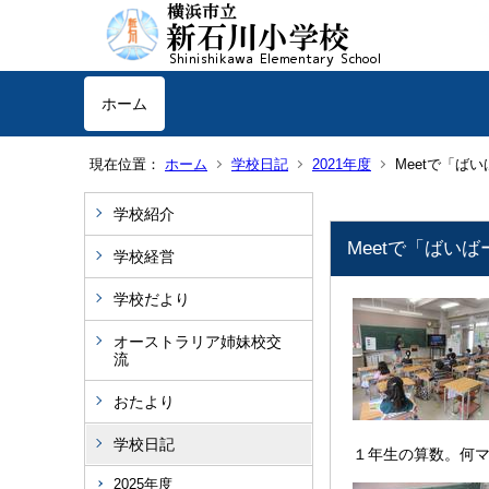
ホーム
現在位置：
ホーム
学校日記
2021年度
Meetで「ば
学校紹介
Meetで「ばい
学校経営
学校だより
オーストラリア姉妹校交
流
おたより
学校日記
１年生の算数。何
2025年度