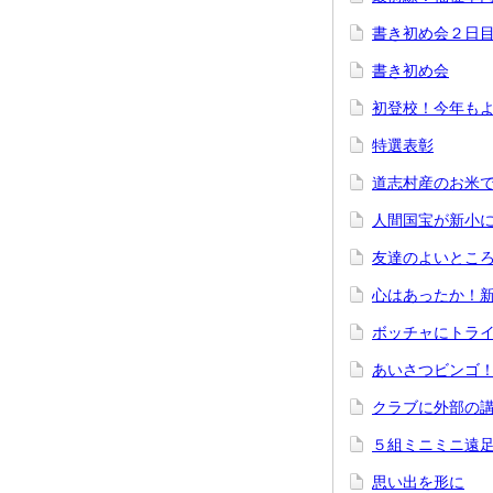
書き初め会２日
書き初め会
初登校！今年も
特選表彰
道志村産のお米
人間国宝が新小
友達のよいとこ
心はあったか！
ボッチャにトラ
あいさつビンゴ
クラブに外部の
５組ミニミニ遠
思い出を形に