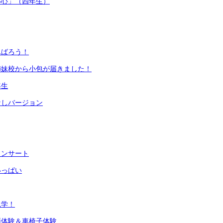
い心」（四年生）
んばろう！
姉妹校から小包が届きました！
年生
なしバージョン
コンサート
いっぱい
見学！
両体験＆車椅子体験