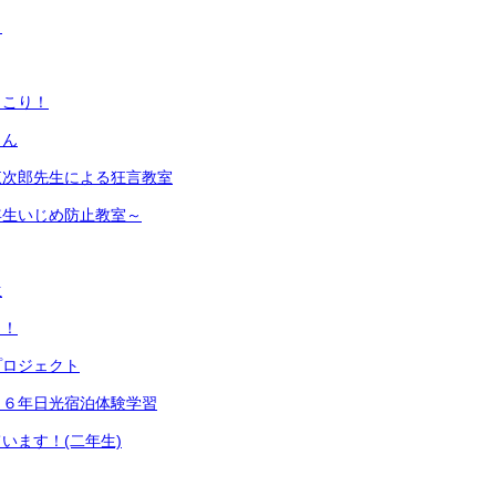
！
っこり！
さん
東次郎先生による狂言教室
年生いじめ防止教室～
生
日！
プロジェクト
！６年日光宿泊体験学習
います！(二年生)