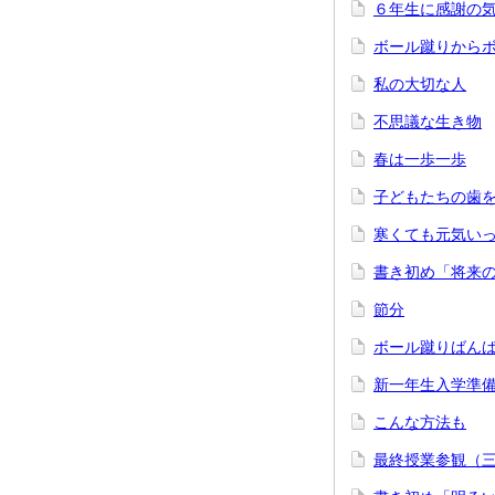
６年生に感謝の
ボール蹴りから
私の大切な人
不思議な生き物
春は一歩一歩
子どもたちの歯
寒くても元気い
書き初め「将来
節分
ボール蹴りばん
新一年生入学準
こんな方法も
最終授業参観（