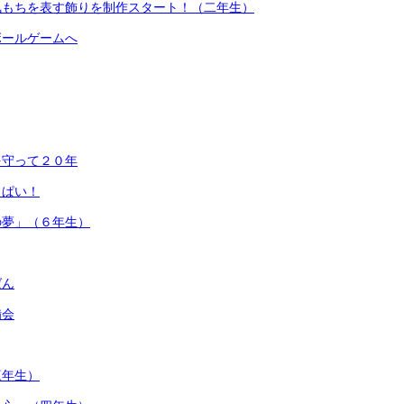
気もちを表す飾りを制作スタート！（二年生）
ボールゲームへ
を守って２０年
っぱい！
の夢」（６年生）
ばん
備会
三年生）