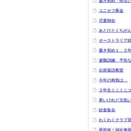
書き初め「明る
ユニセフ募金
児童朝会
あとひとくちが
オーストラリア
書き初め１，２
避難訓練、予告
出前落語教室
今年の抱負は…
２年生ミニミニ
寒いけれど元気
給食集会
わくわくクラブ
最前線！福祉車