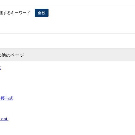
連するキーワード
全校
の他のページ
式
書授与式
 eat.