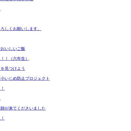
目
よろしくお願いします。
でおいしいご飯
に！！（六年生）
ろを見つけよう
新小いじめ防止プロジェクト
イ！
！
講師が来てくださいました
足！