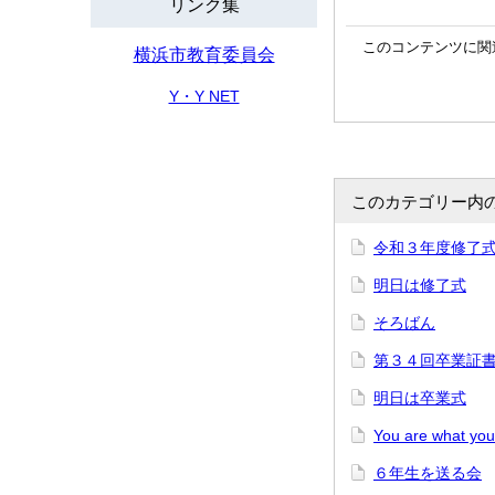
リンク集
このコンテンツに関
横浜市教育委員会
Y・Y NET
このカテゴリー内
令和３年度修了
明日は修了式
そろばん
第３４回卒業証
明日は卒業式
You are what you
６年生を送る会