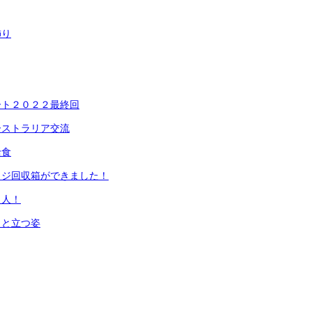
飾り
ート２０２２最終回
ーストラリア交流
給食
ッジ回収箱ができました！
名人！
っと立つ姿