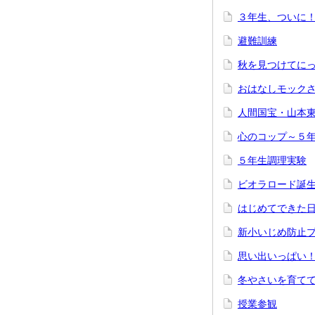
３年生、ついに
避難訓練
秋を見つけてに
おはなしモック
人間国宝・山本
心のコップ～５
５年生調理実験
ビオラロード誕
はじめてできた
新小いじめ防止
思い出いっぱい
冬やさいを育てて
授業参観