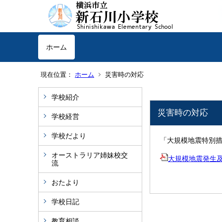
ホーム
現在位置：
ホーム
災害時の対応
学校紹介
災害時の対応
学校経営
学校だより
「大規模地震特別
オーストラリア姉妹校交
大規模地震発生
流
おたより
学校日記
教育相談