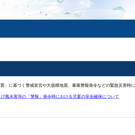
措置」に基づく警戒宣言や大規模地震、暴風警報発令などの緊急災害時
及び風水害等の「警報」発令時における児童の安全確保について