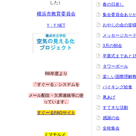
した）
春の日差し
横浜市教育委員会
集会委員会あり
おやじの会の皆
Y・Y NET
メッセージカー
3月の朝会
卒業式まであと1
タワーボール
R6年度より
楽しい国際理解
「すぐーる」システムを
バイキング給食
メール配信・欠席連絡等に使
凧あげ
っています。
すてきな活動
すぐーるFAQサイト
感謝の会
全校集会
ミマモルメ