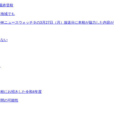
最終登校
を地域でも
HKニュースウォッチ９の3月27日（月）放送分に本校が協力した内容
れない
に
校にお招きした令和4年度
時間の可能性