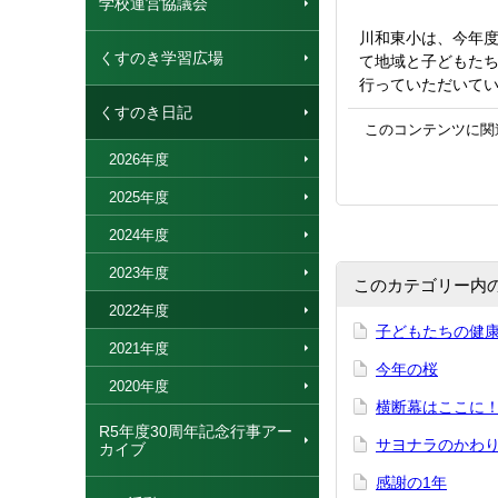
学校運営協議会
川和東小は、今年
くすのき学習広場
て地域と子どもた
行っていただいて
くすのき日記
このコンテンツに関
2026年度
2025年度
2024年度
2023年度
このカテゴリー内
2022年度
子どもたちの健
2021年度
今年の桜
2020年度
横断幕はここに
R5年度30周年記念行事アー
サヨナラのかわ
カイブ
感謝の1年