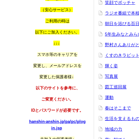
笑顔でボッチャ
（
安心サービス）
ラジオ番組で本
ご利用の時は
朝日を浴びる百
以
下にご加入ください。
5年生みなとみら
↓↓↓
野村さんありが
スマホ等のキャリアを
くすのきラビッ
変更し、メールアドレスを
輝く姿
写真展
変更した保護者様↓
図工巡回展
以下のサイトを参考に、
運動
ご変更ください。
春はそこまで
IDとパスワードが必要です。
生活を支えるも
hanshin-anshin.jp/pa/pc/plog
in.jsp
地域の力