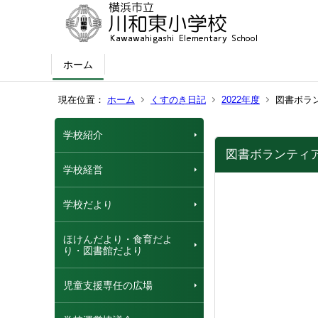
ホーム
現在位置：
ホーム
くすのき日記
2022年度
図書ボラ
学校紹介
図書ボランティ
学校経営
学校だより
ほけんだより・食育だよ
り・図書館だより
児童支援専任の広場