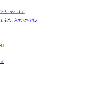
がとうございます
様と卒業・入学式の花植え
ド
5日
教室