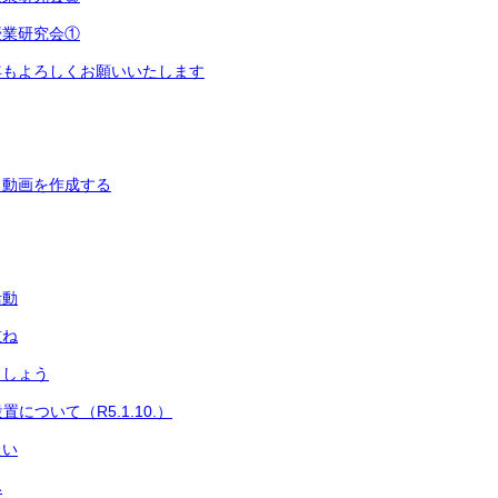
授業研究会①
年もよろしくお願いいたします
じ動画を作成する
活動
重ね
ましょう
置について（R5.1.10.）
たい
み