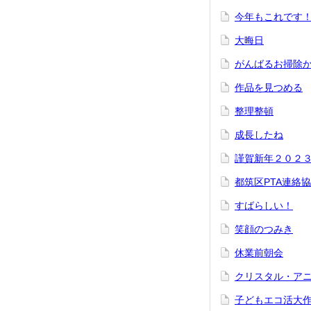
今年もこれです
大晦日
がんばるお掃除
作品を見つめる
整理整頓
成長したね
謹賀新年２０２
都筑区PTA連絡
すばらしい！
笑顔のつみき
休業前朝会
クリスタル・ア
子どもエコ活大