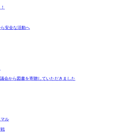
！！
から安全な活動へ
３
協議会から図書を寄贈していただきました
ニマル
作戦