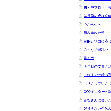
川和中ブロック
学援隊の皆様今
心から心へ
積み重ねた姿
目的と場面に応
みんなで縄跳び
書初め
今年初の委員会
これまでの積み
はりきっていき
CO2モニターの設
みなさんに会い
残り少ない冬休