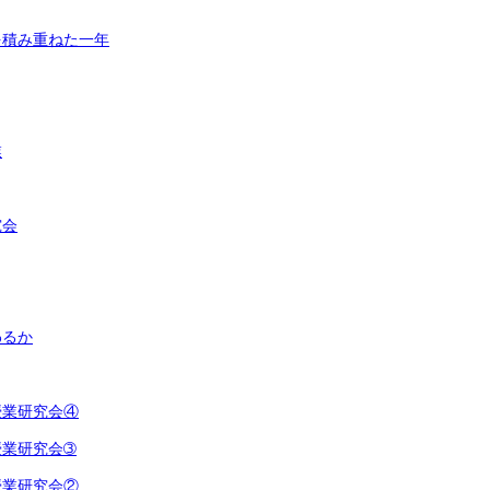
を積み重ねた一年
業
究会
わるか
授業研究会④
授業研究会➂
授業研究会②