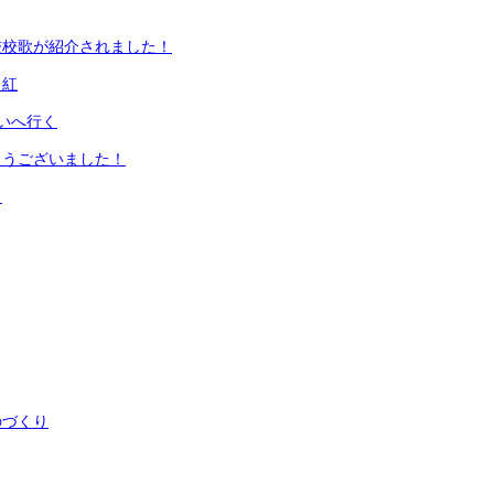
校校歌が紹介されました！
日紅
いへ行く
とうございました！
ト
のづくり