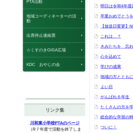
PTA活動
明日は令和4年度
地域コーディネーターの活
卒業おめでとう
動
【放送日変更】N
出席停止連絡票
これは…？
きみたちを 忘
☆くすのきGIGA広場
心を込めて
KDC おやじの会
学びの成果
地域の方ととも
よい日
がんばれ６年生
たくさんの方を学
リンク集
総合的な学習の
川和東小学校PTAのページ
ついに！
（R７年度で活動を終了しま