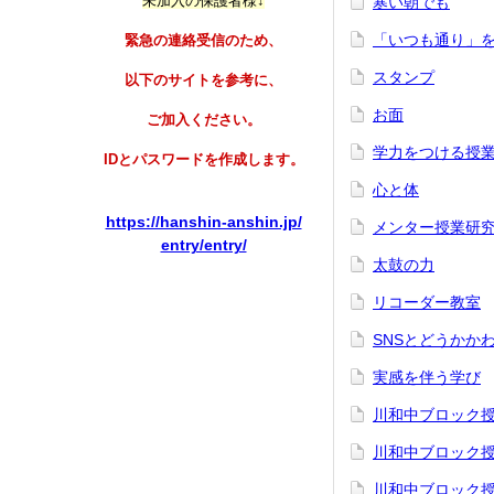
未加入の保護者様↓
寒い朝でも
「いつも通り」
緊急の連絡受信のため、
スタンプ
以下のサイトを参考に、
お面
ご加入ください。
学力をつける授
IDとパスワードを作成します。
心と体
https://hanshin-anshin.jp/
メンター授業研
entry/entry/
太鼓の力
リコーダー教室
SNSとどうかか
実感を伴う学び
川和中ブロック
川和中ブロック
川和中ブロック