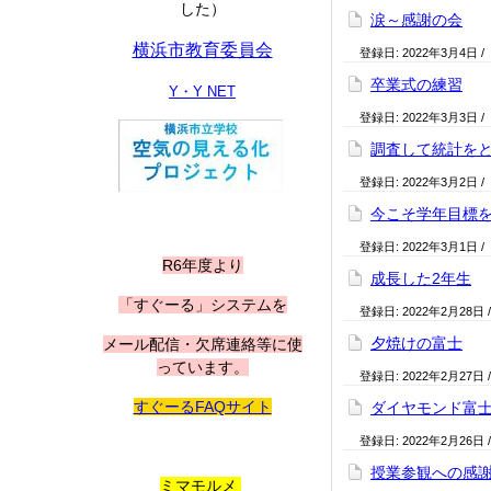
した）
涙～感謝の会
横浜市教育委員会
登録日:
2022年3月4日
/
卒業式の練習
Y・Y NET
登録日:
2022年3月3日
/
調査して統計を
登録日:
2022年3月2日
/
今こそ学年目標
登録日:
2022年3月1日
/
R6年度より
成長した2年生
「すぐーる」システムを
登録日:
2022年2月28日
夕焼けの富士
メール配信・欠席連絡等に使
っています。
登録日:
2022年2月27日
すぐーるFAQサイト
ダイヤモンド富
登録日:
2022年2月26日
授業参観への感
ミマモルメ