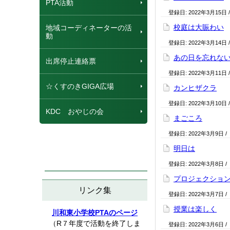
PTA活動
登録日:
2022年3月15日
校庭は大賑わい
地域コーディネーターの活
動
登録日:
2022年3月14日
あの日を忘れな
出席停止連絡票
登録日:
2022年3月11日
☆くすのきGIGA広場
カンヒザクラ
登録日:
2022年3月10日
KDC おやじの会
まごころ
登録日:
2022年3月9日
/
明日は
登録日:
2022年3月8日
/
プロジェクショ
リンク集
登録日:
2022年3月7日
/
授業は楽しく
川和東小学校PTAのページ
（R７年度で活動を終了しま
登録日:
2022年3月6日
/