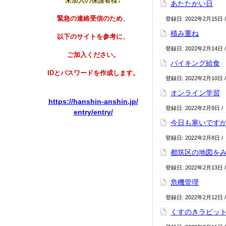
未加入の保護者様↓
あたたかい日
緊急の連絡受信のため、
登録日:
2022年2月15日
積み重ね
以下のサイトを参考に、
登録日:
2022年2月14日
ご加入ください。
バイキング給食
IDとパスワードを作成します。
登録日:
2022年2月10日
オンライン学習
https://hanshin-anshin.jp/
登録日:
2022年2月9日
/
entry/entry/
今日も寒いです
登録日:
2022年2月8日
/
都筑区の地図を
登録日:
2022年2月13日
危機管理
登録日:
2022年2月12日
くすのきラビッ