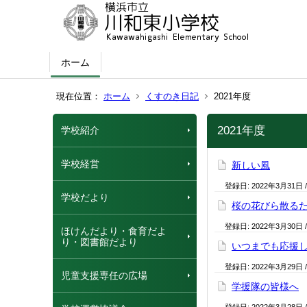
ホーム
現在位置：
ホーム
くすのき日記
2021年度
2021年度
学校紹介
学校経営
新しい風
登録日:
2022年3月31日
学校だより
桜の花びら散る
登録日:
2022年3月30日
ほけんだより・食育だよ
り・図書館だより
いつまでも応援
登録日:
2022年3月29日
児童支援専任の広場
学援隊の皆様へ