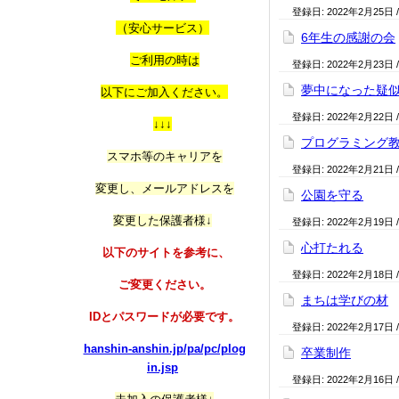
登録日:
2022年2月25日
（
安心サービス）
6年生の感謝の会
ご利用の時は
登録日:
2022年2月23日
夢中になった疑
以
下にご加入ください。
登録日:
2022年2月22日
↓↓↓
プログラミング
スマホ等のキャリアを
登録日:
2022年2月21日
変更し、メールアドレスを
公園を守る
変更した保護者様↓
登録日:
2022年2月19日
心打たれる
以下のサイトを参考に、
登録日:
2022年2月18日
ご変更ください。
まちは学びの材
IDとパスワードが必要です。
登録日:
2022年2月17日
hanshin-anshin.jp/pa/pc/plog
卒業制作
in.jsp
登録日:
2022年2月16日