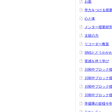
お面
学力をつける授
心と体
メンター授業研
太鼓の力
リコーダー教室
SNSとどうかか
実感を伴う学び
川和中ブロック
川和中ブロック
川和中ブロック
川和中ブロック
学援隊の皆様今