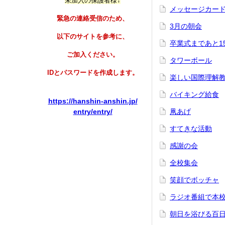
未加入の保護者様↓
メッセージカー
緊急の連絡受信のため、
3月の朝会
以下のサイトを参考に、
卒業式まであと1
ご加入ください。
タワーボール
IDとパスワードを作成します。
楽しい国際理解
バイキング給食
https://hanshin-anshin.jp/
entry/entry/
凧あげ
すてきな活動
感謝の会
全校集会
笑顔でボッチャ
ラジオ番組で本
朝日を浴びる百