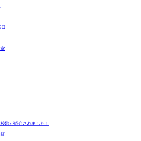
ド
5日
教室
校校歌が紹介されました！
日紅