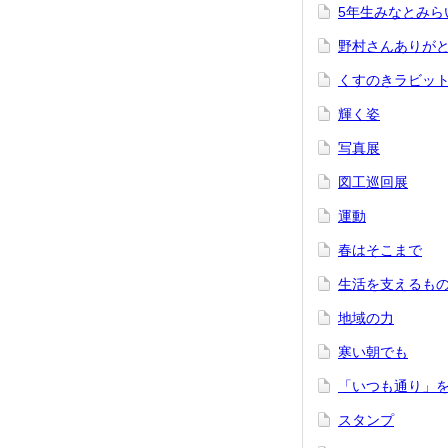
5年生みなとみら
野村さんありが
くすのきラビッ
輝く姿
写真展
図工巡回展
運動
春はそこまで
生活を支えるも
地域の力
寒い朝でも
「いつも通り」
スタンプ