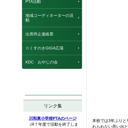
PTA活動
地域コーディネーターの活
動
出席停止連絡票
☆くすのきGIGA広場
KDC おやじの会
リンク集
川和東小学校PTAのページ
本校では3年ぶりと
（R７年度で活動を終了しま
れられない思い出