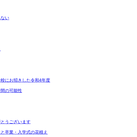
れない
に
校にお招きした令和4年度
時間の可能性
がとうございます
様と卒業・入学式の花植え