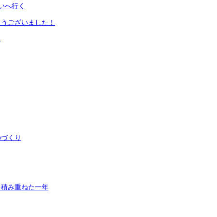
いへ行く
とうございました！
ト
のづくり
を積み重ねた一年