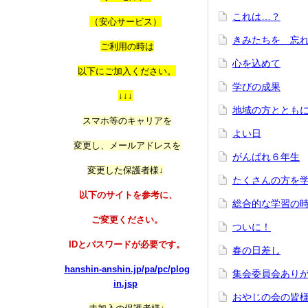
これは…？
（
安心サービス）
きみたちを 忘
ご利用の時は
心を込めて
以
下にご加入ください。
学びの成果
↓↓↓
地域の方ととも
スマホ等のキャリアを
よい日
変更し、メールアドレスを
がんばれ６年生
変更した保護者様↓
たくさんの方を学
以下のサイトを参考に、
総合的な学習の
ご変更ください。
ついに！
IDとパスワードが必要です。
春の日差し
hanshin-anshin.jp/pa/pc/plog
集会委員会あり
in.jsp
おやじの会の皆