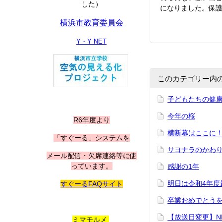
した）
になりました。保
横浜市教育委員会
Y・Y NET
このカテゴリー内
子どもたちの健
今年の桜
R6年度より
横断幕はここに
「すぐーる」システムを
サヨナラのかわ
メール配信・欠席連絡等に使
っています。
感謝の1年
明日は令和4年度
すぐーるFAQサイト
卒業おめでとう
【放送日変更】N
ミマモルメ