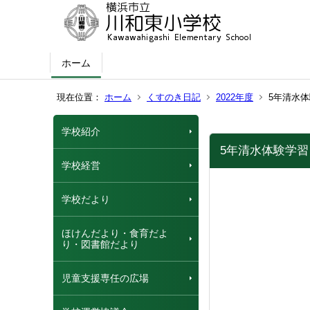
ホーム
現在位置：
ホーム
くすのき日記
2022年度
5年清水
学校紹介
5年清水体験学習
学校経営
学校だより
ほけんだより・食育だよ
り・図書館だより
児童支援専任の広場