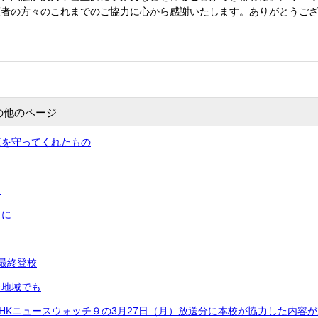
護者の方々のこれまでのご協力に心から感謝いたします。ありがとうご
の他のページ
康を守ってくれたもの
！
りに
最終登校
を地域でも
HKニュースウォッチ９の3月27日（月）放送分に本校が協力した内容