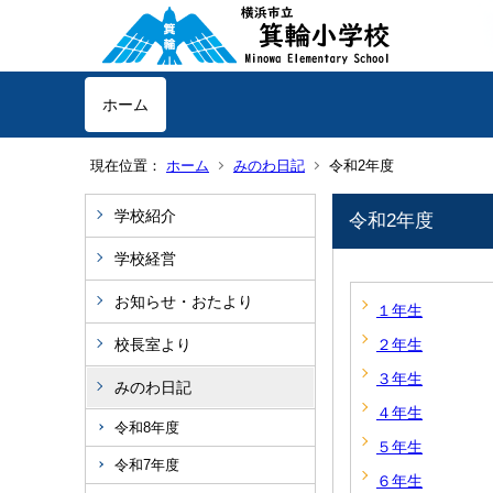
ホーム
現在位置：
ホーム
みのわ日記
令和2年度
学校紹介
令和2年度
学校経営
お知らせ・おたより
１年生
校長室より
２年生
３年生
みのわ日記
４年生
令和8年度
５年生
令和7年度
６年生