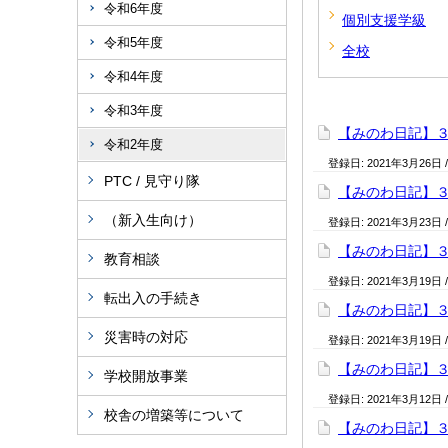
令和6年度
個別支援学級
令和5年度
全校
令和4年度
令和3年度
【みのわ日記】
令和2年度
登録日:
2021年3月26日
PTC / 見守り隊
【みのわ日記】
（新入生向け）
登録日:
2021年3月23日
【みのわ日記】
教育相談
登録日:
2021年3月19日
転出入の手続き
【みのわ日記】
災害時の対応
登録日:
2021年3月19日
【みのわ日記】
学校開放事業
登録日:
2021年3月12日
校舎の増築等について
【みのわ日記】