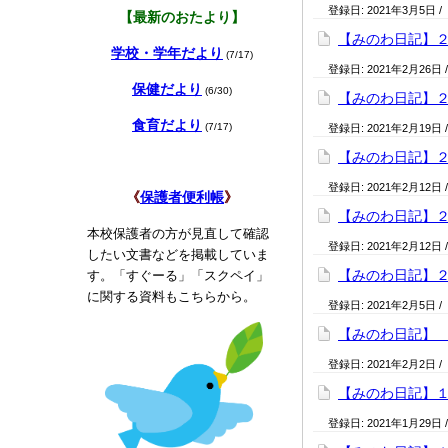
登録日:
2021年3月5日
/
【最新のおたより】
【みのわ日記】
学校・学年だより
(7/17)
登録日:
2021年2月26日
保健だより
(6/30)
【みのわ日記】
食育だより
(7/17)
登録日:
2021年2月19日
【みのわ日記】
登録日:
2021年2月12日
《
保護者便利帳
》
【みのわ日記】
本校保護者の方が見直して確認
登録日:
2021年2月12日
したい文書などを掲載していま
【みのわ日記】
す。「すぐーる」「スクペイ」
に関する資料もこちらから。
登録日:
2021年2月5日
/
【みのわ日記】
登録日:
2021年2月2日
/
【みのわ日記】
登録日:
2021年1月29日