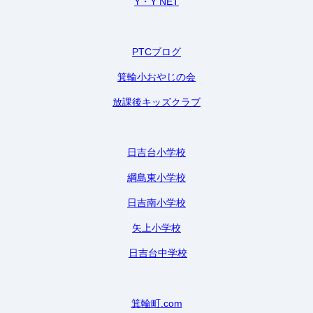
Y・Y NET
PTCブログ
箕輪小おやじの会
放課後キッズクラブ
日吉台小学校
綱島東小学校
日吉南小学校
矢上小学校
日吉台中学校
箕輪町.com