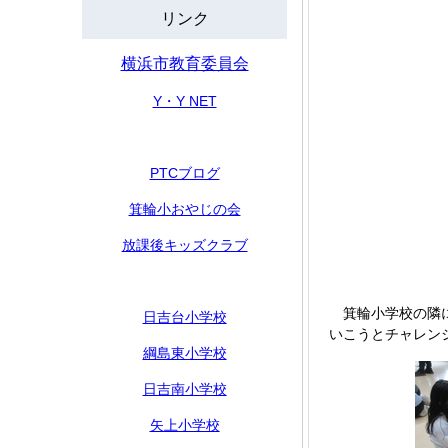
リンク
横浜市教育委員会
Y・Y NET
PTCブログ
箕輪小おやじの会
放課後キッズクラブ
箕輪小学校の隣に
日吉台小学校
いこうとチャレン
綱島東小学校
日吉南小学校
矢上小学校