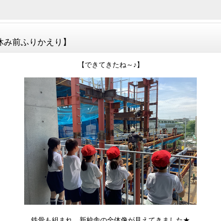
休み前ふりかえり】
【できてきたね～♪】
鉄骨も組まれ、新校舎の全体像が見えてきました★