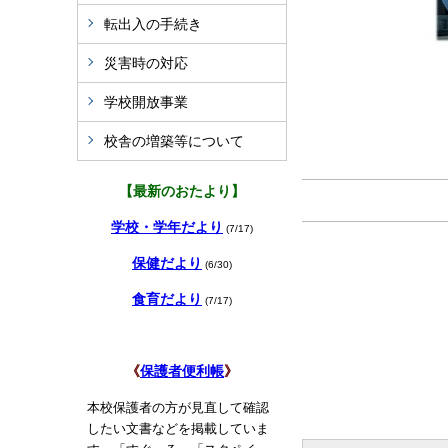
転出入の手続き
災害時の対応
学校開放事業
校舎の増築等について
【最新のおたより】
学校・学年だより
(7/17)
保健だより
(6/30)
食育だより
(7/17)
《
保護者便利帳
》
本校保護者の方が見直して確認
したい文書などを掲載していま