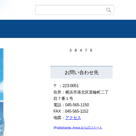
3
8
4
7
6
お問い合わせ先
〒 ：223-0051
住所：横浜市港北区箕輪町二丁
目７番１号
電話：045-565-1150
FAX：045-565-1152
地図：
アクセス
@yokohama_kyoui からのツイート