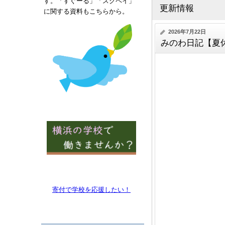
す。「すぐーる」「スクペイ」
更新情報
に関する資料もこちらから。
2026年7月22日
みのわ日記【夏
寄付で学校を
応援したい！