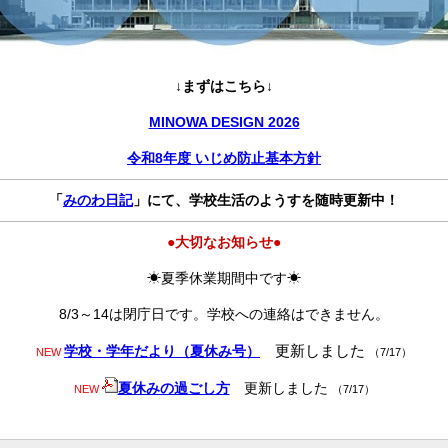
↓まずはこちら↓
MINOWA DESIGN 2026
令和8年度 いじめ防止基本方針
「
みのわ日記
」にて、学校生活のようすを随時更新中！
●大切なお知らせ●
☀夏季休業期間中です☀
8/3～14は閉庁日です。学校への連絡はできません。
更新しました
学校・学年だより（夏休み号）
NEW
（7/17）
夏休みの過ごし方
更新しました
NEW
（7/17）