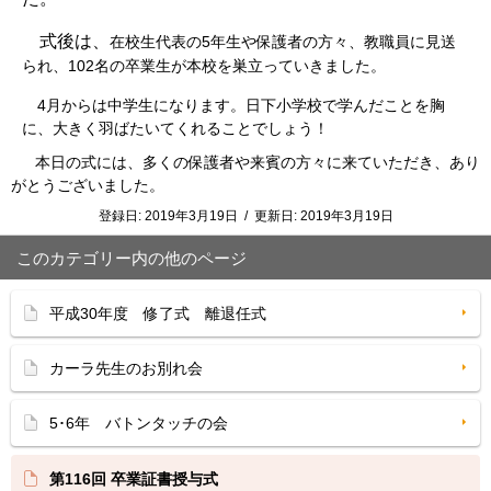
式後は、
在校生代表の
5
年生や保護者の方々、教職員に見送
られ、
102
名の卒業生が本校を巣立っていきました。
4
月からは中学生になります。日下小学校で学んだことを胸
に、大きく羽ばたいてくれることでしょう！
本日の式には、多くの保護者や来賓の方々に来ていただき、あり
がとうございました。
登録日:
2019年3月19日
/
更新日:
2019年3月19日
このカテゴリー内の他のページ
平成30年度 修了式 離退任式
カーラ先生のお別れ会
5･6年 バトンタッチの会
第116回 卒業証書授与式