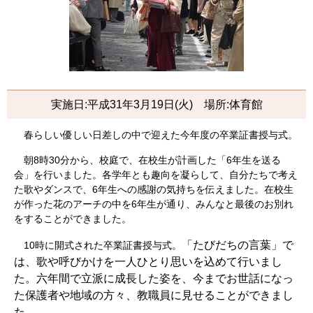
実施日
:
平成
31
年
3
月
19
日
(
火
)
場所
:
体育館
春
らしい優しい日差しの中で迎えた今年度の卒業証書授与式。
朝
8
時
30
分から、校庭で、在校生が計画した「
6
年生を送る
会」を行いました。各学年とも趣向を凝らして、自分たちで考え
た歌やダンスで、
6
年生への感謝の気持ちを伝えました。在校生
が作った花のアーチの中を
6年生が通り、みんなと最後のお別れ
をすることができました。
「たびだちの言葉」で
10
時に開式された卒業証書授与式。
は、歌や呼びかけを一人ひとり思いを込めて行いまし
た。
六年間で立派に成長した姿を、今までお世話になっ
た保護者や地域の方々、教職員に見せることができまし
た。