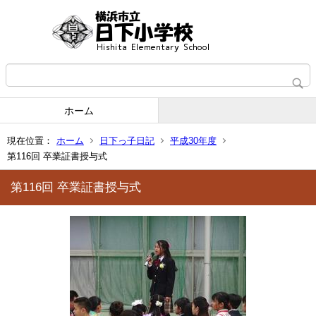
ホーム
現在位置：
ホーム
日下っ子日記
平成30年度
第116回 卒業証書授与式
第116回 卒業証書授与式