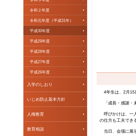
令和２年度
令和元年度（平成31年）
平成30年度
平成29年度
平成28年度
平成27年度
平成26年度
入学のしおり
4年生は、2月15
いじめ防止基本方針
「成長・感謝・未
呼びかけは、一人
人権教育
の仕方も工夫でき
教育相談
当日、会場に展示