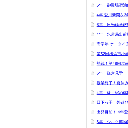
5年 御殿場宿泊
4年 愛川新聞を
6年 日光修学旅
4年 水道局出前
高学年 ケータイ
第52回横浜市小
熱戦！第49回港
6年 鎌倉見学
授業終了！夏休
4年 愛川宿泊体
日下っ子 外遊
出発目前！ 4年
3年 シルク博物