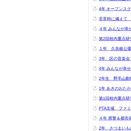
4年 オープンス
非常時に備えて
４年 みんなが幸
第2回校内重点研
１年 久良岐公
3年 区の音楽会
4年 みんなが幸
2年生 野毛山動
1年 あきのおた
第1回校内重点研
PTA主催 ファ
４年 県警＆都市
2年 さつまいも