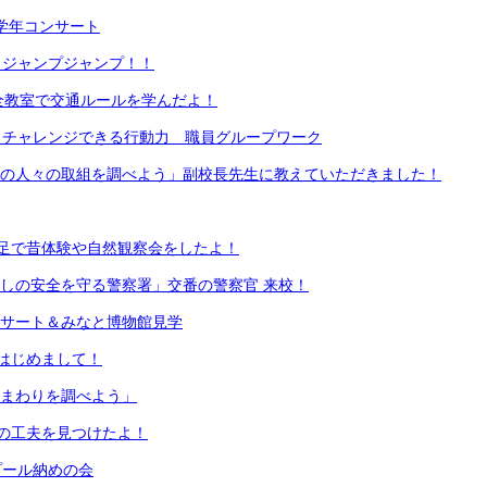
ア学年コンサート
 ジャンプジャンプ！！
全教室で交通ルールを学んだよ！
 チャレンジできる行動力 職員グループワーク
域の人々の取組を調べよう」副校長先生に教えていただきました！
足で昔体験や自然観察会をしたよ！
らしの安全を守る警察署」交番の警察官 来校！
ンサート＆みなと博物館見学
はじめまして！
のまわりを調べよう」
の工夫を見つけたよ！
プール納めの会