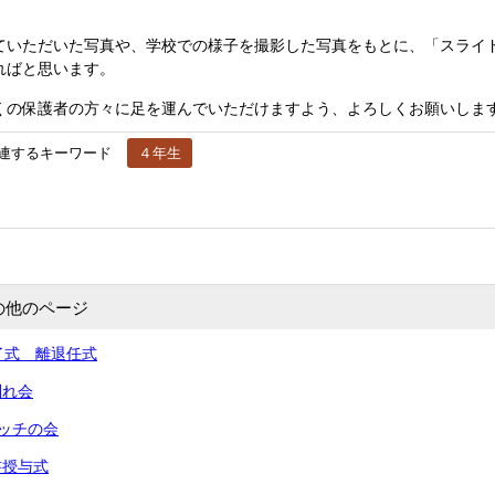
いただいた写真や、学校での様子を撮影した写真をもとに、「スライド
ればと思います。
の保護者の方々に足を運んでいただけますよう、よろしくお願いしま
連するキーワード
４年生
の他のページ
了式 離退任式
別れ会
タッチの会
書授与式