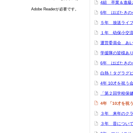
4組 卒業＆進級
Adobe Readerが必要です。
6年 はばたきの
５年 放送ライ
１年 幼保小交
運営委員会 あ
学援隊の皆様あ
6年 はばたきの
白熱！タグラグ
4年 10才を祝う
「第２回学校保
4年 「10才を
３年 来年のク
３年 昔につい