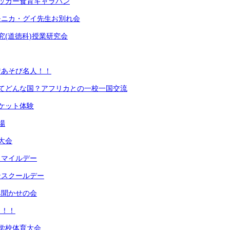
ッカー食育キャラバン
モニカ・グイ先生お別れ会
究(道徳科)授業研究会
昔あそび名人！！
ってどんな国？アフリカとの一校一国交流
ケット体験
場
大会
スマイルデー
ンスクールデー
み聞かせの会
う！！
学校体育大会