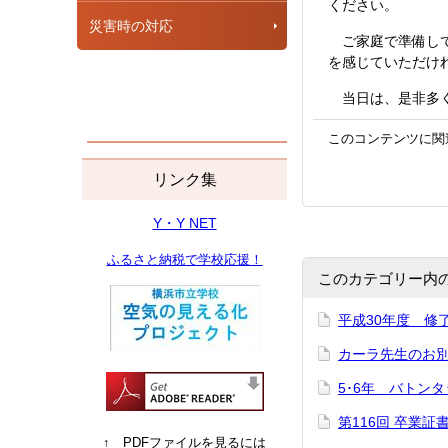
ください。
災害時の対応
ご家庭で準備して
を感じていただけ
当日は、是非多く
このコンテンツに関
リンク集
Y・Y NET
ふるさと納税で学校応援！
このカテゴリー内
平成30年度 修
カーラ先生のお
5･6年 バトン
第116回 卒業証
↑ PDFファイルを見るには