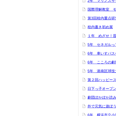
2年 マリノスサ
国際理解教室 
第3回校内重点研
校内書き初め展
１年 めざせ！
5年 セネガル
6年 車いすバス
6年 こころの劇
5年 港南区球技
第２回ハッピー
日下っ子オープ
劇団ぽかぽか読
外で元気に遊ぼ
6年 横浜市立小