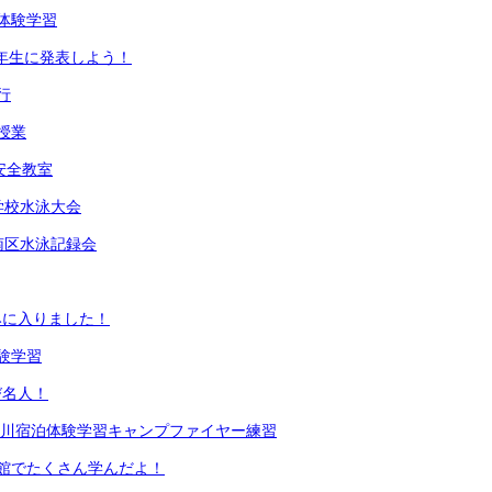
体験学習
3年生に発表しよう！
行
授業
安全教室
学校水泳大会
南区水泳記録会
みに入りました！
験学習
び名人！
愛川宿泊体験学習キャンプファイヤー練習
館でたくさん学んだよ！