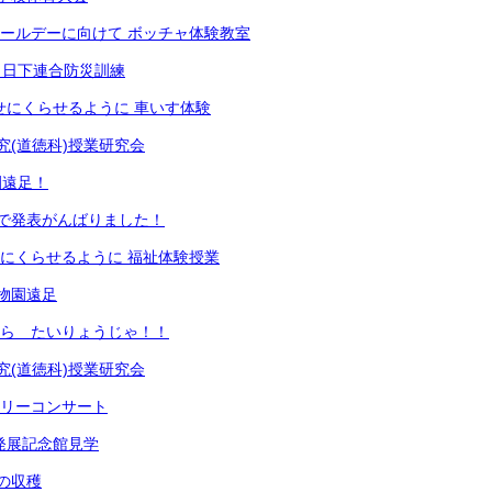
クールデーに向けて ボッチャ体験教室
 日下連合防災訓練
せにくらせるように 車いす体験
究(道徳科)授業研究会
園遠足！
で発表がんばりました！
せにくらせるように 福祉体験授業
物園遠足
から たいりょうじゃ！！
究(道徳科)授業研究会
ミリーコンサート
発展記念館見学
の収穫