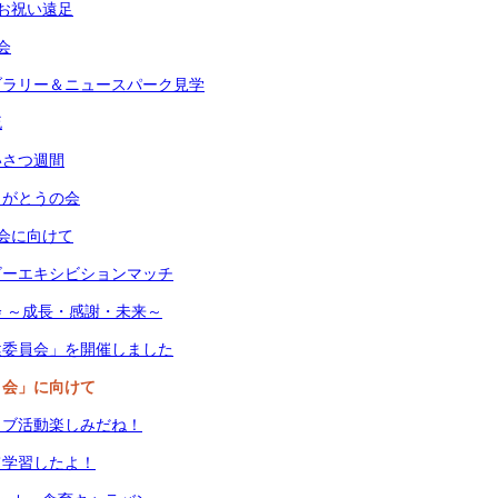
お祝い遠足
会
ブラリー＆ニュースパーク見学
流
いさつ週間
りがとうの会
会に向けて
ビーエキシビションマッチ
会 ～成長・感謝・未来～
健委員会」を開催しました
祝う会」に向けて
ラブ活動楽しみだね！
て学習したよ！