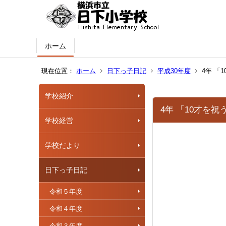
ホーム
現在位置：
ホーム
日下っ子日記
平成30年度
4年 「
学校紹介
4年 「10才を
学校経営
学校だより
日下っ子日記
令和５年度
令和４年度
令和３年度