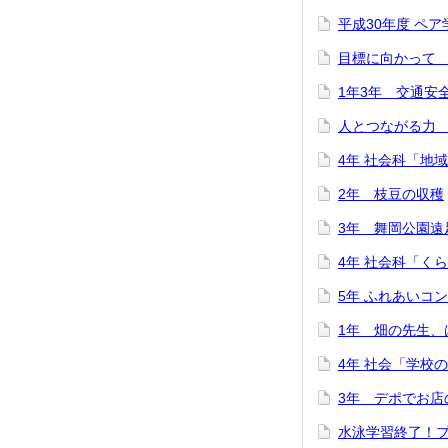
平成30年度 ペ
目標に向かって
1年3年 交通安
人とつながる力
4年 社会科「地
2年 枝豆の収穫
3年 舞岡公園遠
4年 社会科「く
5年 ふれあいコ
1年 畑の先生、
4年 社会「学校
3年 デポでお店
水泳学習終了！