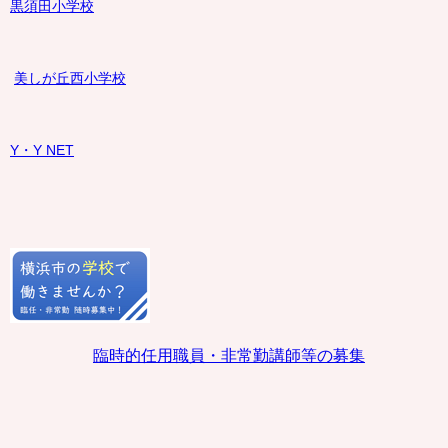
黒須田小学校
美しが丘西小学校
Y・Y NET
臨時的任用職員・非常勤講師等の募集