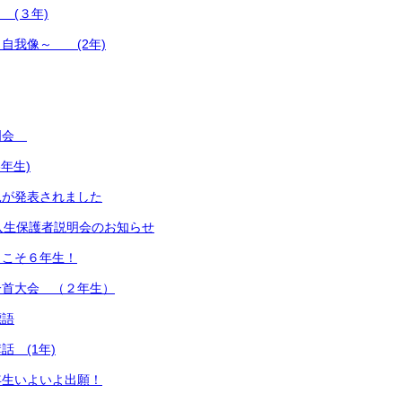
(３年)
自我像～ (2年)
明会
年生)
況が発表されました
入生保護者説明会のお知らせ
うこそ６年生！
一首大会 （２年生）
標語
話 (1年)
年生いよいよ出願！