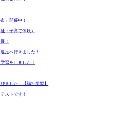
ル市」開催中！
福祉・子育て体験）
回展！
同遠足へ行きました！
金学習をしました！
！
学びました 【福祉学習】
間テストです！