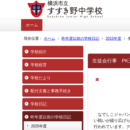
ホーム
現在位置：
ホーム
昨年度以前の学校日記
2015年度
学校紹介
生徒会行事 P
学校経営
学校だより
配付文書と事務手続き
学校日記
なでしこジャパン
昨年度以前の学校日記
い戦いが繰り広げら
2025年度
行われています。