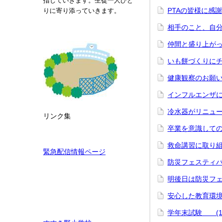
指していきます。生徒一人ひと
PTAの皆様に感
りに寄り添っていきます。
相手のこと、自分
仲間と盛り上がっ
いも餅づくりにチ
健康観察のお願
インフルエンザ
冷水器がリニュ
リンク集
卒業を意識しての
救命講習に取り組
緊急配信情報ページ
防災フェスティ
明後日は防災フ
安心した教育環
学年末試験 (1