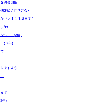
ア交流会開催！
～個別級合同学芸会～
ります 1月18日(月)
2年)
ンジ！ (3年)
 (３年)
れて
りに
なりますように
を！
てます！
3年)