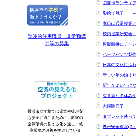
図書ボランティ
影絵で魅了！ 
本日は通常授業とな
校内授業研究会 (
臨時的任用職員・非常勤講
師等の募集
模擬面接にチャレ
ハーフパンツ製作
日本の文化にふ
新しい年の始ま
新年がよい年に
有意義な冬休み
大掃除完了！
横浜市立学校では児童生徒が安
タブレット使っ
心安全に過ごすために、教室の
空気環境の見える化を通し、教
携帯安全教室(2・
室環境の改善を推進していま