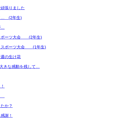
で頑張りました
… (2年生)
が…
ポーツ大会 (2年生)
スポーツ大会 (1年生)
今週の生け花
 大きな感動を残して…
た！
に…
したか？
に感謝！