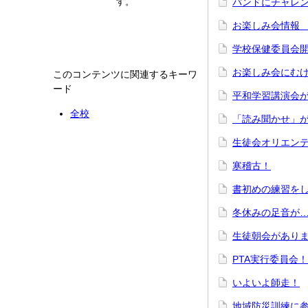
す。
バンドにチャレン
お楽しみ会情報 
学校保健委員会
お楽しみ会にむけ
このコンテンツに関連するキーワ
ード
平和学習講演会
全校
「読み聞かせ」
生徒会オリエン
寒稽古！
書初めの練習を
冬休みの足音が
生徒朝会があり
PTA実行委員会！
いよいよ師走！
地域防災訓練に