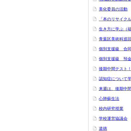
美化委員の活動
「本のリサイク
生き方に学ぶ（
青葉区美術科巡
個別支援級 合
個別支援級 預
後期中間テスト
認知症について
来週は、後期中
心肺蘇生法
校内研究授業
学校運営協議会
道徳