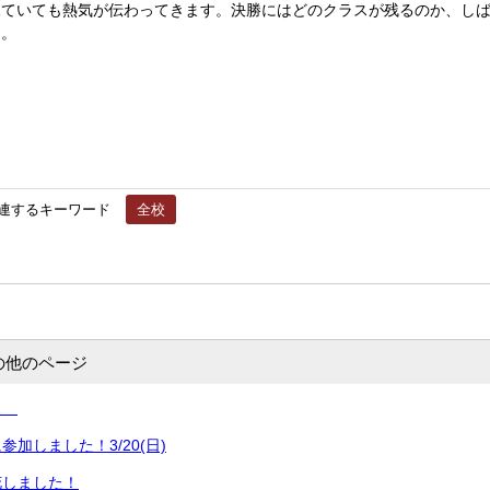
見ていても熱気が伝わってきます。決勝にはどのクラスが残るのか、し
ん。
連するキーワード
全校
の他のページ
て…
加しました！3/20(日)
花しました！