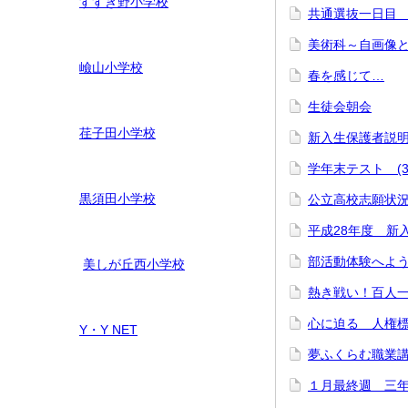
すすき野小学校
共通選抜一日目 
美術科～自画像と
嶮山
小学校
春を感じて…
生徒会朝会
荏子田小学校
新入生保護者説
学年末テスト (3
黒須田小学校
公立高校志願状
平成28年度 新
部活動体験へよ
美しが丘西小学校
熱き戦い！百人
心に迫る 人権
Y・Y NET
夢ふくらむ職業講
１月最終週 三