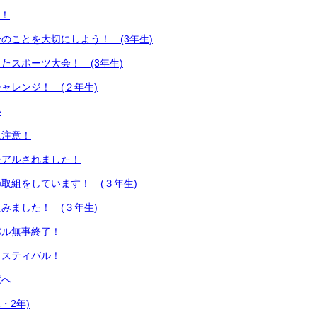
謝！
のことを大切にしよう！ (3年生)
たスポーツ大会！ (3年生)
ャレンジ！ (２年生)
い
に注意！
ーアルされました！
取組をしています！ (３年生)
みました！ (３年生)
バル無事終了！
ェスティバル！
境へ
・2年)