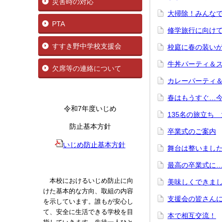
災害時の対応
大掃除！みんな
PTA
修学旅行に向けて
すすき野中学校支援会
校庭に春の装い
牛丼パーティ＆ス
欠席等の連絡について
カレーパーティ＆
春はもうすぐ…
令和7年度いじめ
135名の旅立ち
防止基本方針
卒業式のご案内
いじめ防止基本方針
舞台は整いまし
最高の卒業式
本校におけるいじめ防止に向
美味しくできま
けた基本的な方向、取組の内容
支援会の皆さん
を示しています。誰もが安心し
て、安全に生活できる学校を目
本で相互交流！