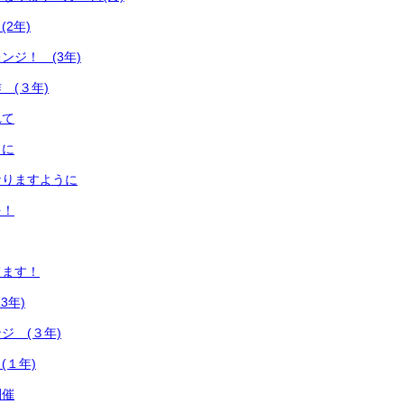
2年)
ンジ！ (3年)
 (３年)
れて
りに
なりますように
を！
てます！
3年)
ジ (３年)
(１年)
開催