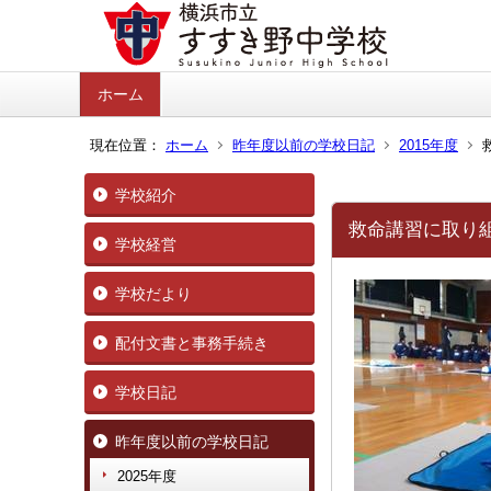
ホーム
現在位置：
ホーム
昨年度以前の学校日記
2015年度
学校紹介
救命講習に取り組
学校経営
学校だより
配付文書と事務手続き
学校日記
昨年度以前の学校日記
2025年度