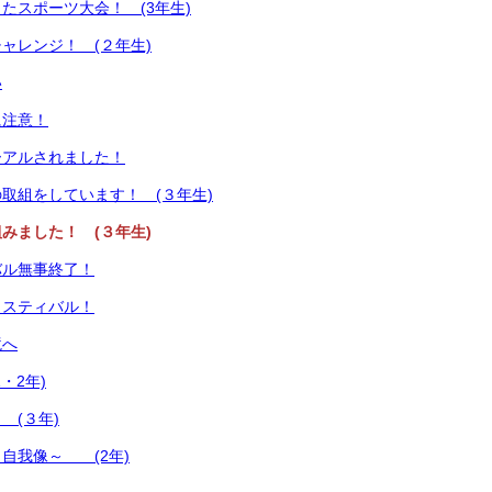
たスポーツ大会！ (3年生)
ャレンジ！ (２年生)
い
に注意！
ーアルされました！
取組をしています！ (３年生)
みました！ (３年生)
バル無事終了！
ェスティバル！
境へ
・2年)
(３年)
自我像～ (2年)