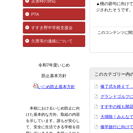
災害時の対応
▲桃の節句に向けて
ジされたそうです
PTA
すすき野中学校支援会
このコンテンツに関
欠席等の連絡について
令和7年度いじめ
このカテゴリー内
防止基本方針
修了式を終え
いじめ防止基本方針
グランドゴルフに参
すす中の桜も開
本校におけるいじめ防止に向
けた基本的な方向、取組の内容
大掃除！みんな
を示しています。誰もが安心し
修学旅行に向けて
て、安全に生活できる学校を目