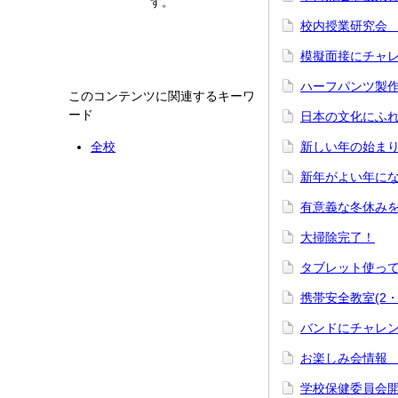
す。
校内授業研究会 (
模擬面接にチャレ
ハーフパンツ製作
このコンテンツに関連するキーワ
ード
日本の文化にふ
全校
新しい年の始ま
新年がよい年に
有意義な冬休み
大掃除完了！
タブレット使っ
携帯安全教室(2・
バンドにチャレン
お楽しみ会情報 
学校保健委員会