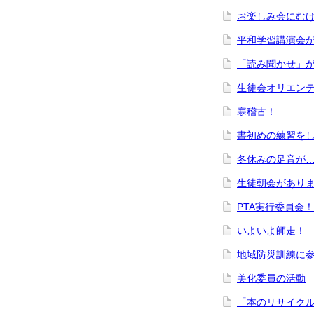
お楽しみ会にむけ
平和学習講演会
「読み聞かせ」
生徒会オリエン
寒稽古！
書初めの練習を
冬休みの足音が
生徒朝会があり
PTA実行委員会！
いよいよ師走！
地域防災訓練に
美化委員の活動
「本のリサイク