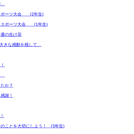
が…
ポーツ大会 (2年生)
スポーツ大会 (1年生)
今週の生け花
 大きな感動を残して…
た！
に…
したか？
に感謝！
謝！
のことを大切にしよう！ (3年生)