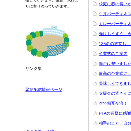
指していきます。生徒一人ひと
校庭に春の装い
りに寄り添っていきます。
牛丼パーティ＆ス
カレーパーティ＆
春はもうすぐ…
135名の旅立ち
卒業式のご案内
舞台は整いまし
リンク集
最高の卒業式
美味しくできま
緊急配信情報ページ
支援会の皆さん
本で相互交流！
PTAの皆様に感
相手のこと、自分