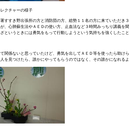
クチャーの様子
署すすき野出張所の方と消防団の方、総勢１１名の方に来ていただき３
すが、心肺蘇生法やＡＥＤの使い方、止血法など３時間みっちり講義を
いざというときには勇気をもって行動しようという気持ちを強くしたこ
んて関係ないと思っていたけど、勇気を出してＡＥＤ等を使ったら助け
る人を見つけたら、誰かにやってもらうのではなく、その誰かになれる