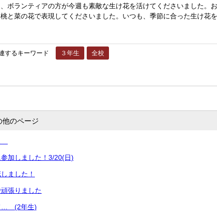
、ボランティアの方が今週も素敵な生け花を活けてくださいました。お話
。桃と菜の花で表現してくださいました。いつも、季節に合った生け花
連するキーワード
３年生
全校
の他のページ
て…
加しました！3/20(日)
花しました！
で頑張りました
… (2年生)