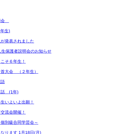
明会
年生)
況が発表されました
入生保護者説明会のお知らせ
うこそ６年生！
一首大会 （２年生）
標語
話 (1年)
年生いよいよ出願！
ア交流会開催！
～個別級合同学芸会～
ります 1月18日(月)