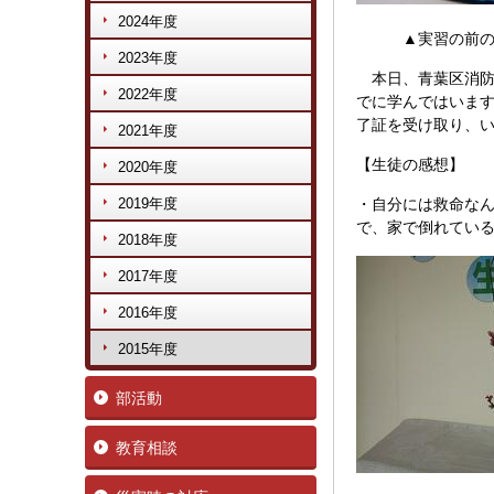
2024年度
▲実習の前のレ
2023年度
本日、青葉区消防
2022年度
でに学んではいま
了証を受け取り、
2021年度
【生徒の感想】
2020年度
2019年度
・自分には救命な
で、家で倒れてい
2018年度
2017年度
2016年度
2015年度
部活動
教育相談