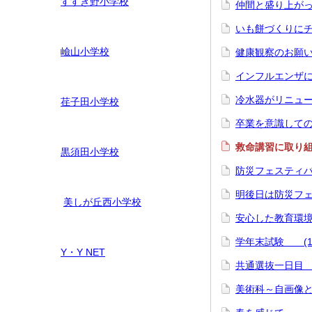
すすき野小学校
仲間と盛り上がっ
いも餅づくりにチ
嶮山
小学校
健康観察のお願
インフルエンザ
冷水器がリニュ
荏子田小学校
卒業を意識しての
救命講習に取り組
黒須田小学校
防災フェスティ
明後日は防災フ
美しが丘西小学校
安心した教育環
学年末試験 (1
Y・Y NET
共通選抜一日目 
美術科～自画像と