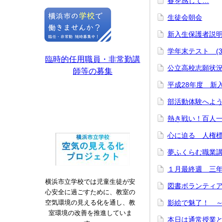
春を感じて…
生徒会朝会
新入生保護者説
学年末テスト (3
臨時的任用職員・非常勤講
公立高校志願状
師等の募集
平成28年度 新
部活動体験へよ
熱き戦い！百人
心に迫る 人権
夢ふくらむ職業講
１月最終週 三
横浜市立学校では児童生徒が安
図書ボランティ
心安全に過ごすために、教室の
空気環境の見える化を通し、教
影絵で魅了！ 
室環境の改善を推進していま
本日は通常授業とな