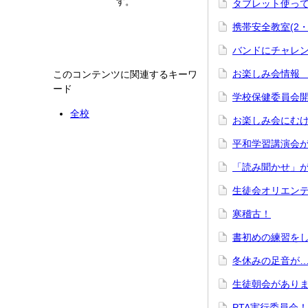
す。
タブレット使っ
携帯安全教室(2・
バンドにチャレン
お楽しみ会情報 
このコンテンツに関連するキーワ
ード
学校保健委員会
全校
お楽しみ会にむけ
平和学習講演会
「読み聞かせ」
生徒会オリエン
寒稽古！
書初めの練習を
冬休みの足音が
生徒朝会があり
PTA実行委員会！