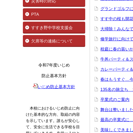
災害時の対応
グランドゴルフに参
PTA
すす中の桜も開
すすき野中学校支援会
大掃除！みんな
修学旅行に向けて
欠席等の連絡について
校庭に春の装い
牛丼パーティ＆ス
令和7年度いじめ
カレーパーティ＆
防止基本方針
春はもうすぐ…
いじめ防止基本方針
135名の旅立ち
卒業式のご案内
本校におけるいじめ防止に向
舞台は整いまし
けた基本的な方向、取組の内容
最高の卒業式
を示しています。誰もが安心し
て、安全に生活できる学校を目
美味しくできま