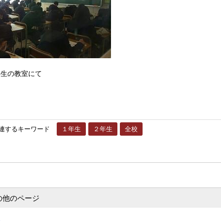
教室にて
連するキーワード
１年生
２年生
全校
の他のページ
て…