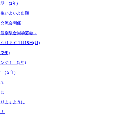
話 (1年)
年生いよいよ出願！
ア交流会開催！
～個別級合同学芸会～
ります 1月18日(月)
2年)
ンジ！ (3年)
 (３年)
れて
りに
なりますように
を！