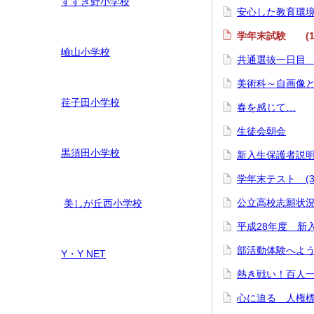
すすき野小学校
安心した教育環
学年末試験 (1
嶮山
小学校
共通選抜一日目 
美術科～自画像と
荏子田小学校
春を感じて…
生徒会朝会
黒須田小学校
新入生保護者説
学年末テスト (3
公立高校志願状
美しが丘西小学校
平成28年度 新
部活動体験へよ
Y・Y NET
熱き戦い！百人
心に迫る 人権