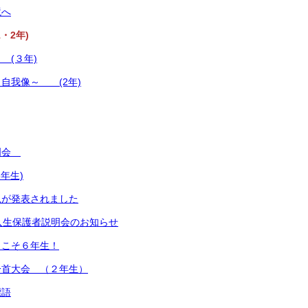
境へ
・2年)
(３年)
自我像～ (2年)
明会
年生)
況が発表されました
入生保護者説明会のお知らせ
うこそ６年生！
一首大会 （２年生）
標語