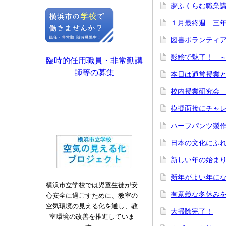
夢ふくらむ職業講
１月最終週 三
図書ボランティ
影絵で魅了！ 
臨時的任用職員・非常勤講
師等の募集
本日は通常授業とな
校内授業研究会 (
模擬面接にチャレ
ハーフパンツ製作
日本の文化にふ
新しい年の始ま
新年がよい年に
横浜市立学校では児童生徒が安
有意義な冬休み
心安全に過ごすために、教室の
空気環境の見える化を通し、教
大掃除完了！
室環境の改善を推進していま