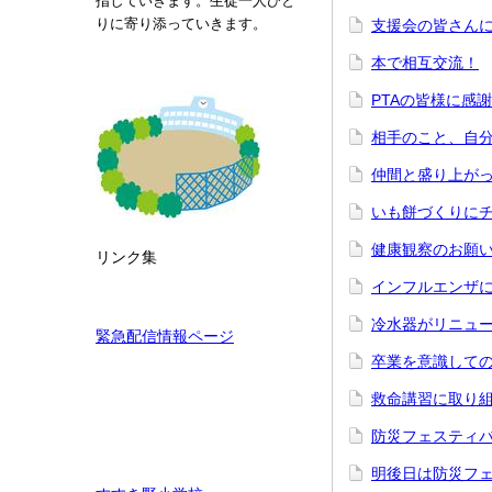
指していきます。生徒一人ひと
りに寄り添っていきます。
支援会の皆さん
本で相互交流！
PTAの皆様に感
相手のこと、自分
仲間と盛り上がっ
いも餅づくりにチ
健康観察のお願
リンク集
インフルエンザ
冷水器がリニュ
緊急配信情報ページ
卒業を意識しての
救命講習に取り組
防災フェスティ
明後日は防災フ