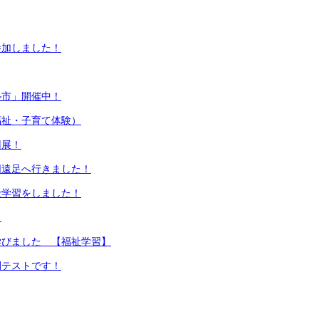
参加しました！
ル市」開催中！
福祉・子育て体験）
回展！
同遠足へ行きました！
金学習をしました！
！
学びました 【福祉学習】
間テストです！