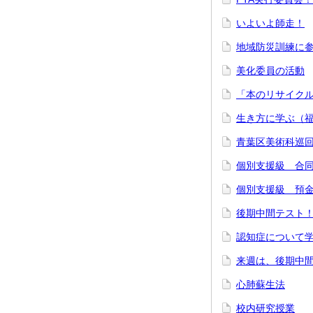
いよいよ師走！
地域防災訓練に
美化委員の活動
「本のリサイク
生き方に学ぶ（
青葉区美術科巡
個別支援級 合
個別支援級 預
後期中間テスト
認知症について
来週は、後期中
心肺蘇生法
校内研究授業