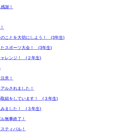
に感謝！
謝！
のことを大切にしよう！ (3年生)
たスポーツ大会！ (3年生)
ャレンジ！ (２年生)
い
に注意！
ーアルされました！
取組をしています！ (３年生)
みました！ (３年生)
バル無事終了！
ェスティバル！