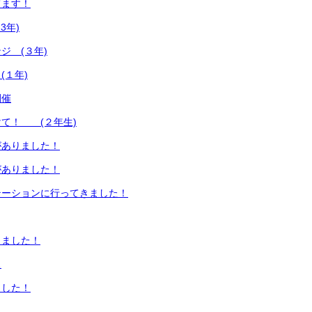
てます！
3年)
ジ (３年)
(１年)
開催
て！ (２年生)
がありました！
がありました！
テーションに行ってきました！
しました！
…
ました！