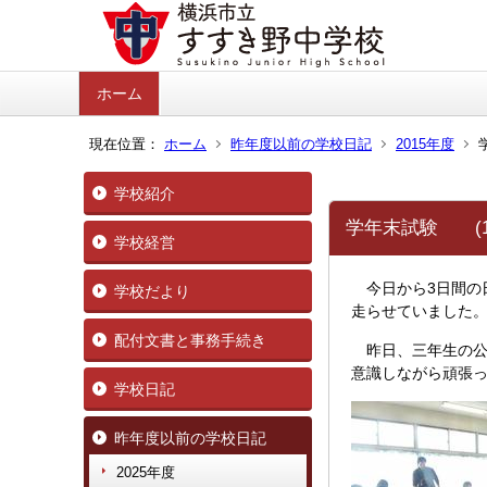
ホーム
現在位置：
ホーム
昨年度以前の学校日記
2015年度
学校紹介
学年末試験 (1
学校経営
今日から3日間の
学校だより
走らせていました
配付文書と事務手続き
昨日、三年生の公
意識しながら頑張
学校日記
昨年度以前の学校日記
2025年度