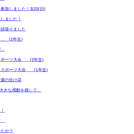
加しました！3/20(日)
花しました！
で頑張りました
… (2年生)
が…
ポーツ大会 (2年生)
スポーツ大会 (1年生)
今週の生け花
 大きな感動を残して…
た！
に…
したか？