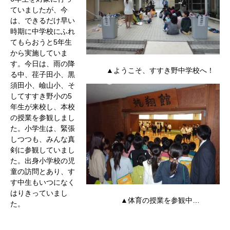
ていましたが、今
は、できるだけ早い
時期に中学校にふれ
てもらおうと5年生
から実施していま
す。今日は、雨の降
▲ようこそ、すすき野中学校へ！
る中、荏子田小、黒
須田小、嶮山小、そ
してすすき野小の5
年生が来校し、本校
の授業を参観しまし
た。小学生は、緊張
しつつも、みんな真
剣に参観していまし
た。出身小学校の児
童の訪問とあり、す
す中生もいつになく
はりきっていまし
▲体育の授業を参観中…
た。