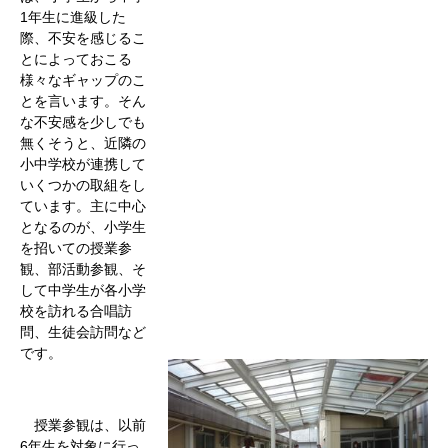
1年生に進級した
際、不安を感じるこ
とによっておこる
様々なギャップのこ
とを言います。そん
な不安感を少しでも
無くそうと、近隣の
小中学校が連携して
いくつかの取組をし
ています。主に中心
となるのが、小学生
を招いての授業参
観、部活動参観、そ
して中学生が各小学
校を訪れる合唱訪
問、生徒会訪問など
です。
授業参観は、以前
6年生を対象に行っ