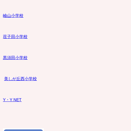
嶮山
小学校
荏子田小学校
黒須田小学校
美しが丘西小学校
Y・Y NET