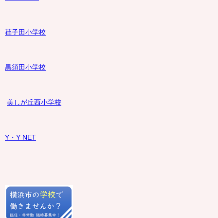
荏子田小学校
黒須田小学校
美しが丘西小学校
Y・Y NET