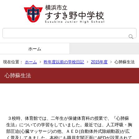
ホーム
現在位置：
ホーム
昨年度以前の学校日記
2015年度
心肺蘇生法
心肺蘇生法
３校時、体育館では、二年生が保健体育科の授業で、『心肺蘇
生法』についての学習をしていました。最近では、人工呼吸・胸
部圧迫(心臓マッサージ)の他、ＡＥＤ(自動体外式除細動器)が広
く普及してきました。本校にも職員玄関正面にAEDが設置されて