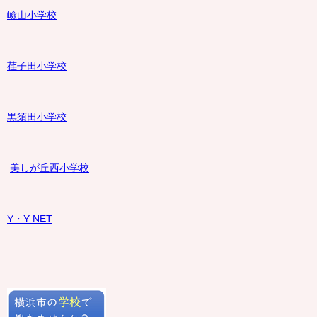
嶮山
小学校
荏子田小学校
黒須田小学校
美しが丘西小学校
Y・Y NET