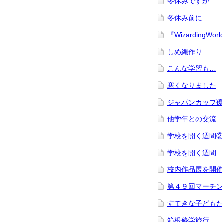
冬休みですが…
冬休み前に…
『WizardingWorld
しめ縄作り
こんな学習も…
寒くなりました
ジャパンカップ
他学年との交流
学校を開く週間
学校を開く週間
校内作品展を開
第４９回マーチ
すてきな子ども
箱根修学旅行