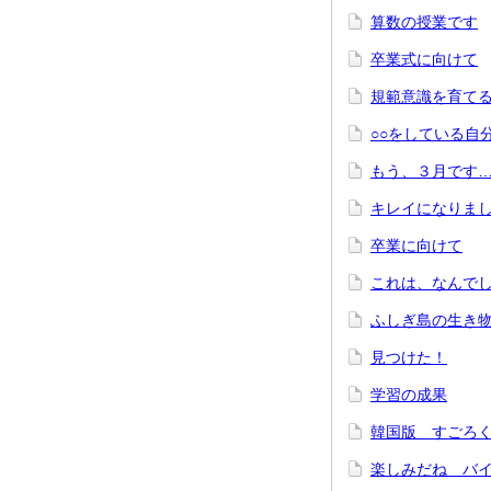
算数の授業です
卒業式に向けて
規範意識を育て
○○をしている自
もう、３月です
キレイになりま
卒業に向けて
これは、なんで
ふしぎ島の生き
見つけた！
学習の成果
韓国版 すごろ
楽しみだね バ