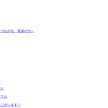
 つながる 音楽の力～
前
した
うてん
うございます！