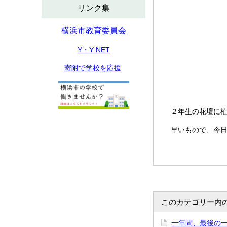
リンク集
横浜市教育委員会
Y・Y NET
寄附で学校を応援
２年生の花壇に植
早いもので、今日
このカテゴリー内
一年間、最後の