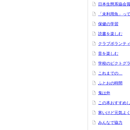
日本生態系協会
「未利用魚」っ
保健の学習
読書を楽しむ
クラブボランテ
音を楽しむ
学校のピクトグ
これまでの…
ふとおの時間
鬼は外
この本おすすめ
寒いけど元気よ
みんなで協力