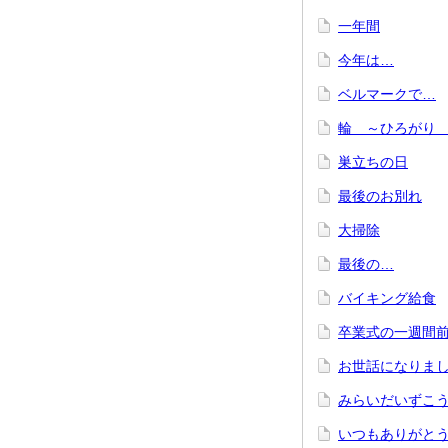
一年間
今年は…
ベルマークで…
輪 ～ひろがり
巣立ちの日
最後のお別れ
大掃除
最後の…
バイキング給食
卒業式の一週間
お世話になりま
みらいだいずこ
いつもありがと