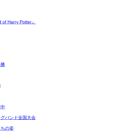
 of Harry Potter』
優勝
②
催中
ングバンド全国大会
たちの姿