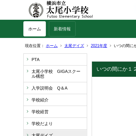
ホーム
新着情報
現在位置：
ホーム
太尾デイズ
2021年度
いつの間に
PTA
いつの間にか１
太尾小学校 GIGAスクー
ル構想
入学説明会 Q＆A
学校紹介
学校経営
学校だより
太尾デイズ