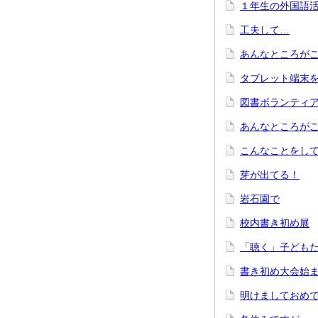
１年生の外国語
工夫して…
あんなところが
タブレット端末
図書ボランティ
あんなところが
こんなことをし
芽が出てる！
岩石園で
校内書き初め展
「聴く」子ども
書き初め大会始
明けましておめ