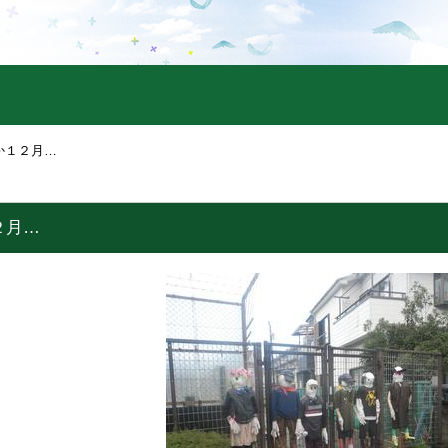
か１２月…
２月…