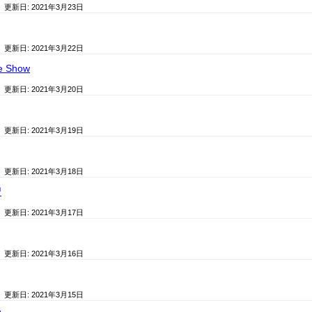
/ 更新日:
2021年3月23日
/ 更新日:
2021年3月22日
e Show
/ 更新日:
2021年3月20日
/ 更新日:
2021年3月19日
/ 更新日:
2021年3月18日
習
/ 更新日:
2021年3月17日
/ 更新日:
2021年3月16日
/ 更新日:
2021年3月15日