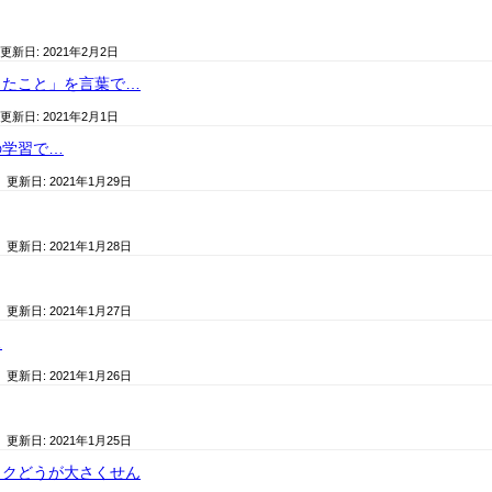
 更新日:
2021年2月2日
じたこと」を言葉で…
 更新日:
2021年2月1日
の学習で…
/ 更新日:
2021年1月29日
/ 更新日:
2021年1月28日
/ 更新日:
2021年1月27日
…
/ 更新日:
2021年1月26日
/ 更新日:
2021年1月25日
ワクどうが大さくせん