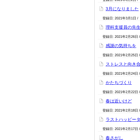
3月になりました
登録日:
2021年3月1日
/
理科支援員の先
登録日:
2021年2月26日
感謝の気持ちを
登録日:
2021年2月25日
ストレスと向き
登録日:
2021年2月24日
かたちづくり
登録日:
2021年2月22日
春は近いけど
登録日:
2021年2月18日
ラストハッピー
登録日:
2021年2月17日
春さがし