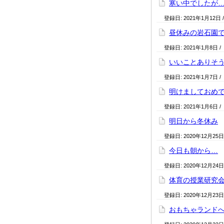
寒い中でしたが
登録日:
2021年1月12日
昼休みの岩石園
登録日:
2021年1月8日
/
いいことありそ
登録日:
2021年1月7日
/
明けましておめ
登録日:
2021年1月6日
/
明日から冬休み
登録日:
2020年12月25日
今日も朝から…
登録日:
2020年12月24日
体育の授業研究
登録日:
2020年12月23日
おもちゃランド