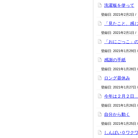
洗濯板を使って
登録日:
2021年2月2日
/
「見たこと、感
登録日:
2021年2月1日
/
「おにごっこ」
登録日:
2021年1月29日
感謝の手紙
登録日:
2021年1月28日
ロング昼休み
登録日:
2021年1月27日
今年は２月２日
登録日:
2021年1月26日
自分から動く
登録日:
2021年1月25日
しんぱい０ワク