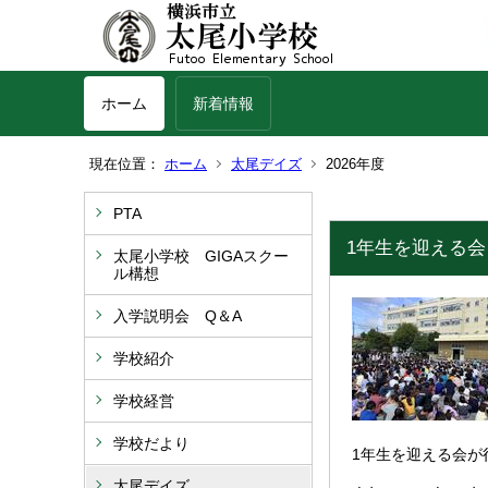
ホーム
新着情報
現在位置：
ホーム
太尾デイズ
2026年度
PTA
1年生を迎える
太尾小学校 GIGAスクー
ル構想
入学説明会 Q＆A
学校紹介
学校経営
学校だより
1年生を迎える会が
太尾デイズ