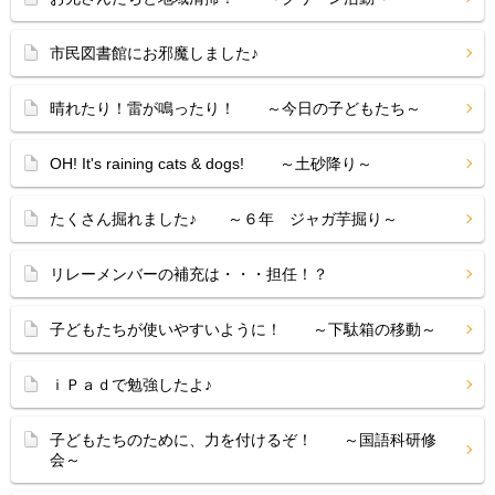
市民図書館にお邪魔しました♪
晴れたり！雷が鳴ったり！ ～今日の子どもたち～
OH! It's raining cats & dogs! ～土砂降り～
たくさん掘れました♪ ～６年 ジャガ芋掘り～
リレーメンバーの補充は・・・担任！？
子どもたちが使いやすいように！ ～下駄箱の移動～
ｉＰａｄで勉強したよ♪
子どもたちのために、力を付けるぞ！ ～国語科研修
会～