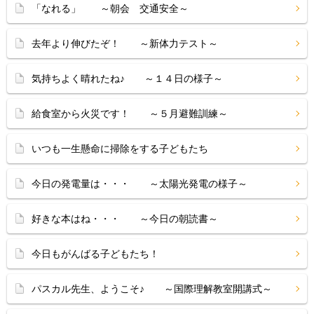
「なれる」 ～朝会 交通安全～
去年より伸びたぞ！ ～新体力テスト～
気持ちよく晴れたね♪ ～１４日の様子～
給食室から火災です！ ～５月避難訓練～
いつも一生懸命に掃除をする子どもたち
今日の発電量は・・・ ～太陽光発電の様子～
好きな本はね・・・ ～今日の朝読書～
今日もがんばる子どもたち！
パスカル先生、ようこそ♪ ～国際理解教室開講式～