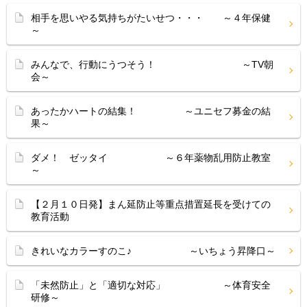
相手を思いやる気持ちがたいせつ・・・ ～４年保健
～
みんなで、行動にうつそう！ ～TV朝
会～
あったかハートの結集！ ～ユニセフ募金の結
果～
ダメ！ ゼッタイ ～６年薬物乱用防止教室
～
【２月１０日発】まん延防止等重点措置延長を受けての
教育活動
きれいなカラーすのこ♪ ～いちょう昇降口～
「未然防止」と「適切な対応」 ～体育安全
研修～