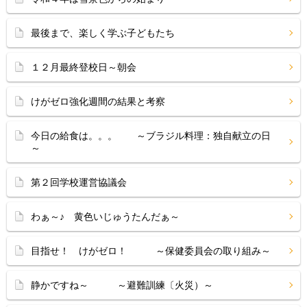
最後まで、楽しく学ぶ子どもたち
１２月最終登校日～朝会
けがゼロ強化週間の結果と考察
今日の給食は。。。 ～ブラジル料理：独自献立の日
～
第２回学校運営協議会
わぁ～♪ 黄色いじゅうたんだぁ～
目指せ！ けがゼロ！ ～保健委員会の取り組み～
静かですね～ ～避難訓練〔火災）～