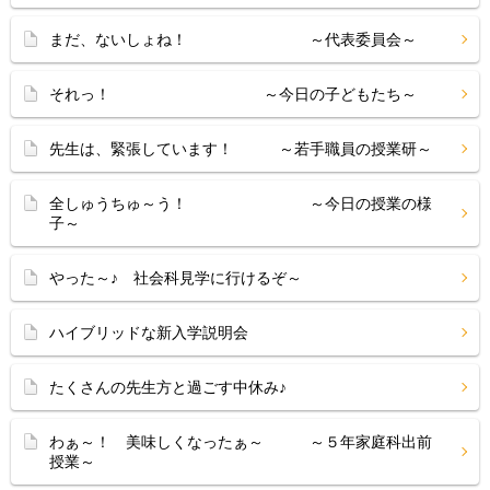
まだ、ないしょね！ ～代表委員会～
それっ！ ～今日の子どもたち～
先生は、緊張しています！ ～若手職員の授業研～
全しゅうちゅ～う！ ～今日の授業の様
子～
やった～♪ 社会科見学に行けるぞ～
ハイブリッドな新入学説明会
たくさんの先生方と過ごす中休み♪
わぁ～！ 美味しくなったぁ～ ～５年家庭科出前
授業～