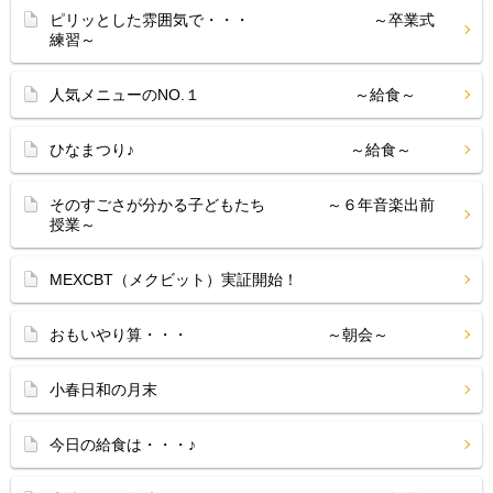
ピリッとした雰囲気で・・・ ～卒業式
練習～
人気メニューのNO.１ ～給食～
ひなまつり♪ ～給食～
そのすごさが分かる子どもたち ～６年音楽出前
授業～
MEXCBT（メクビット）実証開始！
おもいやり算・・・ ～朝会～
小春日和の月末
今日の給食は・・・♪