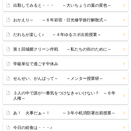
出勤してみると・・・ ～大いちょうの葉の変色～
おかえり～ ～６年岩宿・日光修学旅行解散式～
だれもが楽しく♪ ～４年ゆるスポ出前授業～
第１回城郷クリーン作戦 ～私たちの街のために～
学級単位で過ごす中休み
せんせい、がんばって～ ～メンター授業研～
３人の中で誰が一番気をつけなきゃいけない？ ～６年
人権～
あ！ 火事だぁ～！ ～３年小机消防署出前授業～
今日の給食は・・・♪