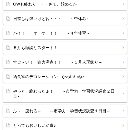
GWも終わり・・・さて、始めるか！
日差しは強いけどね・・・ ～中休み～
ハイ！ オーケー！！ ～４年体育～
５月も順調なスタート！
すご～い！ 迫力満点！！ ～５月人形飾り～
給食室のデコレーション、かわいいね♪
やっと、終わったぁ！ ～市学力・学習状況調査２日
目～
ふ～、疲れる～ ～市学力・学習状況調査１日目～
とってもおいしい給食♪