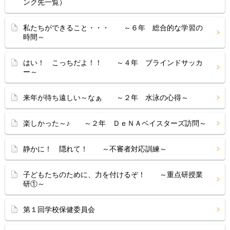
ンク先一覧）
私たちができること・・・ ～６年 総合的な学習の
時間～
はい！ こっちだよ！！ ～４年 ブラインドサッカ
ー～
来年が待ち遠しい～なぁ ～２年 水泳の心得～
楽しかった～♪ ～２年 ＤｅＮＡベイスターズ訪問～
静かに！ 隠れて！ ～不審者対応訓練～
子どもたちのために、力を付けるぞ！ ～重点研授業
研①～
第１回学校保健委員会