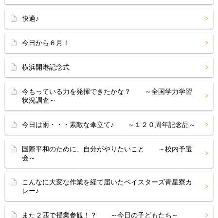
快適♪
今日から６月！
横浜開港記念式
今もっている力を発揮できたかな？ ～全国学力学習
状況調査～
今日は雨・・・素敵な傘立て♪ ～１２０周年記念品～
国際平和のために、自分がやりたいこと ～校内予選
会～
こんなに大変な作業を経て届いたベイスターズ青星寮カ
レー♪
また２匹で授業参観！？ ～今日の子どもたち～