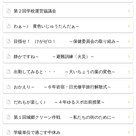
第２回学校運営協議会
わぁ～♪ 黄色いじゅうたんだぁ～
目指せ！ けがゼロ！ ～保健委員会の取り組み～
静かですね～ ～避難訓練〔火災）～
出勤してみると・・・ ～大いちょうの葉の変色～
おかえり～ ～６年岩宿・日光修学旅行解散式～
だれもが楽しく♪ ～４年ゆるスポ出前授業～
第１回城郷クリーン作戦 ～私たちの街のために～
学級単位で過ごす中休み