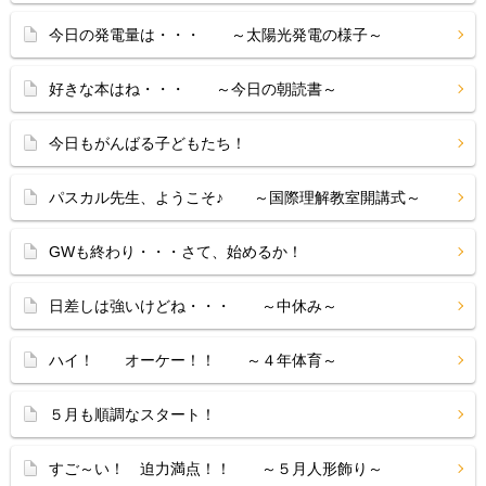
今日の発電量は・・・ ～太陽光発電の様子～
好きな本はね・・・ ～今日の朝読書～
今日もがんばる子どもたち！
パスカル先生、ようこそ♪ ～国際理解教室開講式～
GWも終わり・・・さて、始めるか！
日差しは強いけどね・・・ ～中休み～
ハイ！ オーケー！！ ～４年体育～
５月も順調なスタート！
すご～い！ 迫力満点！！ ～５月人形飾り～