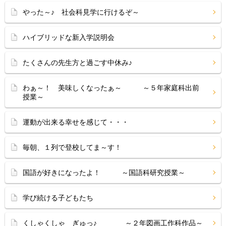
やった～♪ 社会科見学に行けるぞ～
ハイブリッドな新入学説明会
たくさんの先生方と過ごす中休み♪
わぁ～！ 美味しくなったぁ～ ～５年家庭科出前
授業～
運動が出来る幸せを感じて・・・
毎朝、１列で登校してま～す！
国語が好きになったよ！ ～国語科研究授業～
学び続ける子どもたち
くしゃくしゃ ぎゅっ♪ ～２年図画工作科作品～