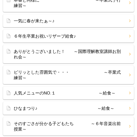
本番と同様に ～卒業式予行
練習～
一気に春が来たぁ～♪
６年生卒業お祝いリザーブ給食♪
ありがとうございました！ ～国際理解教室講師お別
れ会～
ピリッとした雰囲気で・・・ ～卒業式
練習～
人気メニューのNO.１ ～給食～
ひなまつり♪ ～給食～
そのすごさが分かる子どもたち ～６年音楽出前
授業～