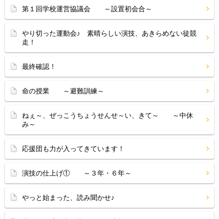
第１回学校運営協議会 ～設置初会合～
やり切った運動会♪ 素晴らしい演技、あきらめない徒競
走！
最終確認！
命の授業 ～避難訓練～
ねぇ～、ぜっこうちょうせんせ～い、きて～ ～中休
み～
応援団も力が入ってきています！
演技の仕上げ① ～３年・６年～
やっと始まった、読み聞かせ♪