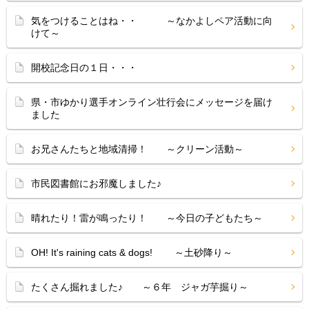
気をつけることはね・・ ～なかよしペア活動に向
けて～
開校記念日の１日・・・
県・市ゆかり選手オンライン壮行会にメッセージを届け
ました
お兄さんたちと地域清掃！ ～クリーン活動～
市民図書館にお邪魔しました♪
晴れたり！雷が鳴ったり！ ～今日の子どもたち～
OH! It's raining cats & dogs! ～土砂降り～
たくさん掘れました♪ ～６年 ジャガ芋掘り～