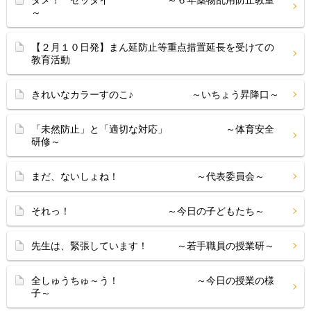
ダメ！ ゼッタイ ～６年薬物乱用防止教室
～
【２月１０日発】まん延防止等重点措置延長を受けての
教育活動
きれいなカラーすのこ♪ ～いちょう昇降口～
「未然防止」と「適切な対応」 ～体育安全
研修～
まだ、ないしょね！ ～代表委員会～
それっ！ ～今日の子どもたち～
先生は、緊張しています！ ～若手職員の授業研～
全しゅうちゅ～う！ ～今日の授業の様
子～