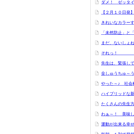
ダメ！ ゼッ
【２月１０日発
きれいなカラ
「未然防止」
まだ、ない
それっ！
先生は、緊張し
全しゅうち
やった～♪ 社会
ハイブリッドな
たくさんの先生方
わぁ～！ 美味
運動が出来る幸