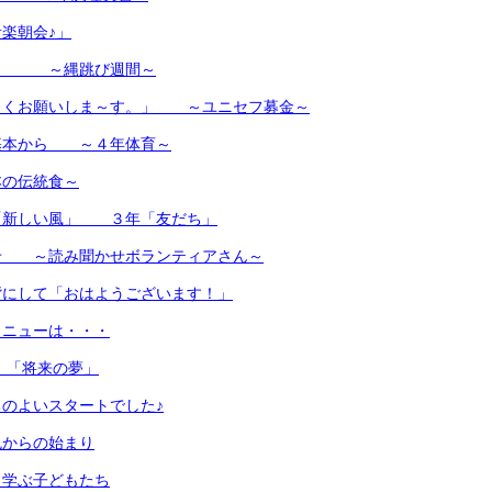
楽朝会♪」
・・ ～縄跳び週間～
しくお願いしま～す。」 ～ユニセフ募金～
基本から ～４年体育～
の伝統食～
「新しい風」 ３年「友だち」
せ ～読み聞かせボランティアさん～
背にして「おはようございます！」
メニューは・・・
 「将来の夢」
のよいスタートでした♪
色からの始まり
く学ぶ子どもたち