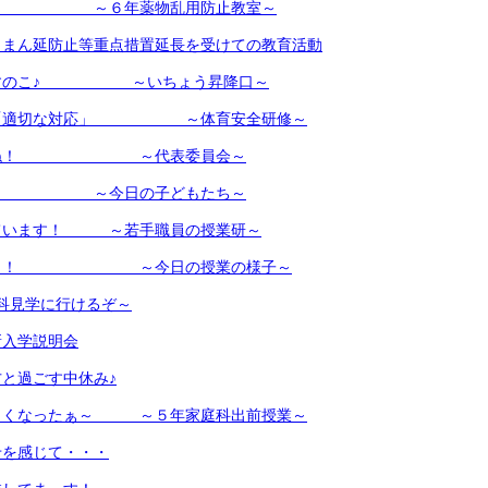
タイ ～６年薬物乱用防止教室～
】まん延防止等重点措置延長を受けての教育活動
ーすのこ♪ ～いちょう昇降口～
と「適切な対応」 ～体育安全研修～
しょね！ ～代表委員会～
 ～今日の子どもたち～
ています！ ～若手職員の授業研～
ゅ～う！ ～今日の授業の様子～
科見学に行けるぞ～
新入学説明会
と過ごす中休み♪
しくなったぁ～ ～５年家庭科出前授業～
せを感じて・・・