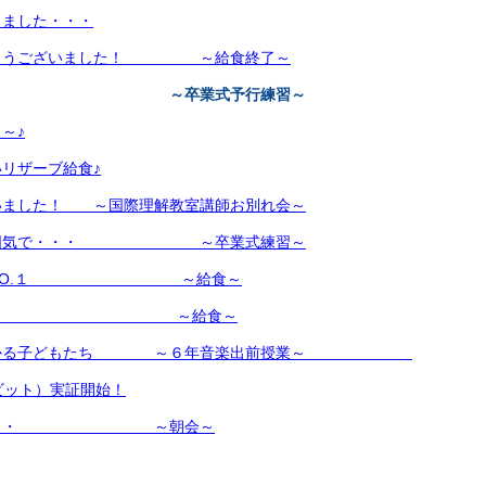
りました・・・
がとうございました！ ～給食終了～
様に ～卒業式予行練習～
～♪
リザーブ給食♪
いました！ ～国際理解教室講師お別れ会～
た雰囲気で・・・ ～卒業式練習～
ーのNO.１ ～給食～
つり♪ ～給食～
が分かる子どもたち ～６年音楽出前授業～
クビット）実証開始！
算・・・ ～朝会～