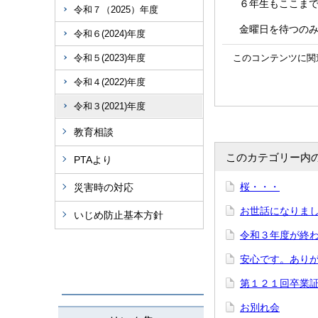
６年生もここまで
令和７（2025）年度
金曜日を待つのみ
令和６(2024)年度
令和５(2023)年度
このコンテンツに関
令和４(2022)年度
令和３(2021)年度
教育相談
このカテゴリー内
PTAより
桜・・・
災害時の対応
お世話になりま
いじめ防止基本方針
令和３年度が
安心です。あり
第１２１回卒業
お別れ会