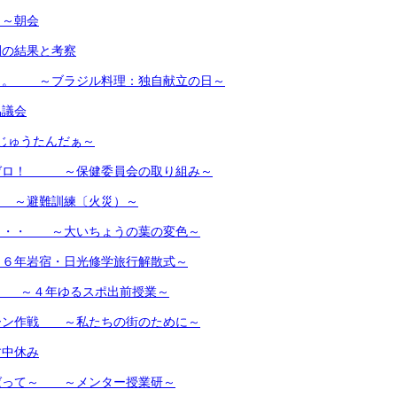
日～朝会
間の結果と考察
。。 ～ブラジル料理：独自献立の日～
協議会
じゅうたんだぁ～
ゼロ！ ～保健委員会の取り組み～
～避難訓練〔火災）～
・・・ ～大いちょうの葉の変色～
６年岩宿・日光修学旅行解散式～
♪ ～４年ゆるスポ出前授業～
ーン作戦 ～私たちの街のために～
す中休み
ばって～ ～メンター授業研～