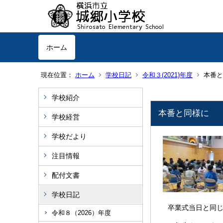
ホーム
現在位置：
ホーム
学校日記
令和３(2021)年度
本
学校紹介
本番と同
学校経営
学校だより
注目情報
配付文書
学校日記
卒業式当日と同じ
令和８（2026）年度