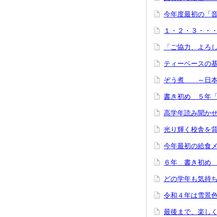
今年度最初の「音
１・２・３・
「ご協力、よろ
ティーベースの
ぞう煮 ～日本
書き初め ５年
高学年読み聞か
光り輝く校舎を
今年最初の給食
６年 書き初め
どの学年も気持ち
令和４年は雪景
最後まで、楽し