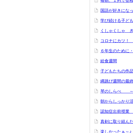
毎朝、１列で登
国語が好きにな
学び続ける子ど
くしゃくしゃ 
コロナにカツ
６年生のために
給食週間
子どもたちの作
縄跳び週間の最
琴のしらべ ～
朝からしっかり
認知症出前授業
真剣に取り組ん
楽しかったぁ～