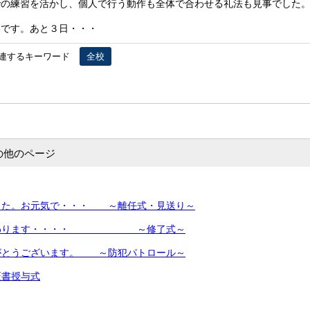
の練習を活かし、個人で行う動作も全体で合わせる礼法も見事でした
です。あと３日・・・
連するキーワード
全校
の他のページ
した。お元気で・・・ ～離任式・見送り～
終わります・・・・ ～修了式～
がとうございます。 ～防犯パトロール～
証書授与式