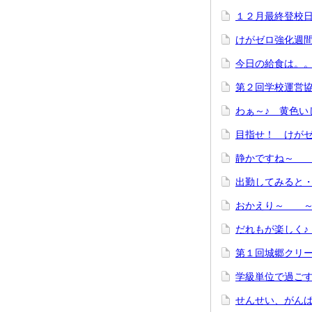
１２月最終登校
けがゼロ強化週
今日の給食は。
第２回学校運営
わぁ～♪ 黄色い
目指せ！ けが
静かですね～ 
出勤してみると
おかえり～ ～
だれもが楽しく
第１回城郷クリ
学級単位で過ご
せんせい、がん