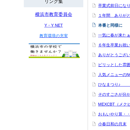
リンク集
卒業式前日にな
横浜市教育委員会
１年間 あり
Y・Y NET
本番と同
一気に春が来たぁ
教育環境の充実
６年生卒業お祝い
ありがとうござ
ピリッとし
人気メニュ
ひなま
そのすごさ
MEXCBT（メ
おもいやり
小春日和の月末