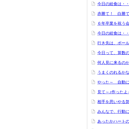
今日の給食は・・
赤勝て！ 
６年卒業を祝う
今日の給食は・・
行き先は、ボー
今日って、算数
何人見に来る
うまくのれ
やった～ 自動
見て～♪
相手を思いやる
みんなで、
あったかハー