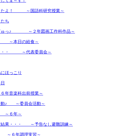
校してま～す！
ったよ！ ～国語科研究授業～
もたち
ぎゅっ♪ ～２年図画工作科作品～
！ ～本日の給食～
・・・ ～代表委員会～
品にほっこり
終日
６年音楽科出前授業～
活動♪ ～委員会活動～
 ～６年～
だ結果・・・ ～予告なし避難訓練～
♪ ～６年調理実習～