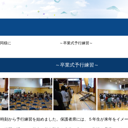
番と同様に ～卒業式予行練習～
様に ～卒業式予行練習～
時刻から予行練習を始めました。保護者席には、５年生が来年をイメー