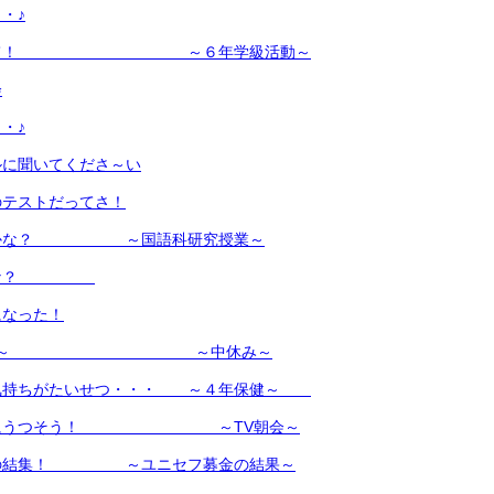
・♪
白勝て！ ～６年学級活動～
会
・♪
ルに聞いてくださ～い
のテストだってさ！
のかな？ ～国語科研究授業～
るかな？
になった！
作ったよ～ ～中休み～
気持ちがたいせつ・・・ ～４年保健～
行動にうつそう！ ～TV朝会～
トの結集！ ～ユニセフ募金の結果～