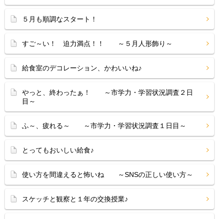
５月も順調なスタート！
すご～い！ 迫力満点！！ ～５月人形飾り～
給食室のデコレーション、かわいいね♪
やっと、終わったぁ！ ～市学力・学習状況調査２日
目～
ふ～、疲れる～ ～市学力・学習状況調査１日目～
とってもおいしい給食♪
使い方を間違えると怖いね ～SNSの正しい使い方～
スケッチと観察と１年の交換授業♪