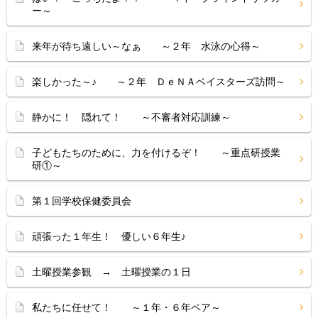
ー～
来年が待ち遠しい～なぁ ～２年 水泳の心得～
楽しかった～♪ ～２年 ＤｅＮＡベイスターズ訪問～
静かに！ 隠れて！ ～不審者対応訓練～
子どもたちのために、力を付けるぞ！ ～重点研授業
研①～
第１回学校保健委員会
頑張った１年生！ 優しい６年生♪
土曜授業参観 → 土曜授業の１日
私たちに任せて！ ～１年・６年ペア～