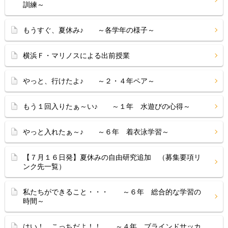
訓練～
もうすぐ、夏休み♪ ～各学年の様子～
横浜Ｆ・マリノスによる出前授業
やっと、行けたよ♪ ～２・４年ペア～
もう１回入りたぁ～い♪ ～１年 水遊びの心得～
やっと入れたぁ～♪ ～６年 着衣泳学習～
【７月１６日発】夏休みの自由研究追加 （募集要項リ
ンク先一覧）
私たちができること・・・ ～６年 総合的な学習の
時間～
はい！ こっちだよ！！ ～４年 ブラインドサッカ