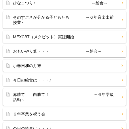
ひなまつり♪ ～給食～
そのすごさが分かる子どもたち ～６年音楽出前
授業～
MEXCBT（メクビット）実証開始！
おもいやり算・・・ ～朝会～
小春日和の月末
今日の給食は・・・♪
赤勝て！ 白勝て！ ～６年学級
活動～
６年卒業を祝う会
今日の給食は・・・♪