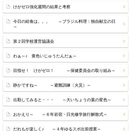
けがゼロ強化週間の結果と考察
今日の給食は。。。 ～ブラジル料理：独自献立の日
～
第２回学校運営協議会
わぁ～♪ 黄色いじゅうたんだぁ～
目指せ！ けがゼロ！ ～保健委員会の取り組み～
静かですね～ ～避難訓練〔火災）～
出勤してみると・・・ ～大いちょうの葉の変色～
おかえり～ ～６年岩宿・日光修学旅行解散式～
だれもが楽しく♪ ～４年ゆるスポ出前授業～