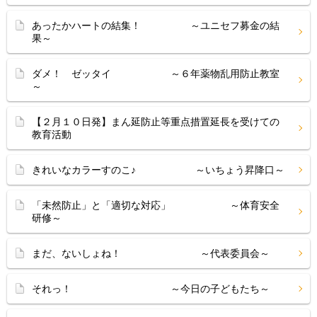
あったかハートの結集！ ～ユニセフ募金の結
果～
ダメ！ ゼッタイ ～６年薬物乱用防止教室
～
【２月１０日発】まん延防止等重点措置延長を受けての
教育活動
きれいなカラーすのこ♪ ～いちょう昇降口～
「未然防止」と「適切な対応」 ～体育安全
研修～
まだ、ないしょね！ ～代表委員会～
それっ！ ～今日の子どもたち～