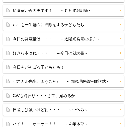
給食室から火災です！ ～５月避難訓練～
いつも一生懸命に掃除をする子どもたち
今日の発電量は・・・ ～太陽光発電の様子～
好きな本はね・・・ ～今日の朝読書～
今日もがんばる子どもたち！
パスカル先生、ようこそ♪ ～国際理解教室開講式～
GWも終わり・・・さて、始めるか！
日差しは強いけどね・・・ ～中休み～
ハイ！ オーケー！！ ～４年体育～