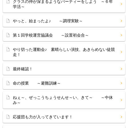
クラスの仲が深まるようなパーティーをしよう ～６年
学活～
やっと、始まったよ♪ ～調理実験～
第１回学校運営協議会 ～設置初会合～
やり切った運動会♪ 素晴らしい演技、あきらめない徒競
走！
最終確認！
命の授業 ～避難訓練～
ねぇ～、ぜっこうちょうせんせ～い、きて～ ～中休
み～
応援団も力が入ってきています！