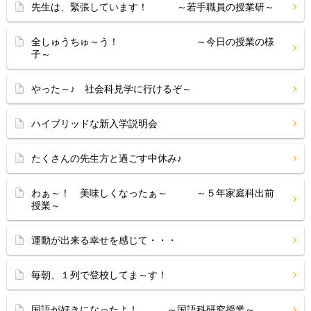
先生は、緊張しています！ ～若手職員の授業研～
全しゅうちゅ～う！ ～今日の授業の様
子～
やった～♪ 社会科見学に行けるぞ～
ハイブリッドな新入学説明会
たくさんの先生方と過ごす中休み♪
わぁ～！ 美味しくなったぁ～ ～５年家庭科出前
授業～
運動が出来る幸せを感じて・・・
毎朝、１列で登校してま～す！
国語が好きになったよ！ ～国語科研究授業～