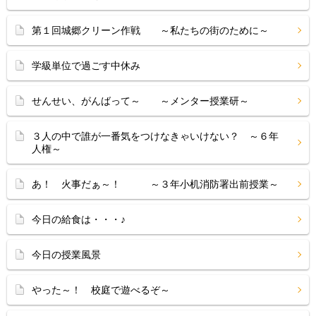
第１回城郷クリーン作戦 ～私たちの街のために～
学級単位で過ごす中休み
せんせい、がんばって～ ～メンター授業研～
３人の中で誰が一番気をつけなきゃいけない？ ～６年
人権～
あ！ 火事だぁ～！ ～３年小机消防署出前授業～
今日の給食は・・・♪
今日の授業風景
やった～！ 校庭で遊べるぞ～