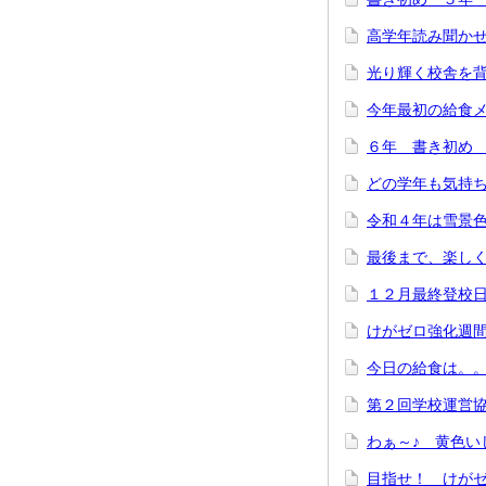
高学年読み聞か
光り輝く校舎を
今年最初の給食
６年 書き初め
どの学年も気持ち
令和４年は雪景
最後まで、楽し
１２月最終登校
けがゼロ強化週
今日の給食は。
第２回学校運営
わぁ～♪ 黄色い
目指せ！ けが