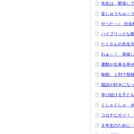
先生は、緊張し
全しゅうち
やった～♪ 社会
ハイブリッドな
たくさんの先生方
わぁ～！ 美味
運動が出来る幸
毎朝、１列で登
国語が好きにな
学び続ける子ど
くしゃくしゃ 
コロナにカツ
６年生のために