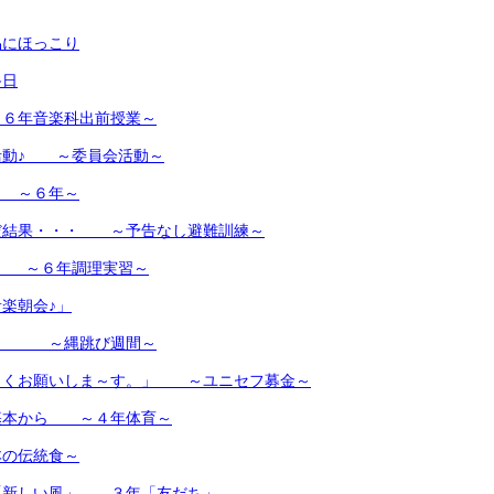
品にほっこり
終日
６年音楽科出前授業～
活動♪ ～委員会活動～
 ～６年～
だ結果・・・ ～予告なし避難訓練～
♪ ～６年調理実習～
楽朝会♪」
・・ ～縄跳び週間～
しくお願いしま～す。」 ～ユニセフ募金～
基本から ～４年体育～
の伝統食～
「新しい風」 ３年「友だち」