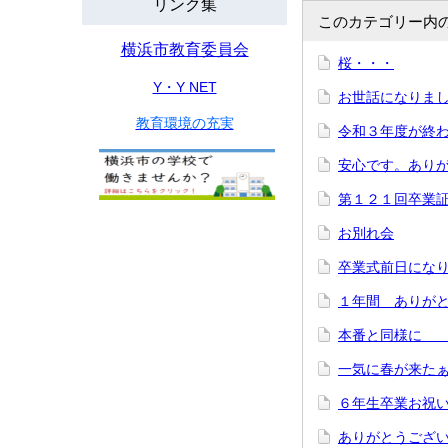
リンク集
このカテゴリー内
横浜市教育委員会
桜・・・
Y・Y NET
お世話になりま
教育環境の充実
令和３年度が
安心です。あり
第１２１回卒業
お別れ会
卒業式前日にな
１年間 あり
本番と同
一気に春が来たぁ
６年生卒業お祝い
ありがとうござ