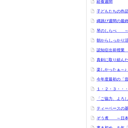
給食週間
子どもたちの作
縄跳び週間の最
琴のしらべ ～
朝からしっかり
認知症出前授業
真剣に取り組ん
楽しかったぁ～
今年度最初の「音
１・２・３・
「ご協力、よろ
ティーベースの
ぞう煮 ～日本
書き初め ５年