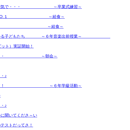
た雰囲気で・・・ ～卒業式練習～
ーのNO.１ ～給食～
つり♪ ～給食～
が分かる子どもたち ～６年音楽出前授業～
クビット）実証開始！
算・・・ ～朝会～
・♪
白勝て！ ～６年学級活動～
会
・♪
ルに聞いてくださ～い
のテストだってさ！