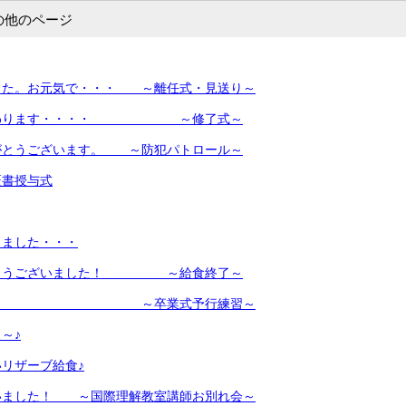
の他のページ
した。お元気で・・・ ～離任式・見送り～
終わります・・・・ ～修了式～
がとうございます。 ～防犯パトロール～
証書授与式
りました・・・
がとうございました！ ～給食終了～
様に ～卒業式予行練習～
～♪
リザーブ給食♪
いました！ ～国際理解教室講師お別れ会～