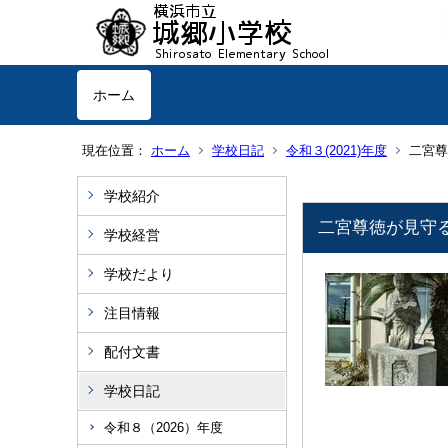
ホーム
現在位置：
ホーム
学校日記
令和３(2021)年度
二宮
学校紹介
二宮尊徳が見
学校経営
学校だより
注目情報
配付文書
学校日記
令和８（2026）年度