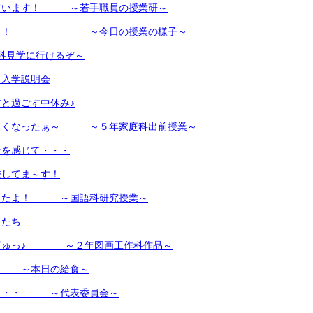
ています！ ～若手職員の授業研～
ゅ～う！ ～今日の授業の様子～
科見学に行けるぞ～
新入学説明会
と過ごす中休み♪
しくなったぁ～ ～５年家庭科出前授業～
せを感じて・・・
校してま～す！
ったよ！ ～国語科研究授業～
もたち
ぎゅっ♪ ～２年図画工作科作品～
！ ～本日の給食～
・・・ ～代表委員会～