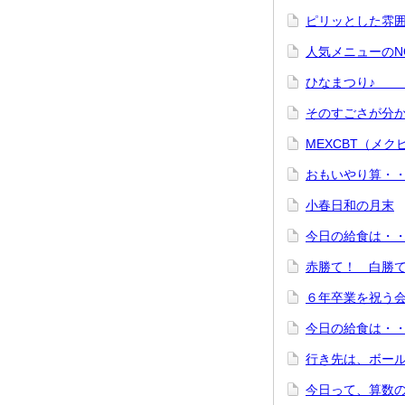
ピリッとし
人気メニュ
ひなま
そのすごさ
MEXCBT（メ
おもいやり
小春日和の月末
今日の給食は・・
赤勝て！ 
６年卒業を祝う
今日の給食は・・
行き先は、ボー
今日って、算数