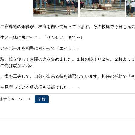
二宮尊徳の銅像が、校庭を向いて建っています。その校庭で今日も元
生と一緒に鬼ごっこ。「せんせい、まて～♪」
ているボールを相手に向かって「エイッ！」
験。鏡を使って太陽の光を集めました。１枚の鏡より２枚。２枚より３
陽の光は暖かいね♪
動。場を工夫して、自分が出来る技を練習しています。担任の補助で「
姿を見守っている尊徳様も笑顔でした・・・
連するキーワード
全校