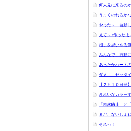
何人見に来る
うまくのれ
やった～ 自動
見て～♪
相手を思いやる
みんなで、
あったかハー
ダメ！ ゼッ
【２月１０日発
きれいなカラ
「未然防止」
まだ、ない
それっ！