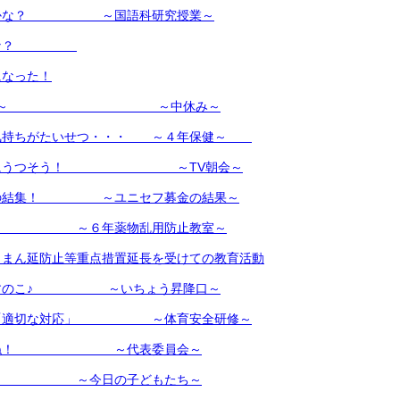
のかな？ ～国語科研究授業～
るかな？
になった！
作ったよ～ ～中休み～
気持ちがたいせつ・・・ ～４年保健～
行動にうつそう！ ～TV朝会～
トの結集！ ～ユニセフ募金の結果～
タイ ～６年薬物乱用防止教室～
】まん延防止等重点措置延長を受けての教育活動
ーすのこ♪ ～いちょう昇降口～
と「適切な対応」 ～体育安全研修～
しょね！ ～代表委員会～
 ～今日の子どもたち～