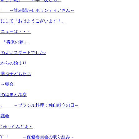
せ ～読み聞かせボランティアさん～
背にして「おはようございます！」
メニューは・・・
 「将来の夢」
のよいスタートでした♪
色からの始まり
く学ぶ子どもたち
日～朝会
間の結果と考察
。。 ～ブラジル料理：独自献立の日～
協議会
じゅうたんだぁ～
ゼロ！ ～保健委員会の取り組み～