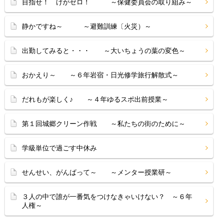
目指せ！ けがゼロ！ ～保健委員会の取り組み～
静かですね～ ～避難訓練〔火災）～
出勤してみると・・・ ～大いちょうの葉の変色～
おかえり～ ～６年岩宿・日光修学旅行解散式～
だれもが楽しく♪ ～４年ゆるスポ出前授業～
第１回城郷クリーン作戦 ～私たちの街のために～
学級単位で過ごす中休み
せんせい、がんばって～ ～メンター授業研～
３人の中で誰が一番気をつけなきゃいけない？ ～６年
人権～