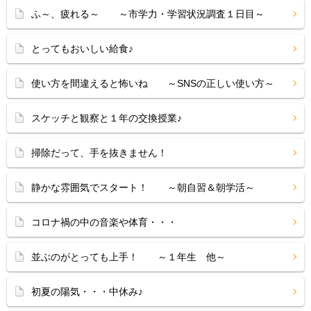
ふ～、疲れる～ ～市学力・学習状況調査１日目～
とってもおいしい給食♪
使い方を間違えると怖いね ～SNSの正しい使い方～
スケッチと観察と１年の交換授業♪
掃除だって、手を抜きません！
静かな雰囲気でスタート！ ～朝自習＆朝学活～
コロナ禍の中の音楽や体育・・・
並ぶのがとっても上手！ ～１年生 他～
初夏の陽気・・・中休み♪