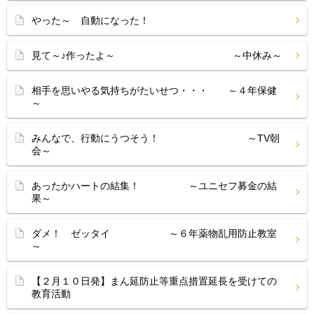
やった～ 自動になった！
見て～♪作ったよ～ ～中休み～
相手を思いやる気持ちがたいせつ・・・ ～４年保健
～
みんなで、行動にうつそう！ ～TV朝
会～
あったかハートの結集！ ～ユニセフ募金の結
果～
ダメ！ ゼッタイ ～６年薬物乱用防止教室
～
【２月１０日発】まん延防止等重点措置延長を受けての
教育活動