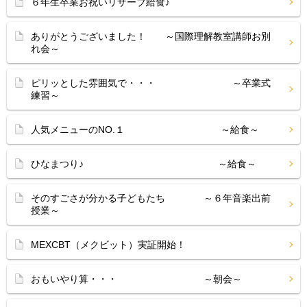
６年生卒業お祝いリザーブ給食♪
ありがとうございました！ ～国際理解教室講師お別
れ会～
ピリッとした雰囲気で・・・ ～卒業式
練習～
人気メニューのNO.１ ～給食～
ひなまつり♪ ～給食～
そのすごさが分かる子どもたち ～６年音楽出前
授業～
MEXCBT（メクビット）実証開始！
おもいやり算・・・ ～朝会～