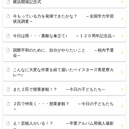
横浜開港記念式
今もっている力を発揮できたかな？ ～全国学力学習
状況調査～
今日は雨・・・素敵な傘立て♪ ～１２０周年記念品～
国際平和のために、自分がやりたいこと ～校内予選
会～
こんなに大変な作業を経て届いたベイスターズ青星寮カ
レー♪
また２匹で授業参観！？ ～今日の子どもたち～
２匹で仲良く・・・授業参観？ ～今日の子どもたち
～
え！芸能人がいる！？ ～卒業アルバム用個人撮影
～