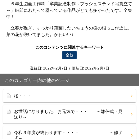
６年生図画工作科「卒業記念制作～プッシュステンド写真立て
～」細部にわたって凝っている作品がとても多かったです。全集
中！
立春が過ぎ、すっかり落葉したいちょうの樹の根っこ付近に、
菜の花が咲いてました。かわいい♪
このコンテンツに関連するキーワード
全校
登録日:
2022年2月7日
/
更新日:
2022年2月7日
このカテゴリー内の他のページ
桜・・・
お世話になりました。お元気で・・・ ～離任式・見
送り～
令和３年度が終わります・・・・ ～修了
式～