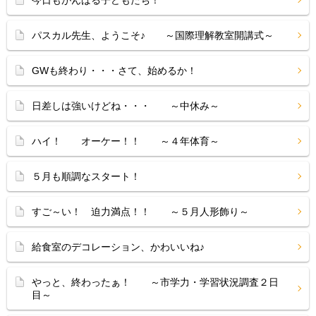
今日もがんばる子どもたち！
パスカル先生、ようこそ♪ ～国際理解教室開講式～
GWも終わり・・・さて、始めるか！
日差しは強いけどね・・・ ～中休み～
ハイ！ オーケー！！ ～４年体育～
５月も順調なスタート！
すご～い！ 迫力満点！！ ～５月人形飾り～
給食室のデコレーション、かわいいね♪
やっと、終わったぁ！ ～市学力・学習状況調査２日
目～