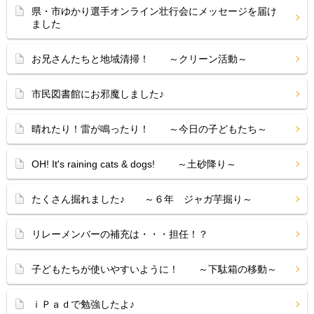
県・市ゆかり選手オンライン壮行会にメッセージを届け
ました
お兄さんたちと地域清掃！ ～クリーン活動～
市民図書館にお邪魔しました♪
晴れたり！雷が鳴ったり！ ～今日の子どもたち～
OH! It's raining cats & dogs! ～土砂降り～
たくさん掘れました♪ ～６年 ジャガ芋掘り～
リレーメンバーの補充は・・・担任！？
子どもたちが使いやすいように！ ～下駄箱の移動～
ｉＰａｄで勉強したよ♪