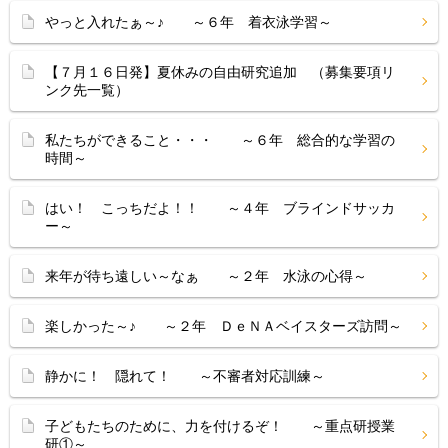
やっと入れたぁ～♪ ～６年 着衣泳学習～
【７月１６日発】夏休みの自由研究追加 （募集要項リ
ンク先一覧）
私たちができること・・・ ～６年 総合的な学習の
時間～
はい！ こっちだよ！！ ～４年 ブラインドサッカ
ー～
来年が待ち遠しい～なぁ ～２年 水泳の心得～
楽しかった～♪ ～２年 ＤｅＮＡベイスターズ訪問～
静かに！ 隠れて！ ～不審者対応訓練～
子どもたちのために、力を付けるぞ！ ～重点研授業
研①～