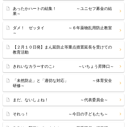
あったかハートの結集！ ～ユニセフ募金の結
果～
ダメ！ ゼッタイ ～６年薬物乱用防止教室
～
【２月１０日発】まん延防止等重点措置延長を受けての
教育活動
きれいなカラーすのこ♪ ～いちょう昇降口～
「未然防止」と「適切な対応」 ～体育安全
研修～
まだ、ないしょね！ ～代表委員会～
それっ！ ～今日の子どもたち～