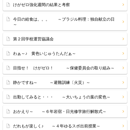
けがゼロ強化週間の結果と考察
今日の給食は。。。 ～ブラジル料理：独自献立の日
～
第２回学校運営協議会
わぁ～♪ 黄色いじゅうたんだぁ～
目指せ！ けがゼロ！ ～保健委員会の取り組み～
静かですね～ ～避難訓練〔火災）～
出勤してみると・・・ ～大いちょうの葉の変色～
おかえり～ ～６年岩宿・日光修学旅行解散式～
だれもが楽しく♪ ～４年ゆるスポ出前授業～