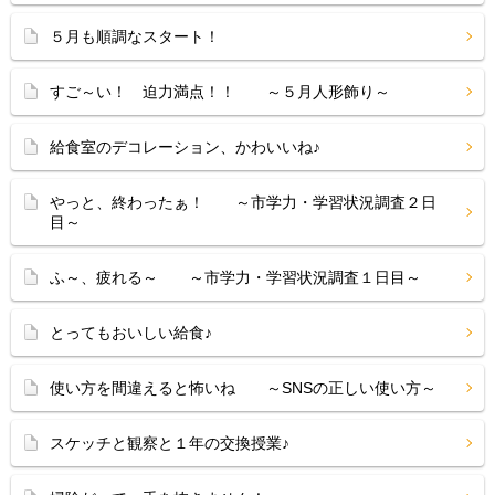
５月も順調なスタート！
すご～い！ 迫力満点！！ ～５月人形飾り～
給食室のデコレーション、かわいいね♪
やっと、終わったぁ！ ～市学力・学習状況調査２日
目～
ふ～、疲れる～ ～市学力・学習状況調査１日目～
とってもおいしい給食♪
使い方を間違えると怖いね ～SNSの正しい使い方～
スケッチと観察と１年の交換授業♪