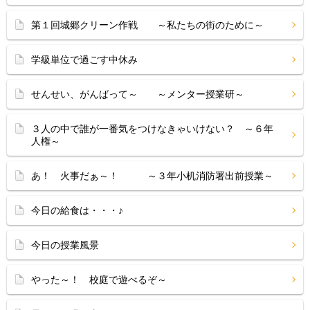
第１回城郷クリーン作戦 ～私たちの街のために～
学級単位で過ごす中休み
せんせい、がんばって～ ～メンター授業研～
３人の中で誰が一番気をつけなきゃいけない？ ～６年
人権～
あ！ 火事だぁ～！ ～３年小机消防署出前授業～
今日の給食は・・・♪
今日の授業風景
やった～！ 校庭で遊べるぞ～