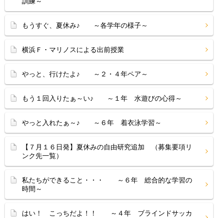
訓練～
もうすぐ、夏休み♪ ～各学年の様子～
横浜Ｆ・マリノスによる出前授業
やっと、行けたよ♪ ～２・４年ペア～
もう１回入りたぁ～い♪ ～１年 水遊びの心得～
やっと入れたぁ～♪ ～６年 着衣泳学習～
【７月１６日発】夏休みの自由研究追加 （募集要項リ
ンク先一覧）
私たちができること・・・ ～６年 総合的な学習の
時間～
はい！ こっちだよ！！ ～４年 ブラインドサッカ