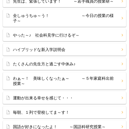
先生は、緊張しています！ ～若手職員の授業研～
全しゅうちゅ～う！ ～今日の授業の様
子～
やった～♪ 社会科見学に行けるぞ～
ハイブリッドな新入学説明会
たくさんの先生方と過ごす中休み♪
わぁ～！ 美味しくなったぁ～ ～５年家庭科出前
授業～
運動が出来る幸せを感じて・・・
毎朝、１列で登校してま～す！
国語が好きになったよ！ ～国語科研究授業～