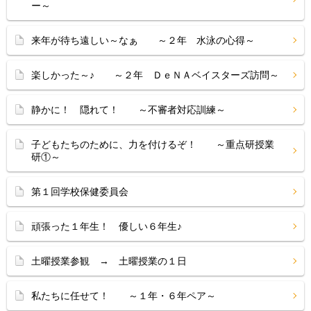
ー～
来年が待ち遠しい～なぁ ～２年 水泳の心得～
楽しかった～♪ ～２年 ＤｅＮＡベイスターズ訪問～
静かに！ 隠れて！ ～不審者対応訓練～
子どもたちのために、力を付けるぞ！ ～重点研授業
研①～
第１回学校保健委員会
頑張った１年生！ 優しい６年生♪
土曜授業参観 → 土曜授業の１日
私たちに任せて！ ～１年・６年ペア～