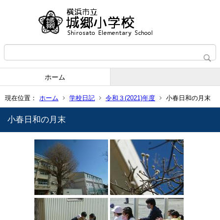
ホーム
現在位置：
ホーム
学校日記
令和３(2021)年度
小春日和の月末
小春日和の月末