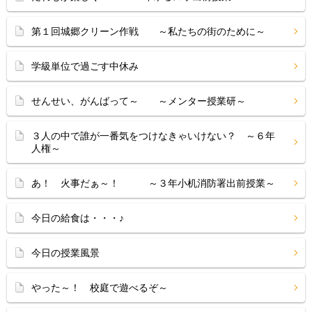
第１回城郷クリーン作戦 ～私たちの街のために～
学級単位で過ごす中休み
せんせい、がんばって～ ～メンター授業研～
３人の中で誰が一番気をつけなきゃいけない？ ～６年
人権～
あ！ 火事だぁ～！ ～３年小机消防署出前授業～
今日の給食は・・・♪
今日の授業風景
やった～！ 校庭で遊べるぞ～