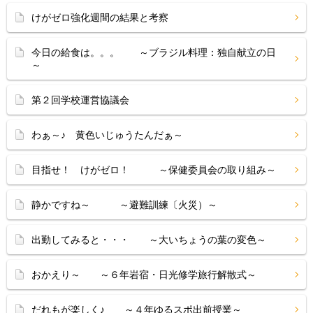
けがゼロ強化週間の結果と考察
今日の給食は。。。 ～ブラジル料理：独自献立の日
～
第２回学校運営協議会
わぁ～♪ 黄色いじゅうたんだぁ～
目指せ！ けがゼロ！ ～保健委員会の取り組み～
静かですね～ ～避難訓練〔火災）～
出勤してみると・・・ ～大いちょうの葉の変色～
おかえり～ ～６年岩宿・日光修学旅行解散式～
だれもが楽しく♪ ～４年ゆるスポ出前授業～