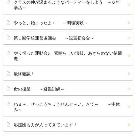
クラスの仲が深まるようなパーティーをしよう ～６年
学活～
やっと、始まったよ♪ ～調理実験～
第１回学校運営協議会 ～設置初会合～
やり切った運動会♪ 素晴らしい演技、あきらめない徒競
走！
最終確認！
命の授業 ～避難訓練～
ねぇ～、ぜっこうちょうせんせ～い、きて～ ～中休
み～
応援団も力が入ってきています！