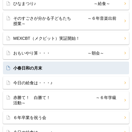
ひなまつり♪ ～給食～
そのすごさが分かる子どもたち ～６年音楽出前
授業～
MEXCBT（メクビット）実証開始！
おもいやり算・・・ ～朝会～
小春日和の月末
今日の給食は・・・♪
赤勝て！ 白勝て！ ～６年学級
活動～
６年卒業を祝う会