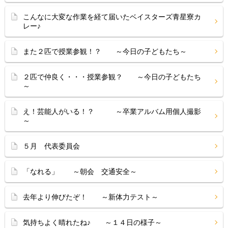
こんなに大変な作業を経て届いたベイスターズ青星寮カ
レー♪
また２匹で授業参観！？ ～今日の子どもたち～
２匹で仲良く・・・授業参観？ ～今日の子どもたち
～
え！芸能人がいる！？ ～卒業アルバム用個人撮影
～
５月 代表委員会
「なれる」 ～朝会 交通安全～
去年より伸びたぞ！ ～新体力テスト～
気持ちよく晴れたね♪ ～１４日の様子～