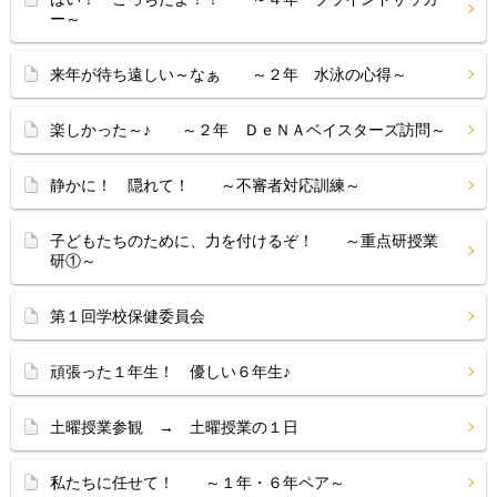
ー～
来年が待ち遠しい～なぁ ～２年 水泳の心得～
楽しかった～♪ ～２年 ＤｅＮＡベイスターズ訪問～
静かに！ 隠れて！ ～不審者対応訓練～
子どもたちのために、力を付けるぞ！ ～重点研授業
研①～
第１回学校保健委員会
頑張った１年生！ 優しい６年生♪
土曜授業参観 → 土曜授業の１日
私たちに任せて！ ～１年・６年ペア～