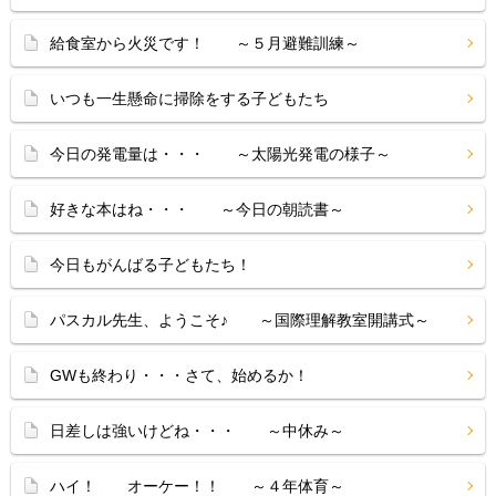
給食室から火災です！ ～５月避難訓練～
いつも一生懸命に掃除をする子どもたち
今日の発電量は・・・ ～太陽光発電の様子～
好きな本はね・・・ ～今日の朝読書～
今日もがんばる子どもたち！
パスカル先生、ようこそ♪ ～国際理解教室開講式～
GWも終わり・・・さて、始めるか！
日差しは強いけどね・・・ ～中休み～
ハイ！ オーケー！！ ～４年体育～