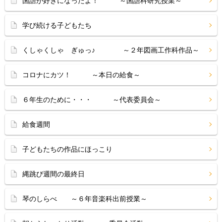
国語が好きになったよ！ ～国語科研究授業～
学び続ける子どもたち
くしゃくしゃ ぎゅっ♪ ～２年図画工作科作品～
コロナにカツ！ ～本日の給食～
６年生のために・・・ ～代表委員会～
給食週間
子どもたちの作品にほっこり
縄跳び週間の最終日
琴のしらべ ～６年音楽科出前授業～