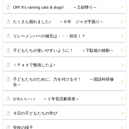
OH! It's raining cats & dogs! ～土砂降り～
たくさん掘れました♪ ～６年 ジャガ芋掘り～
リレーメンバーの補充は・・・担任！？
子どもたちが使いやすいように！ ～下駄箱の移動～
ｉＰａｄで勉強したよ♪
子どもたちのために、力を付けるぞ！ ～国語科研修
会～
かわいい～♪ ～１年音読劇発表～
９日の子どもたちの学び
登校の様子