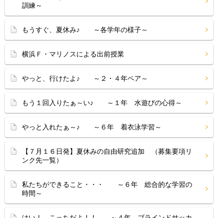
訓練～
もうすぐ、夏休み♪ ～各学年の様子～
横浜Ｆ・マリノスによる出前授業
やっと、行けたよ♪ ～２・４年ペア～
もう１回入りたぁ～い♪ ～１年 水遊びの心得～
やっと入れたぁ～♪ ～６年 着衣泳学習～
【７月１６日発】夏休みの自由研究追加 （募集要項リ
ンク先一覧）
私たちができること・・・ ～６年 総合的な学習の
時間～
はい！ こっちだよ！！ ～４年 ブラインドサッカ