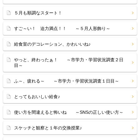
５月も順調なスタート！
すご～い！ 迫力満点！！ ～５月人形飾り～
給食室のデコレーション、かわいいね♪
やっと、終わったぁ！ ～市学力・学習状況調査２日
目～
ふ～、疲れる～ ～市学力・学習状況調査１日目～
とってもおいしい給食♪
使い方を間違えると怖いね ～SNSの正しい使い方～
スケッチと観察と１年の交換授業♪