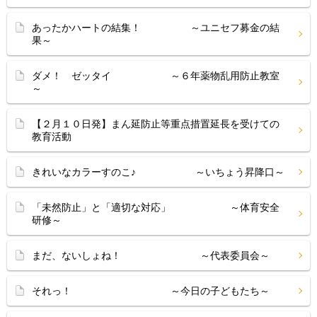
あったかハートの結集！ ～ユニセフ募金の結
果～
ダメ！ ゼッタイ ～６年薬物乱用防止教室
～
【２月１０日発】まん延防止等重点措置延長を受けての
教育活動
きれいなカラーすのこ♪ ～いちょう昇降口～
「未然防止」と「適切な対応」 ～体育安全
研修～
まだ、ないしょね！ ～代表委員会～
それっ！ ～今日の子どもたち～