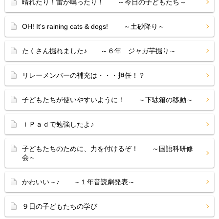
晴れたり！雷が鳴ったり！ ～今日の子どもたち～
OH! It's raining cats & dogs! ～土砂降り～
たくさん掘れました♪ ～６年 ジャガ芋掘り～
リレーメンバーの補充は・・・担任！？
子どもたちが使いやすいように！ ～下駄箱の移動～
ｉＰａｄで勉強したよ♪
子どもたちのために、力を付けるぞ！ ～国語科研修
会～
かわいい～♪ ～１年音読劇発表～
９日の子どもたちの学び