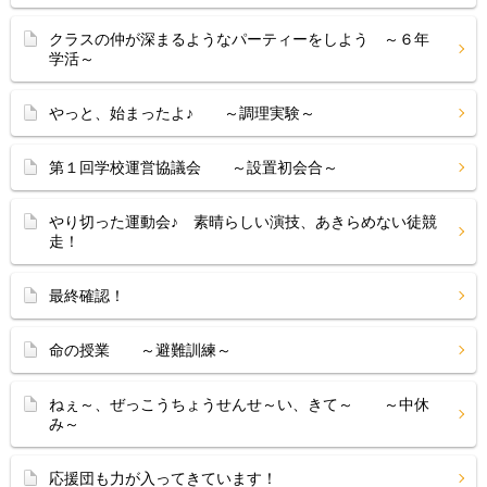
クラスの仲が深まるようなパーティーをしよう ～６年
学活～
やっと、始まったよ♪ ～調理実験～
第１回学校運営協議会 ～設置初会合～
やり切った運動会♪ 素晴らしい演技、あきらめない徒競
走！
最終確認！
命の授業 ～避難訓練～
ねぇ～、ぜっこうちょうせんせ～い、きて～ ～中休
み～
応援団も力が入ってきています！