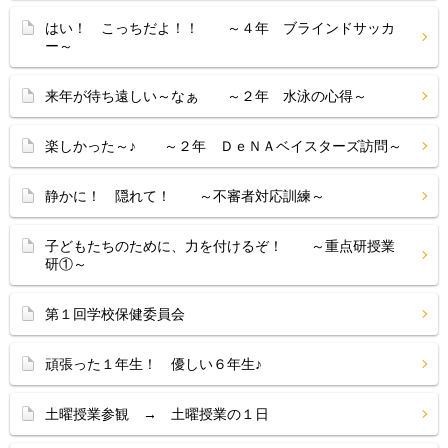
はい！ こっちだよ！！ ～４年 ブラインドサッカ
ー～
来年が待ち遠しい～なぁ ～２年 水泳の心得～
楽しかった～♪ ～２年 ＤｅＮＡベイスターズ訪問～
静かに！ 隠れて！ ～不審者対応訓練～
子どもたちのために、力を付けるぞ！ ～重点研授業
研①～
第１回学校保健委員会
頑張った１年生！ 優しい６年生♪
土曜授業参観 → 土曜授業の１日