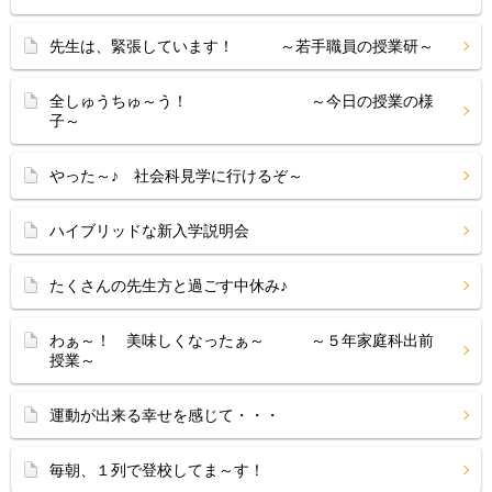
先生は、緊張しています！ ～若手職員の授業研～
全しゅうちゅ～う！ ～今日の授業の様
子～
やった～♪ 社会科見学に行けるぞ～
ハイブリッドな新入学説明会
たくさんの先生方と過ごす中休み♪
わぁ～！ 美味しくなったぁ～ ～５年家庭科出前
授業～
運動が出来る幸せを感じて・・・
毎朝、１列で登校してま～す！