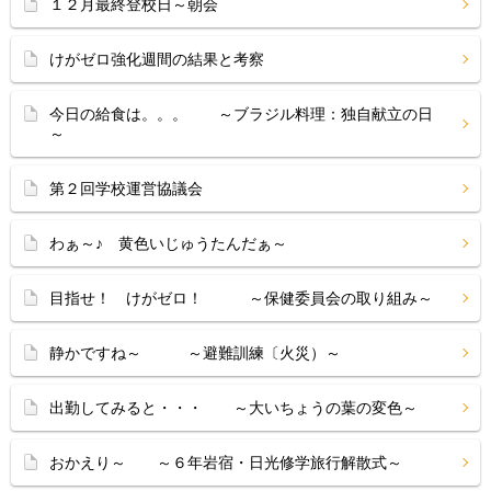
１２月最終登校日～朝会
けがゼロ強化週間の結果と考察
今日の給食は。。。 ～ブラジル料理：独自献立の日
～
第２回学校運営協議会
わぁ～♪ 黄色いじゅうたんだぁ～
目指せ！ けがゼロ！ ～保健委員会の取り組み～
静かですね～ ～避難訓練〔火災）～
出勤してみると・・・ ～大いちょうの葉の変色～
おかえり～ ～６年岩宿・日光修学旅行解散式～