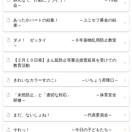
みんなで、行動にうつそう！ ～TV朝
会～
あったかハートの結集！ ～ユニセフ募金の結
果～
ダメ！ ゼッタイ ～６年薬物乱用防止教室
～
【２月１０日発】まん延防止等重点措置延長を受けての
教育活動
きれいなカラーすのこ♪ ～いちょう昇降口～
「未然防止」と「適切な対応」 ～体育安全
研修～
まだ、ないしょね！ ～代表委員会～
それっ！ ～今日の子どもたち～