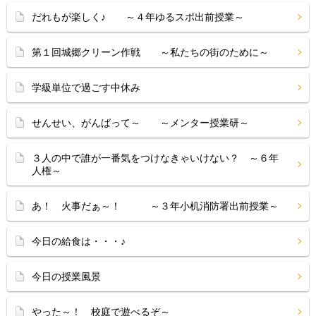
だれもが楽しく♪ ～４年ゆるスポ出前授業～
第１回城郷クリーン作戦 ～私たちの街のために～
学級単位で過ごす中休み
せんせい、がんばって～ ～メンター授業研～
３人の中で誰が一番気をつけなきゃいけない？ ～６年
人権～
あ！ 火事だぁ～！ ～３年小机消防署出前授業～
今日の給食は・・・♪
今日の授業風景
やった～！ 校庭で遊べるぞ～