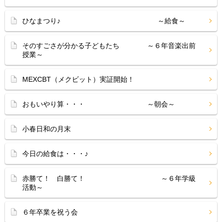
ひなまつり♪ ～給食～
そのすごさが分かる子どもたち ～６年音楽出前
授業～
MEXCBT（メクビット）実証開始！
おもいやり算・・・ ～朝会～
小春日和の月末
今日の給食は・・・♪
赤勝て！ 白勝て！ ～６年学級
活動～
６年卒業を祝う会