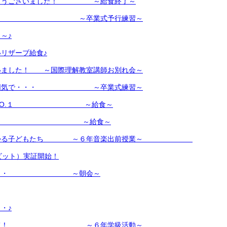
がとうございました！ ～給食終了～
様に ～卒業式予行練習～
～♪
リザーブ給食♪
いました！ ～国際理解教室講師お別れ会～
た雰囲気で・・・ ～卒業式練習～
ーのNO.１ ～給食～
つり♪ ～給食～
が分かる子どもたち ～６年音楽出前授業～
クビット）実証開始！
算・・・ ～朝会～
・♪
白勝て！ ～６年学級活動～