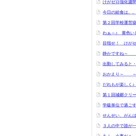
けがゼロ強化週
今日の給食は。
第２回学校運営
わぁ～♪ 黄色い
目指せ！ けが
静かですね～ 
出勤してみると
おかえり～ ～
だれもが楽しく
第１回城郷クリ
学級単位で過ご
せんせい、がん
３人の中で誰が