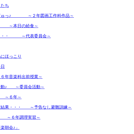
もたち
ぎゅっ♪ ～２年図画工作科作品～
！ ～本日の給食～
・・・ ～代表委員会～
品にほっこり
終日
６年音楽科出前授業～
活動♪ ～委員会活動～
 ～６年～
だ結果・・・ ～予告なし避難訓練～
♪ ～６年調理実習～
楽朝会♪」