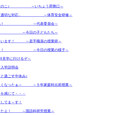
ーすのこ♪ ～いちょう昇降口～
と「適切な対応」 ～体育安全研修～
しょね！ ～代表委員会～
 ～今日の子どもたち～
ています！ ～若手職員の授業研～
ゅ～う！ ～今日の授業の様子～
科見学に行けるぞ～
新入学説明会
と過ごす中休み♪
しくなったぁ～ ～５年家庭科出前授業～
せを感じて・・・
校してま～す！
ったよ！ ～国語科研究授業～