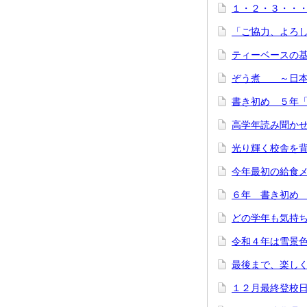
１・２・３・
「ご協力、よろ
ティーベースの
ぞう煮 ～日本
書き初め ５年
高学年読み聞か
光り輝く校舎を
今年最初の給食
６年 書き初め
どの学年も気持ち
令和４年は雪景
最後まで、楽し
１２月最終登校