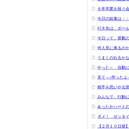
６年卒業を祝う
今日の給食は・・
行き先は、ボー
今日って、算数
何人見に来る
うまくのれ
やった～ 自動
見て～♪
相手を思いやる
みんなで、
あったかハー
ダメ！ ゼッ
【２月１０日発