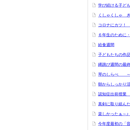
学び続ける子ど
くしゃくしゃ 
コロナにカツ
６年生のために
給食週間
子どもたちの作
縄跳び週間の最
琴のしらべ ～
朝からしっかり
認知症出前授業
真剣に取り組ん
楽しかったぁ～
今年度最初の「音