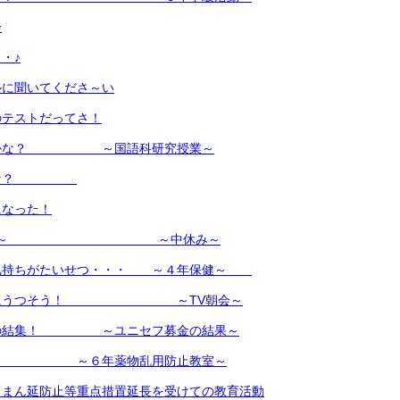
会
・♪
ルに聞いてくださ～い
のテストだってさ！
のかな？ ～国語科研究授業～
るかな？
になった！
作ったよ～ ～中休み～
気持ちがたいせつ・・・ ～４年保健～
行動にうつそう！ ～TV朝会～
トの結集！ ～ユニセフ募金の結果～
タイ ～６年薬物乱用防止教室～
】まん延防止等重点措置延長を受けての教育活動