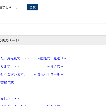
連するキーワード
全校
の他のページ
した。お元気で・・・ ～離任式・見送り～
終わります・・・・ ～修了式～
がとうございます。 ～防犯パトロール～
証書授与式
りました・・・