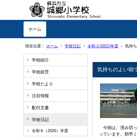
ホーム
現在位置：
ホーム
学校日記
令和３(2021)年度
気持ち
学校紹介
気持ちのよい朝で
学校経営
学校だより
注目情報
配付文書
学校日記
今朝は、澄み切っ
令和８（2026）年度
っています。朝早