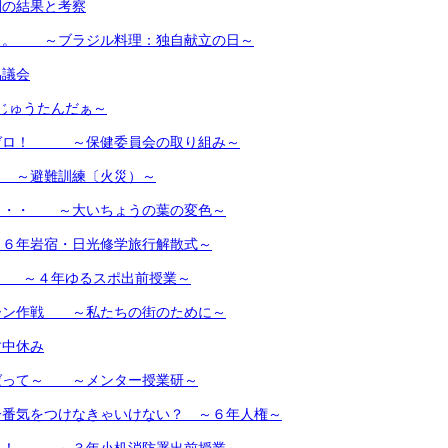
間の結果と考察
。。 ～ブラジル料理：独自献立の日～
協議会
じゅうたんだぁ～
ゼロ！ ～保健委員会の取り組み～
～避難訓練〔火災）～
・・・ ～大いちょうの葉の変色～
６年岩宿・日光修学旅行解散式～
♪ ～４年ゆるスポ出前授業～
ーン作戦 ～私たちの街のために～
す中休み
ばって～ ～メンター授業研～
一番気をつけなきゃいけない？ ～６年人権～