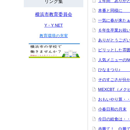
１年間 あり
リンク集
本番と同
横浜市教育委員会
一気に春が来たぁ
Y・Y NET
６年生卒業お祝い
教育環境の充実
ありがとうござ
ピリッとし
人気メニュ
ひなま
そのすごさ
MEXCBT（メ
おもいやり
小春日和の月末
今日の給食は・・
赤勝て！ 