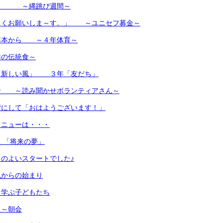
・・ ～縄跳び週間～
しくお願いしま～す。」 ～ユニセフ募金～
基本から ～４年体育～
の伝統食～
「新しい風」 ３年「友だち」
せ ～読み聞かせボランティアさん～
背にして「おはようございます！」
メニューは・・・
 「将来の夢」
のよいスタートでした♪
色からの始まり
く学ぶ子どもたち
日～朝会