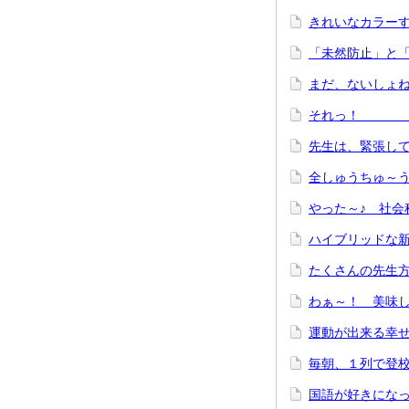
きれいなカラ
「未然防止」
まだ、ない
それっ！
先生は、緊張し
全しゅうち
やった～♪ 社会
ハイブリッドな
たくさんの先生方
わぁ～！ 美味
運動が出来る幸
毎朝、１列で登
国語が好きにな