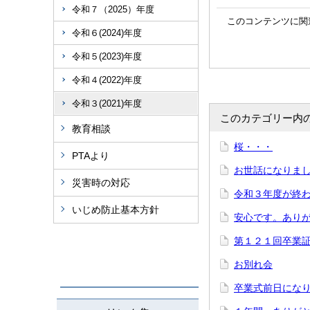
令和７（2025）年度
このコンテンツに関
令和６(2024)年度
令和５(2023)年度
令和４(2022)年度
令和３(2021)年度
このカテゴリー内
教育相談
桜・・・
PTAより
お世話になりま
災害時の対応
令和３年度が
いじめ防止基本方針
安心です。あり
第１２１回卒業
お別れ会
卒業式前日にな