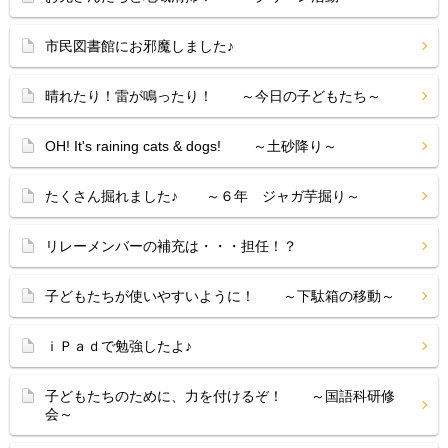
市民図書館にお邪魔しました♪
晴れたり！雷が鳴ったり！ ～今日の子どもたち～
OH! It's raining cats & dogs! ～土砂降り～
たくさん掘れました♪ ～６年 ジャガ芋掘り～
リレーメンバーの補充は・・・担任！？
子どもたちが使いやすいように！ ～下駄箱の移動～
ｉＰａｄで勉強したよ♪
子どもたちのために、力を付けるぞ！ ～国語科研修
会～