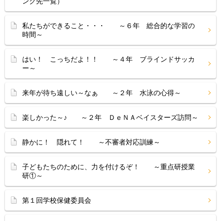
ンク先一覧）
私たちができること・・・ ～６年 総合的な学習の
時間～
はい！ こっちだよ！！ ～４年 ブラインドサッカ
ー～
来年が待ち遠しい～なぁ ～２年 水泳の心得～
楽しかった～♪ ～２年 ＤｅＮＡベイスターズ訪問～
静かに！ 隠れて！ ～不審者対応訓練～
子どもたちのために、力を付けるぞ！ ～重点研授業
研①～
第１回学校保健委員会