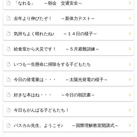
「なれる」 ～朝会 交通安全～
去年より伸びたぞ！ ～新体力テスト～
気持ちよく晴れたね♪ ～１４日の様子～
給食室から火災です！ ～５月避難訓練～
いつも一生懸命に掃除をする子どもたち
今日の発電量は・・・ ～太陽光発電の様子～
好きな本はね・・・ ～今日の朝読書～
今日もがんばる子どもたち！
パスカル先生、ようこそ♪ ～国際理解教室開講式～