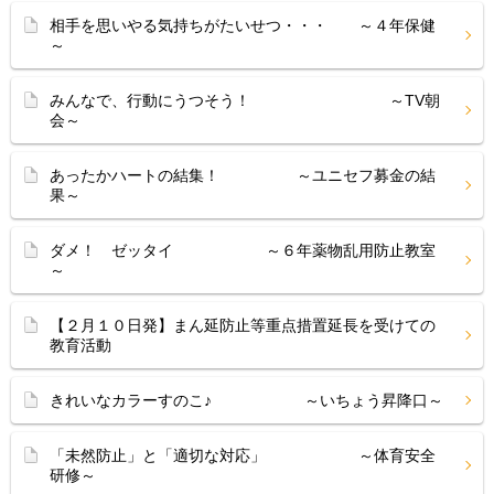
相手を思いやる気持ちがたいせつ・・・ ～４年保健
～
みんなで、行動にうつそう！ ～TV朝
会～
あったかハートの結集！ ～ユニセフ募金の結
果～
ダメ！ ゼッタイ ～６年薬物乱用防止教室
～
【２月１０日発】まん延防止等重点措置延長を受けての
教育活動
きれいなカラーすのこ♪ ～いちょう昇降口～
「未然防止」と「適切な対応」 ～体育安全
研修～