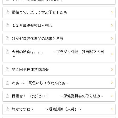
最後まで、楽しく学ぶ子どもたち
１２月最終登校日～朝会
けがゼロ強化週間の結果と考察
今日の給食は。。。 ～ブラジル料理：独自献立の日
～
第２回学校運営協議会
わぁ～♪ 黄色いじゅうたんだぁ～
目指せ！ けがゼロ！ ～保健委員会の取り組み～
静かですね～ ～避難訓練〔火災）～