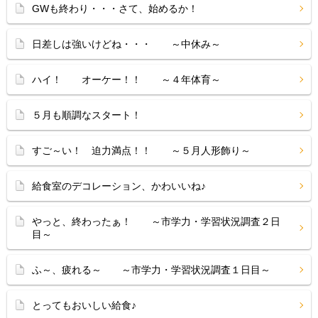
GWも終わり・・・さて、始めるか！
日差しは強いけどね・・・ ～中休み～
ハイ！ オーケー！！ ～４年体育～
５月も順調なスタート！
すご～い！ 迫力満点！！ ～５月人形飾り～
給食室のデコレーション、かわいいね♪
やっと、終わったぁ！ ～市学力・学習状況調査２日
目～
ふ～、疲れる～ ～市学力・学習状況調査１日目～
とってもおいしい給食♪