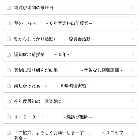
縄跳び週間の最終日
琴のしらべ ～６年音楽科出前授業～
朝からしっかり活動♪ ～委員会活動～
認知症出前授業 ～６年～
真剣に取り組んだ結果・・・ ～予告なし避難訓練～
楽しかったぁ～♪ ～６年調理実習～
今年度最初の「音楽朝会♪」
１・２・３・・・ ～縄跳び週間～
「ご協力、よろしくお願いしま～す。」 ～ユニセフ
募金～