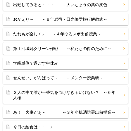
出勤してみると・・・ ～大いちょうの葉の変色～
おかえり～ ～６年岩宿・日光修学旅行解散式～
だれもが楽しく♪ ～４年ゆるスポ出前授業～
第１回城郷クリーン作戦 ～私たちの街のために～
学級単位で過ごす中休み
せんせい、がんばって～ ～メンター授業研～
３人の中で誰が一番気をつけなきゃいけない？ ～６年
人権～
あ！ 火事だぁ～！ ～３年小机消防署出前授業～
今日の給食は・・・♪