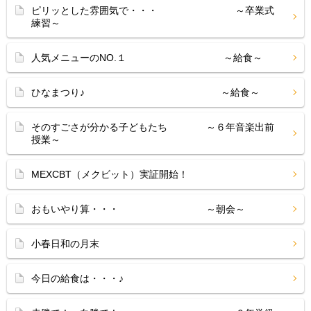
ピリッとした雰囲気で・・・ ～卒業式
練習～
人気メニューのNO.１ ～給食～
ひなまつり♪ ～給食～
そのすごさが分かる子どもたち ～６年音楽出前
授業～
MEXCBT（メクビット）実証開始！
おもいやり算・・・ ～朝会～
小春日和の月末
今日の給食は・・・♪