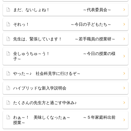
まだ、ないしょね！ ～代表委員会～
それっ！ ～今日の子どもたち～
先生は、緊張しています！ ～若手職員の授業研～
全しゅうちゅ～う！ ～今日の授業の様
子～
やった～♪ 社会科見学に行けるぞ～
ハイブリッドな新入学説明会
たくさんの先生方と過ごす中休み♪
わぁ～！ 美味しくなったぁ～ ～５年家庭科出前
授業～