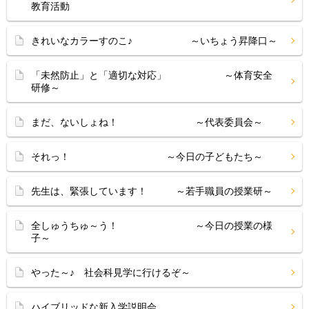
教育活動
きれいなカラーすのこ♪ ～いちょう昇降口～
「未然防止」と「適切な対応」 ～体育安全
研修～
まだ、ないしょね！ ～代表委員会～
それっ！ ～今日の子どもたち～
先生は、緊張しています！ ～若手職員の授業研～
全しゅうちゅ～う！ ～今日の授業の様
子～
やった～♪ 社会科見学に行けるぞ～
ハイブリッドな新入学説明会