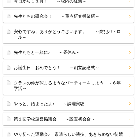
今日から１１月！ ～校内の紅葉～
先生たちの研究会！ ～重点研究授業研～
安心ですね。ありがとうございます。 ～防犯パトロ
ール～
先生たちと一緒に♪ ～昼休み～
お誕生日、おめでとう！ ～創立記念式～
クラスの仲が深まるようなパーティーをしよう ～６年
学活～
やっと、始まったよ♪ ～調理実験～
第１回学校運営協議会 ～設置初会合～
やり切った運動会♪ 素晴らしい演技、あきらめない徒競