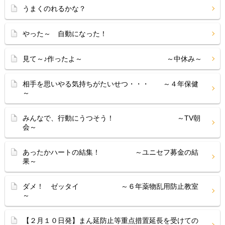
うまくのれるかな？
やった～ 自動になった！
見て～♪作ったよ～ ～中休み～
相手を思いやる気持ちがたいせつ・・・ ～４年保健
～
みんなで、行動にうつそう！ ～TV朝
会～
あったかハートの結集！ ～ユニセフ募金の結
果～
ダメ！ ゼッタイ ～６年薬物乱用防止教室
～
【２月１０日発】まん延防止等重点措置延長を受けての