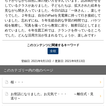
ら下がりながら自然に体の使い方を学んでいます。読み聞かせを
しているクラスがありました。子どもたちは、拡大された絵本を
見ながら聞き入っていました。今日の話は「一休さん」。楽しそ
うでした。２年生は、自分のiPadを充電庫に持って行き接続して
いました。忘れずにね。５年生総合的な学習の時間では、バケツ
稲を観察し、写真を撮ってから教室に戻り、観察日記としてまと
めていました。６年生図工科では、クランクを作っているところ
でした。どんな活用方法が生まれるでしょうか、楽しみです♪
このコンテンツに関連するキーワード
全校
登録日:
2021年9月13日
/
更新日:
2021年9月13日
このカテゴリー内の他のページ
桜・・・
お世話になりました。お元気で・・・ ～離任式・見
送り～