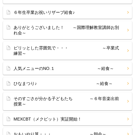
６年生卒業お祝いリザーブ給食♪
ありがとうございました！ ～国際理解教室講師お別
れ会～
ピリッとした雰囲気で・・・ ～卒業式
練習～
人気メニューのNO.１ ～給食～
ひなまつり♪ ～給食～
そのすごさが分かる子どもたち ～６年音楽出前
授業～
MEXCBT（メクビット）実証開始！
おもいやり算・・・ ～朝会～