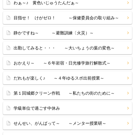
わぁ～♪ 黄色いじゅうたんだぁ～
目指せ！ けがゼロ！ ～保健委員会の取り組み～
静かですね～ ～避難訓練〔火災）～
出勤してみると・・・ ～大いちょうの葉の変色～
おかえり～ ～６年岩宿・日光修学旅行解散式～
だれもが楽しく♪ ～４年ゆるスポ出前授業～
第１回城郷クリーン作戦 ～私たちの街のために～
学級単位で過ごす中休み
せんせい、がんばって～ ～メンター授業研～